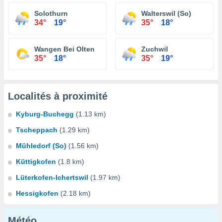
Solothurn
Walterswil (So)
34°
19°
35°
18°
Wangen Bei Olten
Zuchwil
35°
18°
35°
19°
Localités à proximité
Kyburg-Buchegg
(1.13 km)
Tscheppach
(1.29 km)
Mühledorf (So)
(1.56 km)
Küttigkofen
(1.8 km)
Lüterkofen-Ichertswil
(1.97 km)
Hessigkofen
(2.18 km)
Météo...