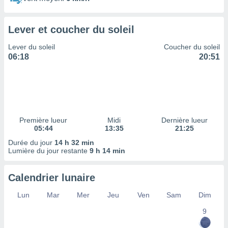
ires
ons le
ent des
Lever et coucher du soleil
es
 :
Lever du soleil
Coucher du soleil
et/ou
06:18
20:51
 à des
ions sur
eil,
des
limitées
Première lueur
Midi
Dernière lueur
nner la
05:44
13:35
21:25
, créer
ils pour
Durée du jour
14 h 32 min
ité
Lumière du jour restante
9 h 14 min
lisée,
des
Calendrier lunaire
our
nner des
Lun
Mar
Mer
Jeu
Ven
Sam
Dim
és
lisées,
9
s profils
enus