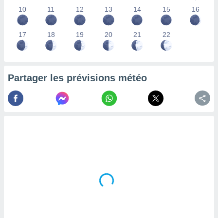
lisés,
10
11
12
13
14
15
16
des
our
17
18
19
20
21
22
nner des
s
lisés,
la
ance des
Partager les prévisions météo
s,
la
ance des
s,
dre les
par le
ques ou
inaisons
ées
nt de
tes
,
er et
r les