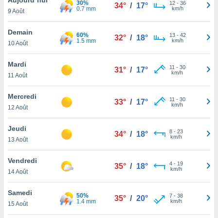
30%
n «
12
-
36
34°
/
17°
0.7 mm
km/h
9 Août
 et
r »,
cédez au
Demain
60%
13
-
42
32°
/
18°
 et vous
1.5 mm
km/h
10 Août
z
ation de
Mardi
11
-
30
31°
/
17°
km/h
11 Août
qu'ils
 nous ou
aires,
Mercredi
11
-
30
33°
/
17°
km/h
12 Août
nt de
t
Jeudi
8
-
23
er le
34°
/
18°
km/h
13 Août
ement
te, ainsi
Vendredi
4
-
19
35°
/
18°
km/h
per un
14 Août
écifique
us
Samedi
50%
7
-
38
de la
35°
/
20°
1.4 mm
km/h
15 Août
 et du