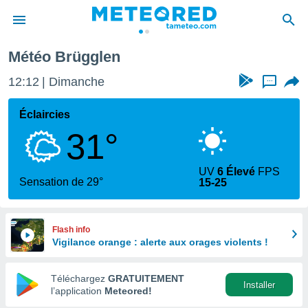
Météo Brügglen
e
ntialité
12:12
Dimanche
...
enu de
o.com
Éclaircies
o.com) a
31°
aré par
onnels
UV
6 Élevé
FPS
arantir
Sensation de 29°
15-25
té des
ions
. Vous
accéder
Flash info
e en
Vigilance orange : alerte aux orages violents !
 les
Téléchargez
GRATUITEMENT
s :
Installer
l’application
Meteored!
r les