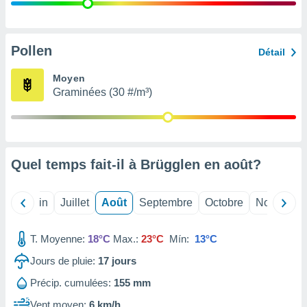
nées
lles sur
d'un
égitime,
Pollen
Détail
vous
vous
Moyen
 Pour ce
Graminées (30 #/m³)
ous
etirer
ement
 opposer
Quel temps fait-il à Brügglen en
août
?
ement
nées à
ment en
Mai
Juin
Juillet
Août
Septembre
Octobre
Novembre
 sur «
res
» ou
e
T. Moyenne:
18°C
Max.:
23°C
Mín:
13°C
que de
kies
Jours de pluie:
17
jours
ite web.
Précip. cumulées:
155 mm
t nos
Vent moyen:
6 km/h