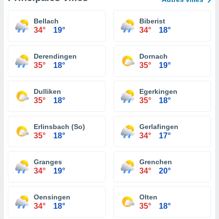
Bellach
Biberist
34°
19°
34°
18°
Derendingen
Dornach
35°
18°
35°
19°
Dulliken
Egerkingen
35°
18°
35°
18°
Erlinsbach (So)
Gerlafingen
35°
18°
34°
17°
Granges
Grenchen
34°
19°
34°
20°
Oensingen
Olten
34°
18°
35°
18°