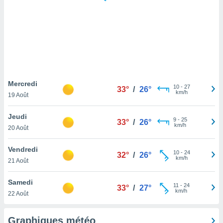
logies
e
s
tez pas
ation de
, vous
z à
à notre
Mercredi
10
-
27
33°
/
26°
km/h
19 Août
.com.
 cas,
Jeudi
9
-
25
us
33°
/
26°
km/h
20 Août
ns que
s
Vendredi
10
-
24
32°
/
26°
ires
km/h
21 Août
urer la
on sur le
Samedi
11
-
24
 seront
33°
/
27°
km/h
22 Août
, et que
ies ne
as
Graphiques météo