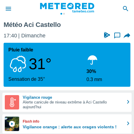
Météo Aci Castello
e
ntialité
17:41
Dimanche
...
enu de
o.com
Pluie faible
o.com) a
31°
aré par
onnels
30%
arantir
Sensation de 35°
0.3 mm
té des
ions
. Vous
Vigilance rouge
accéder
Alerte canicule de niveau extrême à Aci Castello
e en
aujourd’hui
 les
s :
Flash info
Vigilance orange : alerte aux orages violents !
r les