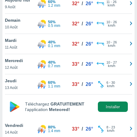
60%
n «
11
-
26
32°
/
26°
1.2 mm
km/h
9 Août
 et
r »,
cédez au
Demain
50%
10
-
26
32°
/
26°
 et vous
0.5 mm
km/h
10 Août
z
ation de
Mardi
40%
10
-
26
32°
/
26°
0.1 mm
km/h
11 Août
qu'ils
 nous ou
aires,
Mercredi
40%
10
-
27
33°
/
26°
0.7 mm
km/h
12 Août
nt de
t
Jeudi
60%
6
-
30
er le
33°
/
26°
1.1 mm
km/h
13 Août
ement
te, ainsi
Téléchargez
GRATUITEMENT
per un
Installer
l’application
Meteored!
écifique
us
de la
Vendredi
80%
8
-
23
33°
/
26°
 et du
1.4 mm
km/h
14 Août