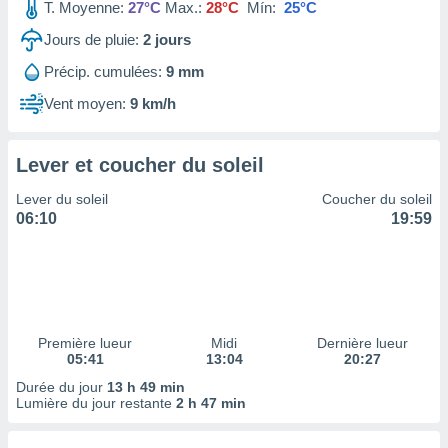
ires
T. Moyenne:
27°C
Max.:
28°C
Mín:
25°C
ons le
Jours de pluie:
2
jours
ent des
es
Précip. cumulées:
9 mm
 :
Vent moyen:
9 km/h
et/ou
 à des
ions sur
eil,
Lever et coucher du soleil
des
Lever du soleil
Coucher du soleil
limitées
06:10
19:59
nner la
, créer
ils pour
ité
lisée,
des
Première lueur
Midi
Dernière lueur
our
05:41
13:04
20:27
nner des
Durée du jour
13 h 49 min
és
Lumière du jour restante
2 h 47 min
lisées,
s profils
enus