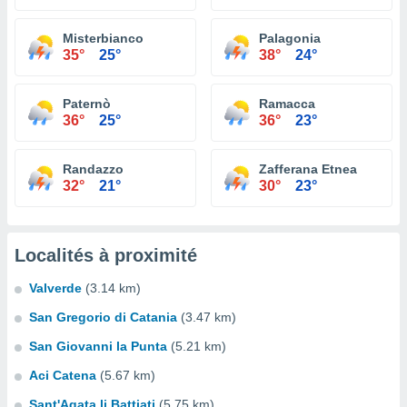
Misterbianco
Palagonia
35°
25°
38°
24°
Paternò
Ramacca
36°
25°
36°
23°
Randazzo
Zafferana Etnea
32°
21°
30°
23°
Localités à proximité
Valverde
(3.14 km)
San Gregorio di Catania
(3.47 km)
San Giovanni la Punta
(5.21 km)
Aci Catena
(5.67 km)
Sant'Agata li Battiati
(5.75 km)