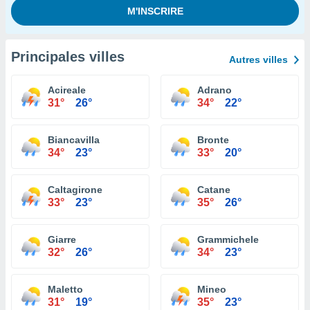
Principales villes
Autres villes
Acireale
Adrano
31°
26°
34°
22°
Biancavilla
Bronte
34°
23°
33°
20°
Caltagirone
Catane
33°
23°
35°
26°
Giarre
Grammichele
32°
26°
34°
23°
Maletto
Mineo
31°
19°
35°
23°