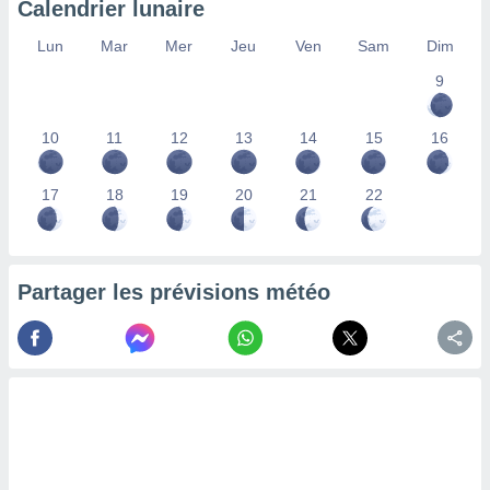
Calendrier lunaire
lisés,
des
Lun
Mar
Mer
Jeu
Ven
Sam
Dim
our
9
nner des
s
lisés,
10
11
12
13
14
15
16
la
ance des
s,
17
18
19
20
21
22
la
ance des
s,
dre les
Partager les prévisions météo
par le
ques ou
inaisons
ées
nt de
tes
,
er et
r les