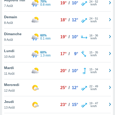
70%
n «
24
-
52
19°
/
10°
0.8 mm
km/h
7 Août
 et
r »,
cédez au
Demain
24
-
51
18°
/
12°
 et vous
km/h
8 Août
z
ation de
Dimanche
60%
16
-
36
19°
/
10°
0.1 mm
km/h
9 Août
qu'ils
 nous ou
aires,
Lundi
60%
15
-
35
17°
/
9°
1.3 mm
km/h
10 Août
nt de
t
Mardi
15
-
34
er le
20°
/
10°
km/h
11 Août
ement
te, ainsi
Mercredi
22
-
49
25°
/
12°
km/h
per un
12 Août
écifique
us
Jeudi
19
-
47
de la
23°
/
15°
km/h
13 Août
 et du