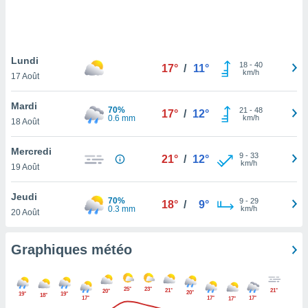
logies
e
s
Lundi
tez pas
18
-
40
17°
/
11°
km/h
ation de
17 Août
, vous
z à
Mardi
70%
21
-
48
17°
/
12°
à notre
0.6 mm
km/h
18 Août
.com.
Mercredi
 cas,
9
-
33
21°
/
12°
km/h
us
19 Août
ns que
s
Jeudi
70%
9
-
29
18°
/
9°
0.3 mm
km/h
20 Août
ires
urer la
on sur le
Graphiques météo
 seront
, et que
ies ne
25°
23°
21°
21°
20°
20°
19°
19°
as
18°
17°
17°
17°
17°