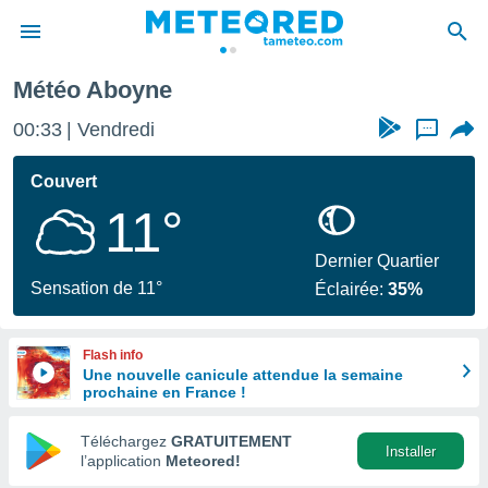
Météo Aboyne
e
ntialité
00:33
Vendredi
...
enu de
o.com
Couvert
o.com) a
11°
aré par
onnels
Dernier Quartier
arantir
Sensation de 11°
Éclairée:
35%
té des
ions
. Vous
Flash info
accéder
Une nouvelle canicule attendue la semaine
e en
prochaine en France !
 les
Téléchargez
GRATUITEMENT
s :
Installer
l’application
Meteored!
r les