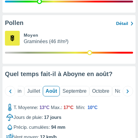
nées
lles sur
d'un
égitime,
Pollen
Détail
vous
vous
Moyen
 Pour ce
Graminées (46 #/m³)
ous
etirer
ement
 opposer
Quel temps fait-il à Aboyne en
août
?
ement
nées à
ment en
Mai
Juin
Juillet
Août
Septembre
Octobre
Novembre
 sur «
res
» ou
e
T. Moyenne:
13°C
Max.:
17°C
Mín:
10°C
que de
kies
Jours de pluie:
17
jours
ite web.
Précip. cumulées:
94 mm
t nos
Vent moyen:
12 km/h