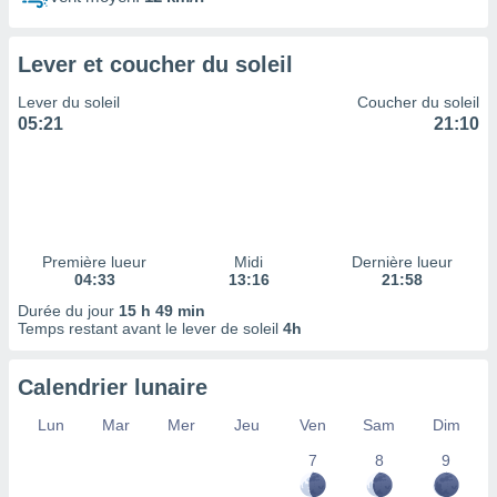
ires
ons le
ent des
Lever et coucher du soleil
es
 :
Lever du soleil
Coucher du soleil
et/ou
05:21
21:10
 à des
ions sur
eil,
des
limitées
Première lueur
Midi
Dernière lueur
nner la
04:33
13:16
21:58
, créer
ils pour
Durée du jour
15 h 49 min
ité
Temps restant avant le lever de soleil
4h
lisée,
des
Calendrier lunaire
our
nner des
Lun
Mar
Mer
Jeu
Ven
Sam
Dim
és
lisées,
7
8
9
s profils
enus