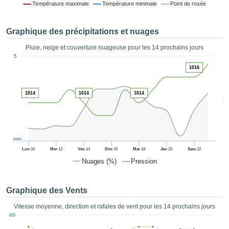
Température maximale
Température minimale
Point de rosée
es et
éder
tement
Graphique des précipitations et nuages
licité
Pluie, neige et couverture nuageuse pour les 14 prochains jours
rique
1
5
alisée,
ACCEPTER
1016
sur des
ET
ations
CONTINUER
es par le
1014
1014
1014
5
 cookies
 de
PARAMÈTRES
logies
es, nous
et de
mm
r notre
Lun
10
Mer
12
Ven
14
Dim
16
Mar
18
Jeu
20
Sam
22
 afin de
Nuages (%)
Pression
r à vous
oser
ment des
Graphique des Vents
 de très
ualité.
Vitesse moyenne, direction et rafales de vent pour les 14 prochains jours
40
uant sur