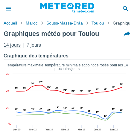
Accueil
Maroc
Souss-Massa-Drâa
Toulou
Graphique
s de
Graphiques météo pour Toulou
ntialité
tenu de
14 jours
7 jours
eo.com
o.com) a
Graphique des températures
paré par
es
Température maximale, température minimale et point de rosée pour les 14
prochains jours
ionnels
30
garantir
ité des
27°
26°
26°
ations
25°
25°
25°
25°
25°
25°
25°
24°
25
24°
24°
24°
s. Vous
accéder
ite en
20
19°
19°
19°
19°
19°
19°
ant les
19°
19°
19°
19°
18°
18°
18°
ions
17°
ntes :
°C
Lun
10
Mer
12
Ven
14
Dim
16
Mar
18
Jeu
20
Sam
22
er les