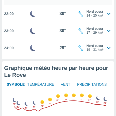
tez pas
Nord-ouest
30°
ation de
22:00
14
-
25
km/h
, vous
z à
à notre
Nord-ouest
30°
23:00
17
-
29
km/h
.com.
 cas,
Nord-ouest
29°
24:00
us
19
-
31
km/h
ns que
s
Graphique météo heure par heure pour
ires
urer la
Le Rove
on sur le
 seront
SYMBOLE
TEMPÉRATURE
VENT
PRÉCIPITATIONS
, et que
ies ne
as
33°
33°
32°
31°
31°
pour
30°
29°
28°
28°
 le
26°
26°
26°
25°
ement