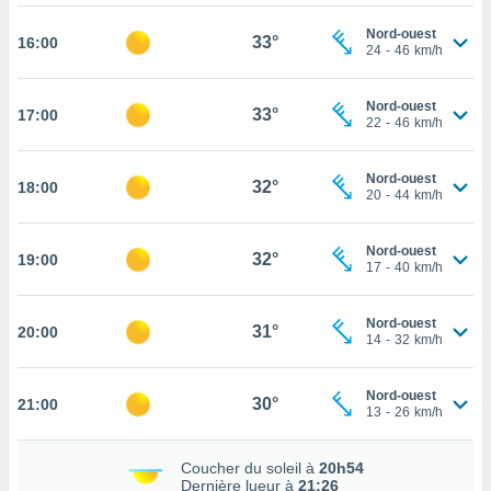
rouver
Nord-ouest
33°
16:00
24
-
46
km/h
ations
re
que de
Nord-ouest
33°
17:00
kies
22
-
46
km/h
r votre
ement à
Nord-ouest
ment en
32°
18:00
20
-
44
km/h
sur le
res des
Nord-ouest
32°
19:00
kies
17
-
40
km/h
le au
page de
Nord-ouest
te web.
31°
20:00
14
-
32
km/h
MENT,
Nord-ouest
30°
21:00
13
-
26
km/h
 les
logies
e
Coucher du soleil à
20h54
s
Dernière lueur à
21:26