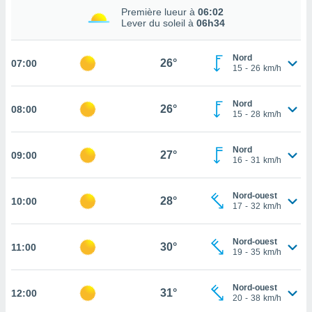
Première lueur à
06:02
cité
Lever du soleil à
06h34
ue
lisée,
ACCEPTER
ur des
Nord
26°
07:00
ET
15
-
26
km/h
ions
CONTINUER
es par le
 cookies
Nord
26°
08:00
PARAMÈTRES
15
-
28
km/h
gies
es, nous
de
Nord
27°
09:00
16
-
31
km/h
 notre
afin de
r à vous
Nord-ouest
28°
10:00
r
17
-
32
km/h
ment des
 de très
Nord-ouest
alité.
30°
11:00
19
-
35
km/h
ant sur
n «
Nord-ouest
 et
31°
12:00
20
-
38
km/h
r »,