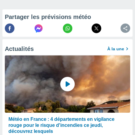
enaires
s des
Partager les prévisions météo
 des
nts
 ou des
gies
es pour
 accéder
Actualités
À la une
r des
lles
ue votre
r ce site
 IP et
ifiants
es.
eurs
traiter
Météo en France : 4 départements en vigilance
nées
rouge pour le risque d'incendies ce jeudi,
lles sur
découvrez lesquels
d'un