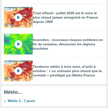
égitime,
vous
vous
C'est officiel : juillet 2026 est le mois le
 Pour ce
plus chaud jamais enregistré en France
ous
depuis 1900
etirer
ement
 opposer
Incendies : nouveaux risques extrêmes en
ement
fin de semaine, découvrez les régions
touchées
nées à
ment en
 sur «
res
» ou
Tendance météo à trois mois, d’août à
e
octobre : « un scénario plus chaud que la
que de
normale » privilégié par Météo-France
kies
ite web.
t nos
Météo...
ires
ons le
Météo 1 - 7 jours
ent des