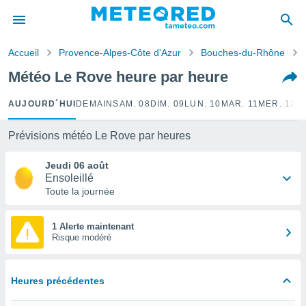
e
ntialité
Accueil
Provence-Alpes-Côte d'Azur
Bouches-du-Rhône
enu de
o.com
Météo Le Rove heure par heure
o.com) a
aré par
AUJOURD´HUI
DEMAIN
SAM. 08
DIM. 09
LUN. 10
MAR. 11
MER. 12
J
onnels
arantir
Prévisions météo Le Rove par heures
té des
ions
Jeudi 06 août
. Vous
Ensoleillé
accéder
Toute la journée
e en
 les
1 Alerte maintenant
Risque modéré
s :
r les
s et
Heures précédentes
r
tement