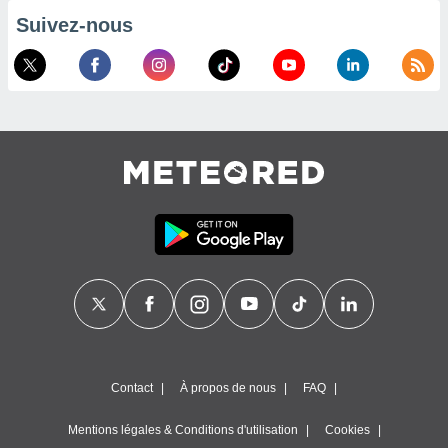
es
 :
Suivez-nous
et/ou
 à des
ions sur
eil,
des
limitées
nner la
, créer
ils pour
ité
lisée,
des
our
nner des
és
lisées,
s profils
Contact
À propos de nous
FAQ
enus
lisés,
des
Mentions légales & Conditions d'utilisation
Cookies
our