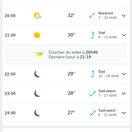
tez pas
Nord-est
32°
ation de
20:00
2
-
10
km/h
, vous
z à
à notre
Sud
30°
21:00
6
-
12
km/h
.com.
 cas,
Coucher du soleil à
20h46
us
Dernière lueur à
21:19
ns que
s
Sud
29°
22:00
10
-
18
km/h
ires
urer la
on sur le
Sud-ouest
28°
23:00
 seront
7
-
17
km/h
, et que
ies ne
as
Sud-ouest
27°
24:00
6
-
11
km/h
pour
 le
ement