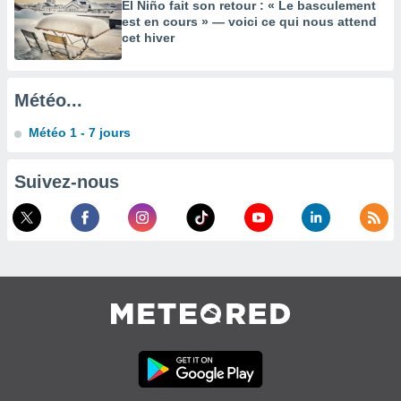
es
El Niño fait son retour : « Le basculement
 :
est en cours » — voici ce qui nous attend
cet hiver
et/ou
 à des
ions sur
eil,
Météo...
des
limitées
Météo 1 - 7 jours
nner la
, créer
Suivez-nous
ils pour
ité
lisée,
des
our
nner des
és
lisées,
s profils
enus
lisés,
des
our