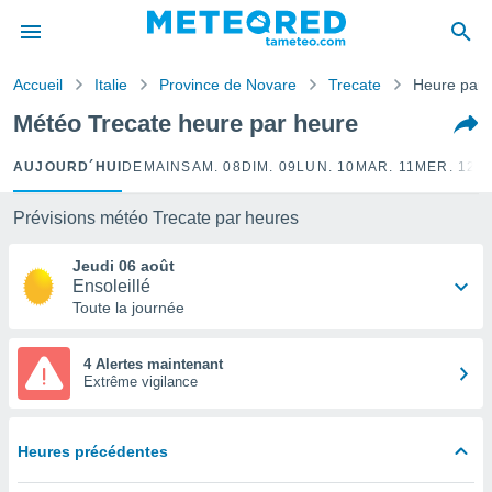
e
ntialité
Accueil
Italie
Province de Novare
Trecate
Heure par 
enu de
o.com
Météo Trecate heure par heure
o.com) a
aré par
AUJOURD´HUI
DEMAIN
SAM. 08
DIM. 09
LUN. 10
MAR. 11
MER. 12
J
onnels
arantir
Prévisions météo Trecate par heures
té des
ions
Jeudi 06 août
. Vous
Ensoleillé
accéder
Toute la journée
e en
 les
4 Alertes maintenant
Extrême vigilance
s :
r les
s et
Heures précédentes
r
tement