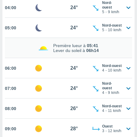
Nord-
24°
04:00
cité
ouest
5
-
9
km/h
ue
lisée,
ACCEPTER
ur des
Nord-ouest
24°
05:00
ET
5
-
10
km/h
ions
CONTINUER
es par le
 cookies
Première lueur à
05:41
PARAMÈTRES
Lever du soleil à
06h14
gies
es, nous
de
Nord-ouest
24°
06:00
4
-
10
km/h
 notre
afin de
r à vous
Nord-
24°
07:00
ouest
r
4
-
9
km/h
ment des
 de très
Nord-ouest
alité.
26°
08:00
4
-
11
km/h
ant sur
n «
Ouest
 et
28°
09:00
3
-
12
km/h
r »,