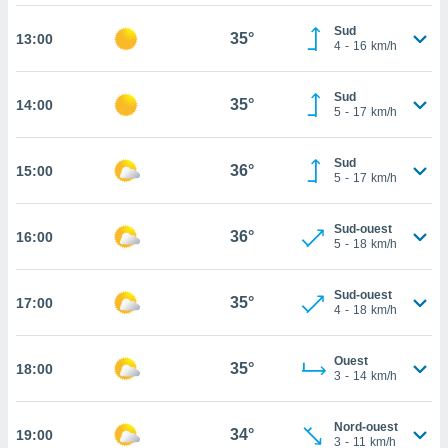
rouver
Sud
35°
13:00
4
-
16
km/h
ations
re
que de
Sud
35°
14:00
kies
5
-
17
km/h
r votre
ement à
Sud
ment en
36°
15:00
5
-
17
km/h
sur le
res des
Sud-ouest
36°
16:00
kies
5
-
18
km/h
le au
page de
Sud-ouest
te web.
35°
17:00
4
-
18
km/h
MENT,
Ouest
35°
18:00
3
-
14
km/h
 les
logies
e
Nord-ouest
34°
19:00
s
3
-
11
km/h