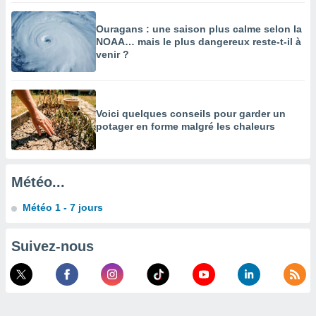
enaires
Ouragans : une saison plus calme selon la
s des
NOAA… mais le plus dangereux reste-t-il à
 des
venir ?
nts
 ou des
gies
es pour
 accéder
Voici quelques conseils pour garder un
r des
potager en forme malgré les chaleurs
lles
ue votre
r ce site
Météo...
 IP et
Météo 1 - 7 jours
ifiants
es.
Suivez-nous
eurs
traiter
nées
lles sur
d'un