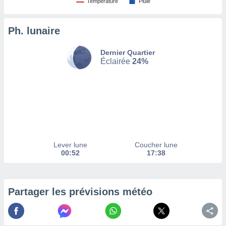
Température
Pluie
tez pas
ation de
Ph. lunaire
, vous
z à
Dernier Quartier
à notre
Éclairée
24%
.com.
 cas,
us
ns que
s
ires
urer la
Lever lune
Coucher lune
on sur le
00:52
17:38
 seront
, et que
ies ne
as
Partager les prévisions météo
pour
 le
ement