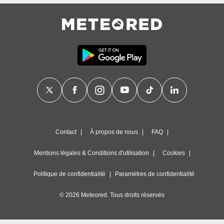
égitime,
vous
vous
 Pour ce
ous
etirer
ement
 opposer
ement
nées à
ment en
 sur «
res
» ou
Contact
À propos de nous
FAQ
e
que de
Mentions légales & Conditions d'utilisation
Cookies
kies
ite web.
Politique de confidentialité
Paramètres de confidentialité
t nos
© 2026 Meteored. Tous droits réservés
ires
ons le
ent des