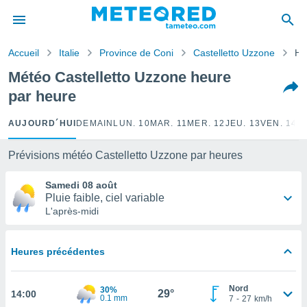
e
ntialité
Accueil
Italie
Province de Coni
Castelletto Uzzone
He
enu de
o.com
Météo Castelletto Uzzone heure
o.com) a
par heure
aré par
onnels
AUJOURD´HUI
DEMAIN
LUN. 10
MAR. 11
MER. 12
JEU. 13
VEN. 14
S
arantir
té des
Prévisions météo Castelletto Uzzone par heures
ions
. Vous
Samedi 08 août
accéder
Pluie faible, ciel variable
e en
L'après-midi
 les
s :
Heures précédentes
r les
s et
Nord
30%
r
29°
14:00
0.1 mm
7
-
27
km/h
tement