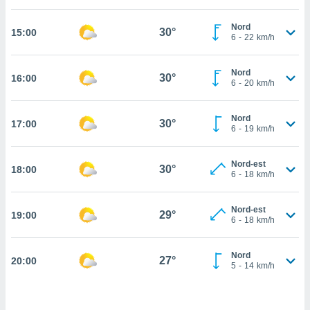
cité
Nord
ue
30°
15:00
6
-
22
km/h
lisée,
ACCEPTER
ur des
ET
ions
Nord
CONTINUER
30°
16:00
es par le
6
-
20
km/h
 cookies
PARAMÈTRES
Nord
gies
30°
17:00
6
-
19
km/h
es, nous
de
 notre
Nord-est
30°
18:00
6
-
18
km/h
afin de
r à vous
r
Nord-est
29°
ment des
19:00
6
-
18
km/h
 de très
alité.
Nord
27°
20:00
ant sur
5
-
14
km/h
n «
 et
r »,