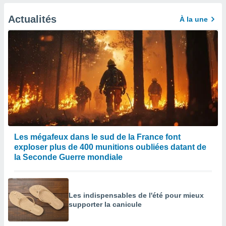
afficher
licité ou
Actualités
À la une
enu
lisé,
e vous
r de la
 non
lisée.
uvez
ation des
et
à notre
Les mégafeux dans le sud de la France font
 par le
exploser plus de 400 munitions oubliées datant de
 cette
la Seconde Guerre mondiale
ion en
sur le
«
».
Les indispensables de l'été pour mieux
supporter la canicule
tre
ement,