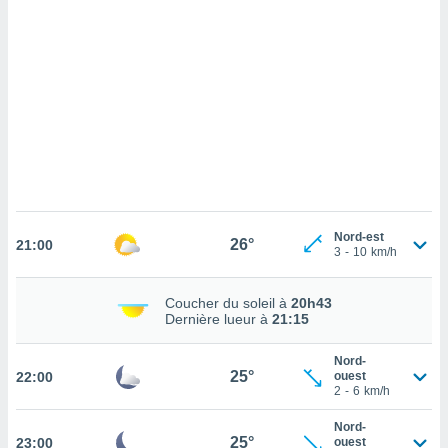
cédez au
 et vous
z
ation de
qu'ils
 nous ou
aires,
nt de
t
er le
ement
Nord-est
26°
21:00
3
-
10
km/h
te, ainsi
per un
Coucher du soleil à
20h43
écifique
Dernière lueur à
21:15
us
de la
Nord-
 et du
25°
22:00
ouest
2
-
6
km/h
lisé en
 de
Nord-
25°
23:00
ouest
. Vous