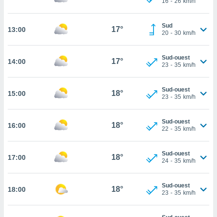
16
-
26
km/h
rouver
ations
Sud
17°
13:00
20
-
30
km/h
re
que de
kies
Sud-ouest
17°
14:00
r votre
23
-
35
km/h
ement à
ment en
Sud-ouest
sur le
18°
15:00
23
-
35
km/h
res des
kies
Sud-ouest
18°
16:00
le au
22
-
35
km/h
page de
te web.
Sud-ouest
18°
17:00
24
-
35
km/h
MENT,
 les
Sud-ouest
18°
18:00
logies
23
-
35
km/h
e
s