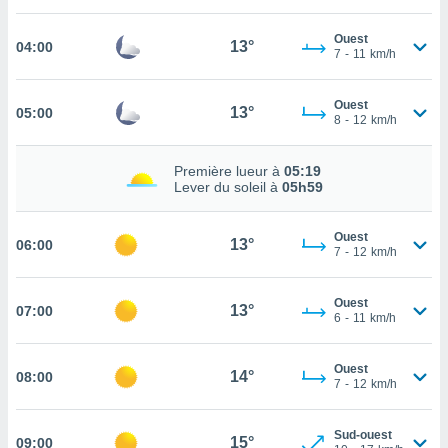
cité
Ouest
ue
13°
04:00
7
-
11
km/h
lisée,
ACCEPTER
ur des
ET
ions
Ouest
CONTINUER
13°
05:00
es par le
8
-
12
km/h
 cookies
PARAMÈTRES
Première lueur à
05:19
gies
Lever du soleil à
05h59
es, nous
de
 notre
Ouest
13°
06:00
7
-
12
km/h
afin de
r à vous
r
Ouest
13°
ment des
07:00
6
-
11
km/h
 de très
alité.
Ouest
14°
08:00
ant sur
7
-
12
km/h
n «
 et
Sud-ouest
r »,
15°
09:00