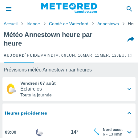
e
ntialité
Accueil
Irlande
Comté de Waterford
Annestown
Heur
enu de
o.com
Météo Annestown heure par
o.com) a
heure
aré par
onnels
AUJOURD´HUI
DEMAIN
DIM. 09
LUN. 10
MAR. 11
MER. 12
JEU. 13
VE
arantir
té des
Prévisions météo Annestown par heures
ions
. Vous
Vendredi 07 août
accéder
Éclaircies
e en
Toute la journée
 les
s :
Heures précédentes
r les
s et
Nord-ouest
r
14°
03:00
6
-
13
km/h
tement