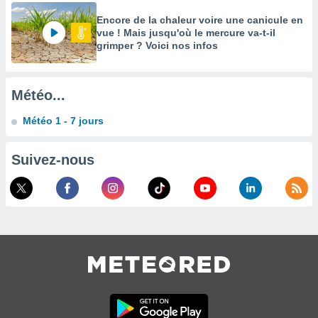
es
 :
Encore de la chaleur voire une canicule en
vue ! Mais jusqu'où le mercure va-t-il
et/ou
grimper ? Voici nos infos
 à des
ions sur
eil,
des
Météo...
limitées
Météo 1 - 7 jours
nner la
, créer
ils pour
Suivez-nous
ité
lisée,
des
our
nner des
és
lisées,
s profils
enus
lisés,
des
our