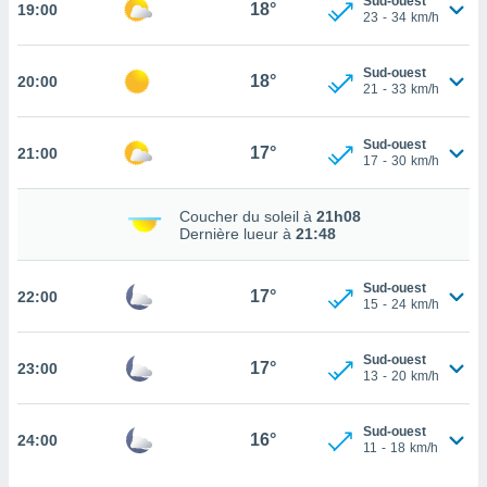
Sud-ouest
18°
19:00
23
-
34
km/h
tez pas
ation de
Sud-ouest
, vous
18°
20:00
21
-
33
km/h
z à
à notre
Sud-ouest
17°
21:00
.com.
17
-
30
km/h
 cas,
us
Coucher du soleil à
21h08
ns que
Dernière lueur à
21:48
s
ires
Sud-ouest
17°
22:00
urer la
15
-
24
km/h
on sur le
 seront
Sud-ouest
, et que
17°
23:00
13
-
20
km/h
ies ne
as
pour
Sud-ouest
16°
24:00
11
-
18
km/h
 le
ement