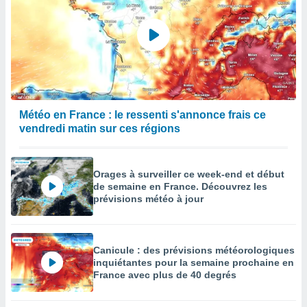
égitime,
vous
vous
 Pour ce
ous
etirer
ement
 opposer
Météo en France : le ressenti s'annonce frais ce
ement
vendredi matin sur ces régions
nées à
ment en
 sur «
Orages à surveiller ce week-end et début
res
» ou
de semaine en France. Découvrez les
e
prévisions météo à jour
que de
kies
ite web.
Canicule : des prévisions météorologiques
t nos
inquiétantes pour la semaine prochaine en
ires
France avec plus de 40 degrés
ons le
ent des