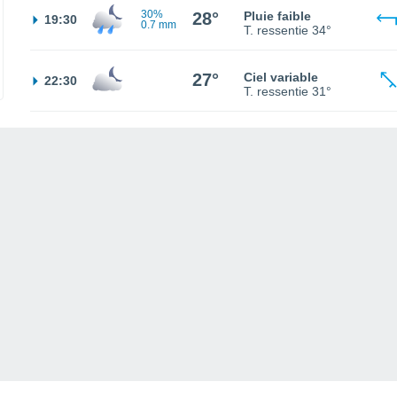
30%
28°
Pluie faible
19:30
0.7 mm
T. ressentie
34°
27°
Ciel variable
22:30
T. ressentie
31°