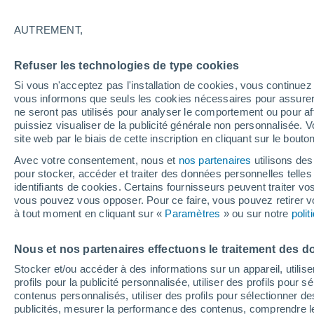
Graphique météo heure par heur
AUTREMENT,
SYMBOLE
TEMPÉRATURE
Refuser les technologies de type cookies
00
03
06
09
12
15
18
21
00
03
06
09
Si vous n'acceptez pas l'installation de cookies, vous continu
vous informons que seuls les cookies nécessaires pour assurer la
ne seront pas utilisés pour analyser le comportement ou pour af
puissiez visualiser de la publicité générale non personnalisée. V
site web par le biais de cette inscription en cliquant sur le bouto
Avec votre consentement, nous et
nos partenaires
utilisons des
pour stocker, accéder et traiter des données personnelles telles 
32°
identifiants de cookies. Certains fournisseurs peuvent traiter vo
31°
30°
vous pouvez vous opposer. Pour ce faire, vous pouvez retirer
à tout moment en cliquant sur «
Paramètres
» ou sur notre
poli
29°
27°
27°
27°
27°
26°
26°
26°
Nous et nos partenaires effectuons le traitement des d
Stocker et/ou accéder à des informations sur un appareil, utilise
profils pour la publicité personnalisée, utiliser des profils pour 
1.2
contenus personnalisés, utiliser des profils pour sélectionner
0.8
0.6
0.4
0.2
publicités, mesurer la performance des contenus, comprendre le
0.1