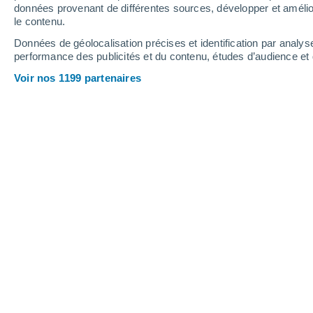
Vendredi
7
Samedi
8
données provenant de différentes sources, développer et amélior
le contenu.
Données de géolocalisation précises et identification par analys
performance des publicités et du contenu, études d’audience e
Prévisions météo Meesa par heures
Voir nos 1199 partenaires
VENDREDI 07 AOÛT
L'après-midi
Pluie faible, ciel variable
Lever du soleil à
05h33
Coucher du soleil à
18h49
Première lueur à
05:08
Dernière lueur à
19:14
Ph. lunaire