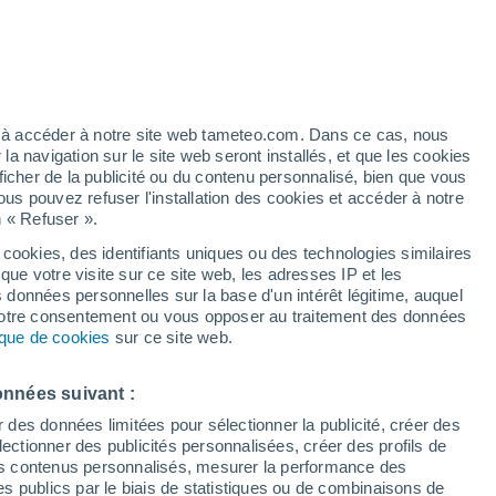
e pour Meesa
VENT
PRÉCIPITATIONS
12
15
18
21
00
03
06
09
12
15
18
21
ez à accéder à notre site web tameteo.com. Dans ce cas, nous
 navigation sur le site web seront installés, et que les cookies
ficher de la publicité ou du contenu personnalisé, bien que vous
ous pouvez refuser l'installation des cookies et accéder à notre
n « Refuser ».
 cookies, des identifiants uniques ou des technologies similaires
que votre visite sur ce site web, les adresses IP et les
32°
32°
32°
s données personnelles sur la base d'un intérêt légitime, auquel
31°
30°
 votre consentement ou vous opposer au traitement des données
30°
30°
tique de cookies
sur ce site web.
28°
27°
27°
26°
26°
26°
onnées suivant :
r des données limitées pour sélectionner la publicité, créer des
1.6
sélectionner des publicités personnalisées, créer des profils de
1.3
 des contenus personnalisés, mesurer la performance des
0.8
0.7
0.6
0.5
0.3
0.3
0.2
s publics par le biais de statistiques ou de combinaisons de