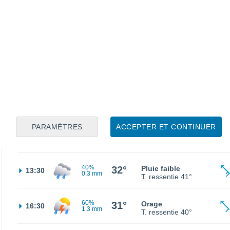
60%
26°
Pluie faible
01:30
0.8 mm
T. ressentie
29°
40%
26°
Pluie faible
04:30
0.6 mm
T. ressentie
28°
30%
26°
Pluie faible
07:30
0.2 mm
T. ressentie
29°
PARAMÈTRES
ACCEPTER ET CONTINUER
40%
30°
Pluie faible
10:30
0.3 mm
T. ressentie
38°
40%
32°
Pluie faible
13:30
0.3 mm
T. ressentie
41°
60%
31°
Orage
16:30
1.3 mm
T. ressentie
40°