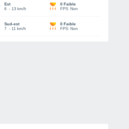
Est
0 Faible
6
-
13 km/h
FPS:
Non
Sud-est
0 Faible
7
-
11 km/h
FPS:
Non