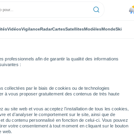
ités
Vidéos
Vigilance
Radar
Cartes
Satellites
Modèles
Monde
Ski
professionnels afin de garantir la qualité des informations
suivantes :
r heure
s collectées par le biais de cookies ou de technologies
nuer à vous proposer gratuitement des contenus de très haute
r heure
z au site web et vous acceptez l'installation de tous les cookies,
vre et d'analyser le comportement sur le site, ainsi que de
é et du contenu personnalisé en fonction de celui-ci. Vous pouvez
tirer votre consentement à tout moment en cliquant sur le bouton
te web.