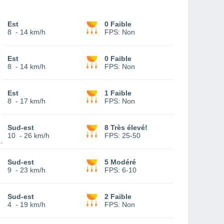
Est
0 Faible
8
-
14 km/h
FPS:
Non
Est
0 Faible
8
-
14 km/h
FPS:
Non
Est
1 Faible
8
-
17 km/h
FPS:
Non
Sud-est
8 Très élevé!
10
-
26 km/h
FPS:
25-50
Sud-est
5 Modéré
9
-
23 km/h
FPS:
6-10
Sud-est
2 Faible
4
-
19 km/h
FPS:
Non