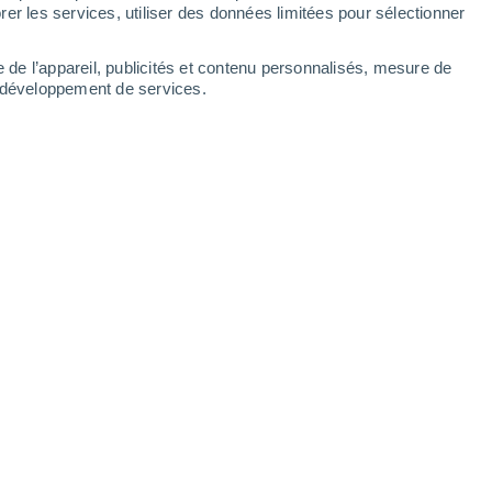
er les services, utiliser des données limitées pour sélectionner
e de l’appareil, publicités et contenu personnalisés, mesure de
t développement de services.
26°
Ciel variable
01:30
T. ressentie
29°
26°
Ciel variable
04:30
T. ressentie
28°
27°
Ciel variable
07:30
T. ressentie
31°
30%
30°
Pluie faible
10:30
0.4 mm
T. ressentie
38°
30%