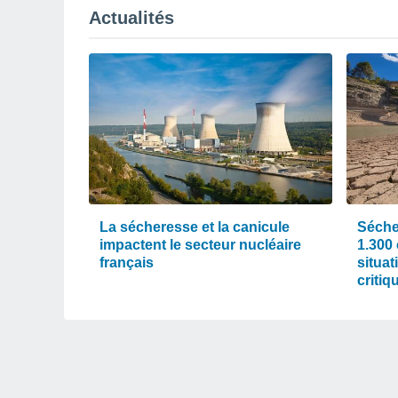
Actualités
La sécheresse et la canicule
Séche
impactent le secteur nucléaire
1.300 
français
situat
critiq