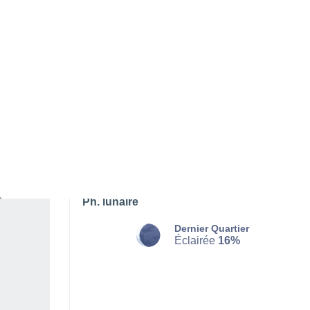
DIMANCHE 09 AOÛT
L'après-midi
Orage, ciel variable
Lever du soleil à
05h34
Coucher du soleil à
18h47
Première lueur à
05:09
Dernière lueur à
19:12
Ph. lunaire
Dernier Quartier
Éclairée
16%