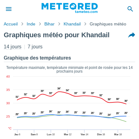
Accueil
Inde
Bihar
Khandail
Graphiques météo
s de
Graphiques météo pour Khandail
ntialité
tenu de
14 jours
7 jours
eo.com
o.com) a
Graphique des températures
paré par
es
Température maximale, température minimale et point de rosée pour les 14
prochains jours
ionnels
40
garantir
ité des
34°
35
ations
34°
33°
33°
33°
33°
33°
32°
32°
s. Vous
32°
31°
30°
30°
30°
accéder
30
ite en
26°
26°
25°
25°
25°
25°
25°
25°
ant les
25°
25°
25°
25°
25°
24°
25
ions
ntes :
°C
Jeu
6
Sam
8
Lun
10
Mer
12
Ven
14
Dim
16
Mar
18
er les