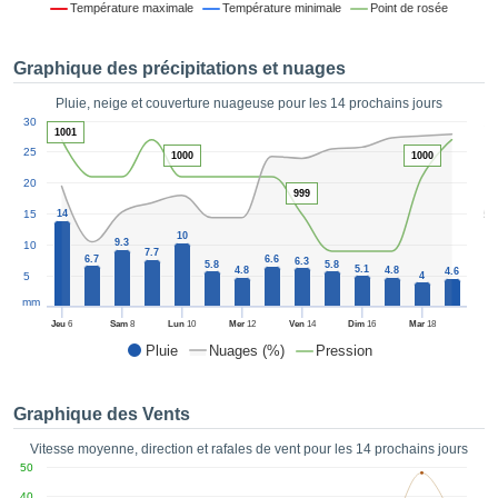
Température maximale
Température minimale
Point de rosée
es et
éder
tement
Graphique des précipitations et nuages
licité
Pluie, neige et couverture nuageuse pour les 14 prochains jours
rique
1
30
alisée,
1001
ACCEPTER
sur des
25
1000
1000
ET
ations
20
CONTINUER
es par le
999
5
15
14
 cookies
 de
10
PARAMÈTRES
9.3
10
7.7
logies
6.7
6.6
6.3
5.8
5.8
5.1
4.8
4.8
4.6
5
4
es, nous
et de
mm
r notre
Jeu
6
Sam
8
Lun
10
Mer
12
Ven
14
Dim
16
Mar
18
 afin de
Pluie
Nuages (%)
Pression
r à vous
oser
ment des
Graphique des Vents
 de très
ualité.
Vitesse moyenne, direction et rafales de vent pour les 14 prochains jours
50
uant sur
40