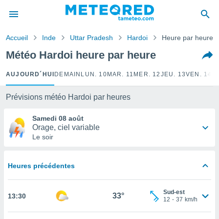
e
ntialité
Accueil
Inde
Uttar Pradesh
Hardoi
Heure par heure
enu de
o.com
Météo Hardoi heure par heure
o.com) a
aré par
AUJOURD´HUI
DEMAIN
LUN. 10
MAR. 11
MER. 12
JEU. 13
VEN. 14
S
onnels
arantir
Prévisions météo Hardoi par heures
té des
ions
Samedi 08 août
. Vous
Orage, ciel variable
accéder
Le soir
e en
 les
Heures précédentes
s :
r les
Sud-est
33°
13:30
s et
12
-
37
km/h
r
tement