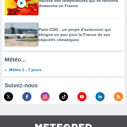
Hausse des températures qui se renforce
dimanche en France
enaires
s des
 des
nts
 ou des
Paris-CDG : un projet d'extension qui
gies
éloigne un peu plus la France de ses
es pour
objectifs climatiques
 accéder
r des
Météo...
lles
ue votre
Météo 1 - 7 jours
r ce site
 IP et
Suivez-nous
ifiants
es.
eurs
traiter
nées
lles sur
d'un