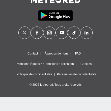
égitime,
vous
vous
 Pour ce
ous
etirer
ement
 opposer
ement
nées à
Contact
À propos de nous
FAQ
ment en
 sur «
res
» ou
Mentions légales & Conditions d'utilisation
Cookies
e
que de
Politique de confidentialité
Paramètres de confidentialité
kies
ite web.
© 2026 Meteored. Tous droits réservés
t nos
ires
ons le
ent des