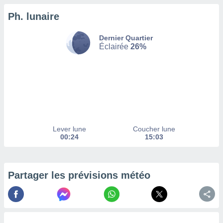
Ph. lunaire
tez pas
ation de
, vous
Dernier Quartier
z à
Éclairée
26%
à notre
.com.
 cas,
us
ns que
s
Lever lune
Coucher lune
ires
00:24
15:03
urer la
on sur le
 seront
, et que
Partager les prévisions météo
ies ne
as
pour
 le
ement