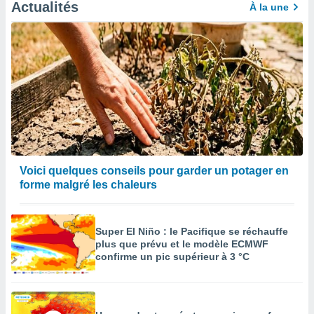
afficher
Actualités
À la une
licité ou
enu
lisé,
e vous
r de la
 non
lisée.
uvez
ation des
Voici quelques conseils pour garder un potager en
et
forme malgré les chaleurs
à notre
 par le
 cette
ion en
Super El Niño : le Pacifique se réchauffe
sur le
plus que prévu et le modèle ECMWF
«
confirme un pic supérieur à 3 °C
».
tre
ement,