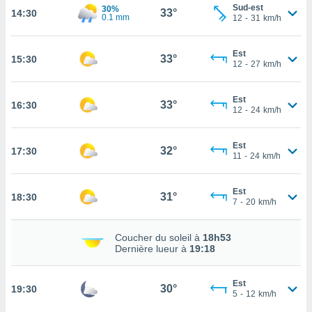
Sud-est
30%
33°
14:30
cité
0.1 mm
12
-
31
km/h
ue
lisée,
ACCEPTER
Est
ur des
33°
15:30
ET
12
-
27
km/h
ions
CONTINUER
es par le
 cookies
Est
33°
16:30
PARAMÈTRES
12
-
24
km/h
gies
es, nous
Est
de
32°
17:30
11
-
24
km/h
 notre
afin de
r à vous
Est
31°
18:30
7
-
20
km/h
r
ment des
 de très
Coucher du soleil à
18h53
alité.
Dernière lueur à
19:18
ant sur
n «
Est
30°
19:30
 et
5
-
12
km/h
r »,