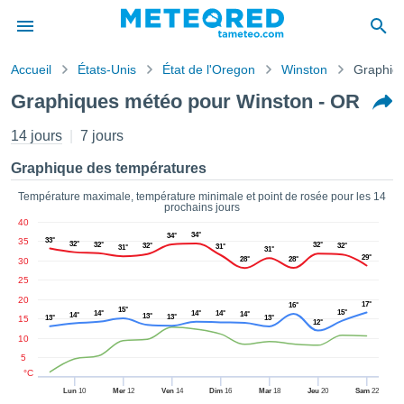
Accueil
États-Unis
État de l'Oregon
Winston
Graphiq
s de
Graphiques météo pour Winston - OR
ntialité
tenu de
14 jours
7 jours
eo.com
o.com) a
Graphique des températures
paré par
es
Température maximale, température minimale et point de rosée pour les 14
prochains jours
ionnels
40
garantir
34°
34°
35
33°
ité des
32°
32°
32°
32°
32°
31°
31°
31°
29°
28°
28°
30
ations
s. Vous
25
accéder
20
17°
16°
15°
ite en
15°
14°
14°
14°
14°
14°
13°
13°
15
13°
13°
12°
ant les
10
ions
5
ntes :
°C
Lun
10
Mer
12
Ven
14
Dim
16
Mar
18
Jeu
20
Sam
22
er les