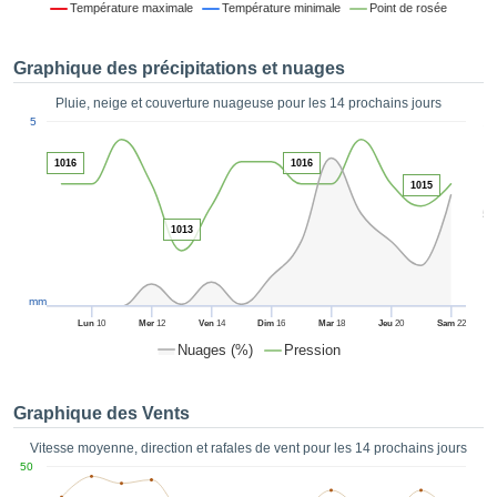
Température maximale
Température minimale
Point de rosée
es et
éder
tement
Graphique des précipitations et nuages
licité
Pluie, neige et couverture nuageuse pour les 14 prochains jours
rique
1
5
alisée,
ACCEPTER
sur des
ET
1016
1016
ations
CONTINUER
1015
es par le
5
 cookies
1013
 de
PARAMÈTRES
logies
es, nous
et de
mm
r notre
Lun
10
Mer
12
Ven
14
Dim
16
Mar
18
Jeu
20
Sam
22
 afin de
Nuages (%)
Pression
r à vous
oser
ment des
Graphique des Vents
 de très
ualité.
Vitesse moyenne, direction et rafales de vent pour les 14 prochains jours
50
uant sur