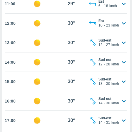
Est
29°
11:00
rouver
6
-
18
km/h
ations
Est
re
30°
12:00
10
-
23
km/h
que de
kies
r votre
Sud-est
30°
13:00
ement à
12
-
27
km/h
ment en
sur le
Sud-est
30°
14:00
12
-
28
km/h
res des
kies
le au
Sud-est
30°
15:00
page de
13
-
30
km/h
te web.
Sud-est
MENT,
30°
16:00
14
-
30
km/h
 les
logies
Sud-est
30°
17:00
e
14
-
31
km/h
s