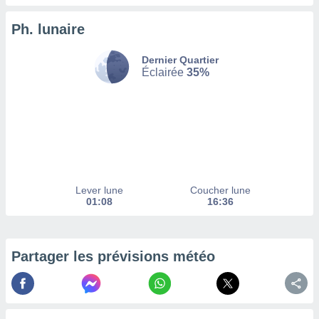
enaires
Ph. lunaire
s des
 des
nts
Dernier Quartier
 ou des
Éclairée
35%
gies
es pour
 accéder
r des
lles
ue votre
r ce site
Lever lune
Coucher lune
01:08
16:36
 IP et
ifiants
es.
Partager les prévisions météo
eurs
traiter
nées
lles sur
d'un