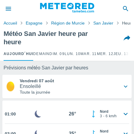
e
ntialité
Accueil
Espagne
Région de Murcie
San Javier
Heure
enu de
o.com
Météo San Javier heure par
o.com) a
heure
aré par
onnels
AUJOURD´HUI
DEMAIN
DIM. 09
LUN. 10
MAR. 11
MER. 12
JEU. 13
VE
arantir
té des
Prévisions météo San Javier par heures
ions
. Vous
Vendredi 07 août
accéder
Ensoleillé
e en
Toute la journée
 les
s :
Nord
26°
01:00
3
-
6
km/h
r les
s et
r
Nord
25°
tement
02:00