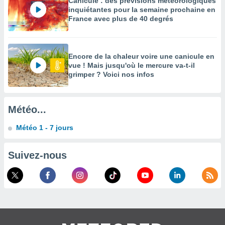
Canicule : des prévisions météorologiques
es
inquiétantes pour la semaine prochaine en
 :
France avec plus de 40 degrés
et/ou
 à des
ions sur
eil,
Encore de la chaleur voire une canicule en
des
vue ! Mais jusqu'où le mercure va-t-il
limitées
grimper ? Voici nos infos
nner la
, créer
Météo...
ils pour
ité
Météo 1 - 7 jours
lisée,
des
our
Suivez-nous
nner des
és
lisées,
s profils
enus
lisés,
des
our