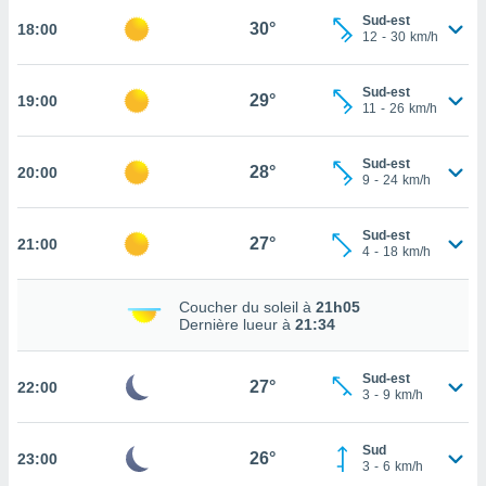
Sud-est
30°
18:00
tez pas
12
-
30
km/h
ation de
, vous
Sud-est
z à
29°
19:00
11
-
26
km/h
à notre
.com.
Sud-est
28°
20:00
 cas,
9
-
24
km/h
us
ns que
Sud-est
s
27°
21:00
4
-
18
km/h
ires
urer la
Coucher du soleil à
21h05
Dernière lueur à
21:34
on sur le
 seront
, et que
Sud-est
27°
ies ne
22:00
3
-
9
km/h
as
pour
 le
Sud
26°
23:00
3
-
6
km/h
ement