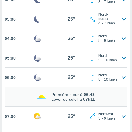
3
-
7
km/h
cité
ue
Nord-
lisée,
25°
03:00
ouest
ACCEPTER
4
-
7
km/h
ur des
ET
ions
CONTINUER
es par le
Nord
25°
04:00
5
-
9
km/h
 cookies
PARAMÈTRES
gies
Nord
25°
es, nous
05:00
5
-
10
km/h
de
 notre
afin de
Nord
25°
06:00
5
-
10
km/h
r à vous
r
ment des
Première lueur à
06:43
 de très
Lever du soleil à
07h11
alité.
ant sur
Nord-est
25°
07:00
n «
5
-
9
km/h
 et
r »,