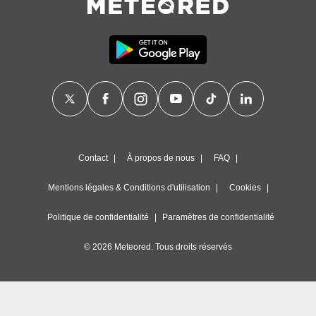
nner des
s
lisés,
la
ance des
s,
la
ance des
s,
dre les
par le
Contact
À propos de nous
FAQ
ques ou
inaisons
Mentions légales & Conditions d'utilisation
Cookies
ées
nt de
Politique de confidentialité
Paramètres de confidentialité
tes
,
© 2026 Meteored. Tous droits réservés
er et
r les
 utiliser
nées
 pour