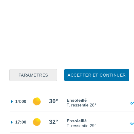
21°
Brume de poussière
02:00
T. ressentie
21°
20°
Ciel dégagé
05:00
T. ressentie
20°
18°
Ensoleillé
08:00
T. ressentie
18°
PARAMÈTRES
ACCEPTER ET CONTINUER
25°
Ensoleillé
11:00
T. ressentie
26°
30°
Ensoleillé
14:00
T. ressentie
28°
32°
Ensoleillé
17:00
T. ressentie
29°