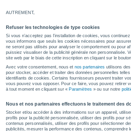
Graphique météo heure par heure
AUTREMENT,
SYMBOLE
TEMPÉRATURE
Refuser les technologies de type cookies
00
03
06
09
12
15
18
21
00
03
06
09
Si vous n'acceptez pas l'installation de cookies, vous continu
vous informons que seuls les cookies nécessaires pour assurer la
ne seront pas utilisés pour analyser le comportement ou pour af
puissiez visualiser de la publicité générale non personnalisée. V
34°
site web par le biais de cette inscription en cliquant sur le bouto
33°
32°
Avec votre consentement, nous et
nos partenaires
utilisons des
pour stocker, accéder et traiter des données personnelles telles 
identifiants de cookies. Certains fournisseurs peuvent traiter vo
vous pouvez vous opposer. Pour ce faire, vous pouvez retirer
25°
24°
à tout moment en cliquant sur «
Paramètres
» ou sur notre
poli
21°
19°
Nous et nos partenaires effectuons le traitement des d
18°
18°
17°
16°
Stocker et/ou accéder à des informations sur un appareil, utilise
profils pour la publicité personnalisée, utiliser des profils pour 
contenus personnalisés, utiliser des profils pour sélectionner
publicités, mesurer la performance des contenus, comprendre le