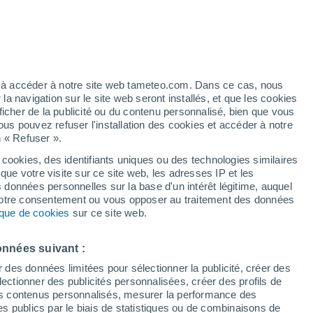
 pour Paredes de Nava
VENT
PRÉCIPITATIONS
12
15
18
21
00
03
06
09
12
15
18
21
00
ez à accéder à notre site web tameteo.com. Dans ce cas, nous
 navigation sur le site web seront installés, et que les cookies
ficher de la publicité ou du contenu personnalisé, bien que vous
ous pouvez refuser l'installation des cookies et accéder à notre
n « Refuser ».
32°
32°
32°
31°
 cookies, des identifiants uniques ou des technologies similaires
30°
30°
que votre visite sur ce site web, les adresses IP et les
s données personnelles sur la base d'un intérêt légitime, auquel
26°
26°
25°
 votre consentement ou vous opposer au traitement des données
tique de cookies
sur ce site web.
21°
20°
20°
onnées suivant :
18°
r des données limitées pour sélectionner la publicité, créer des
sélectionner des publicités personnalisées, créer des profils de
 des contenus personnalisés, mesurer la performance des
s publics par le biais de statistiques ou de combinaisons de
0.1