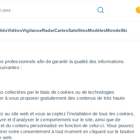
ités
Vidéos
Vigilance
Radar
Cartes
Satellites
Modèles
Monde
Ski
professionnels afin de garantir la qualité des informations
suivantes :
alencia
Paredes de Nava
Heure par heure
s collectées par le biais de cookies ou de technologies
nuer à vous proposer gratuitement des contenus de très haute
a heure par heure
z au site web et vous acceptez l'installation de tous les cookies,
vre et d'analyser le comportement sur le site, ainsi que de
é et du contenu personnalisé en fonction de celui-ci. Vous pouvez
tirer votre consentement à tout moment en cliquant sur le bouton
te web.