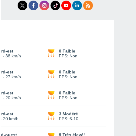
rd-est
0 Faible
0
-
38 km/h
FPS:
Non
rd-est
0 Faible
4
-
27 km/h
FPS:
Non
rd-est
0 Faible
2
-
20 km/h
FPS:
Non
rd-est
3 Modéré
-
20 km/h
FPS:
6-10
ud-ouest
9 Très élevé!