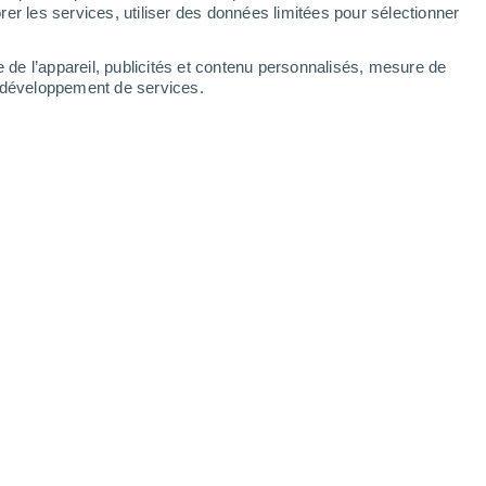
Dimanche
9
er les services, utiliser des données limitées pour sélectionner
e de l’appareil, publicités et contenu personnalisés, mesure de
t développement de services.
ar heures
No
18°
Ciel dégagé
02:00
2
T. ressentie
18°
No
17°
Ciel dégagé
05:00
1
T. ressentie
17°
No
16°
Ensoleillé
08:00
1
T. ressentie
16°
No
24°
Ensoleillé
11:00
4
T. ressentie
25°
S