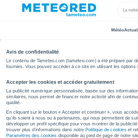
Météo
Actual
Avis de confidentialité
Le contenu de Tameteo.com (tameteo.com) a été préparé par des 
fournies. Vous pouvez accéder à ce site en utilisant les options 
Accepter les cookies et accéder gratuitement
Accueil
Espagne
Castille-et-León
Province de P
La publicité numérique personnalisée, basée sur des information
similaires, nous permet de financer notre activité afin de conti
Météo Paredes de Nav
qualité.
En cliquant sur le bouton « Accepter et continuer », vous accéde
qu'ils soient à nous ou à partenaires, qui nous permettent de sui
Météo 1 - 7 jours
Heure par heure
développer un profil spécifique pour vous montrer de la publicit
trouver plus d'informations dans notre
Politique de cookies
et re
Paramètres des cookies
disponible au pied de page de notre si