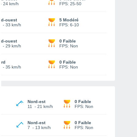
-
24 km/h
FPS:
25-50
ud-ouest
5 Modéré
5
-
33 km/h
FPS:
6-10
ud-ouest
0 Faible
2
-
29 km/h
FPS:
Non
ord
0 Faible
5
-
35 km/h
FPS:
Non
Nord-est
0 Faible
11
-
21 km/h
FPS:
Non
Nord-est
0 Faible
7
-
13 km/h
FPS:
Non