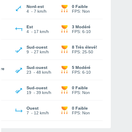
Nord-est
0 Faible
4
-
7 km/h
FPS:
Non
Est
3 Modéré
4
-
17 km/h
FPS:
6-10
Sud-ouest
8 Très élevé!
9
-
27 km/h
FPS:
25-50
Sud-ouest
5 Modéré
ère
23
-
48 km/h
FPS:
6-10
Sud-ouest
0 Faible
19
-
39 km/h
FPS:
Non
Ouest
0 Faible
7
-
12 km/h
FPS:
Non