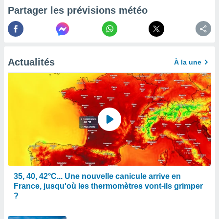
pour
Partager les prévisions météo
 le
ement
afficher
licité ou
enu
lisé,
Actualités
À la une
e vous
r de la
 non
lisée.
uvez
ation des
et
à notre
 par le
35, 40, 42°C... Une nouvelle canicule arrive en
 cette
France, jusqu'où les thermomètres vont-ils grimper
ion en
?
sur le
«
».