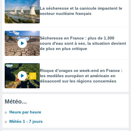
tre
La sécheresse et la canicule impactent le
ement,
secteur nucléaire français
enaires
s des
 des
Sécheresse en France : plus de 1.300
nts
cours d'eau sont à sec, la situation devient
 ou des
de plus en plus critique
gies
es pour
 accéder
r des
Risque d’orages ce week-end en France :
les modèles européen et américain en
lles
désaccord sur les régions concernées
ue votre
r ce site
Météo...
 IP et
ifiants
Heure par heure
es.
Météo 1 - 7 jours
eurs
traiter