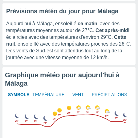
lisé en
Prévisions météo du jour pour Málaga
 de
. Vous
rouver
Aujourd'hui à Málaga, ensoleillé
ce matin
, avec des
températures moyennes autour de
27°C
.
Cet après-midi
,
ations
éclaircies avec des températures d'environ
29°C
.
Cette
re
nuit
, ensoleillé avec des températures proches des
26°C
.
que de
Des vents de Sud-est sont attendus tout au long de la
kies
r votre
journée avec une vitesse moyenne de
12 km/h
.
ement à
ment en
Graphique météo pour aujourd'hui à
sur le
Málaga
res des
kies
SYMBOLE
TEMPÉRATURE
VENT
PRÉCIPITATIONS
le au
page de
te web.
30°
30°
29°
29°
28°
27°
26°
26°
25°
25°
MENT,
25°
25°
24°
 les