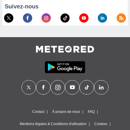
nées
Suivez-nous
lles sur
d'un
égitime,
vous
vous
 Pour ce
ous
etirer
ement
 opposer
ement
nées à
ment en
 sur «
res
» ou
e
que de
kies
Contact
À propos de nous
FAQ
ite web.
Mentions légales & Conditions d'utilisation
Cookies
t nos