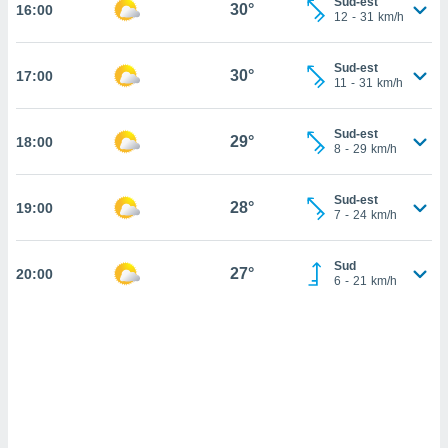
Sud-est
30°
16:00
s et
12
-
31
km/h
r
tement
Sud-est
30°
17:00
cité
11
-
31
km/h
ue
lisée,
ACCEPTER
Sud-est
ur des
29°
18:00
ET
8
-
29
km/h
ions
CONTINUER
es par le
 cookies
Sud-est
28°
19:00
PARAMÈTRES
7
-
24
km/h
gies
es, nous
Sud
de
27°
20:00
6
-
21
km/h
 notre
afin de
r à vous
r
ment des
 de très
alité.
ant sur