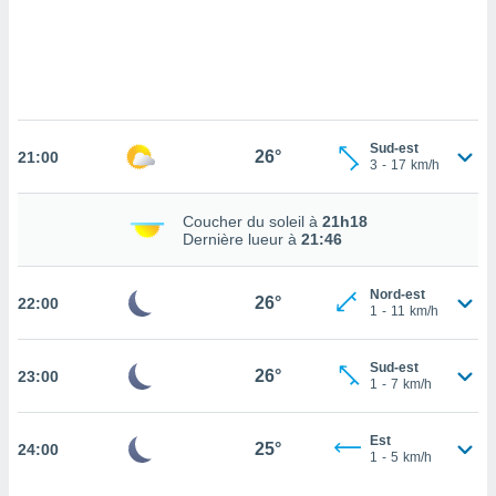
n «
 et
r »,
cédez au
 et vous
z
ation de
Sud-est
26°
21:00
3
-
17
km/h
qu'ils
 nous ou
aires,
Coucher du soleil à
21h18
Dernière lueur à
21:46
nt de
t
Nord-est
26°
er le
22:00
1
-
11
km/h
ement
te, ainsi
Sud-est
26°
23:00
1
-
7
km/h
per un
écifique
us
Est
25°
24:00
de la
1
-
5
km/h
 et du