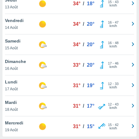
n «
15
-
43
34°
/
18°
km/h
13 Août
 et
r »,
cédez au
Vendredi
16
-
47
34°
/
20°
 et vous
km/h
14 Août
z
ation de
Samedi
16
-
48
34°
/
20°
km/h
15 Août
qu'ils
 nous ou
aires,
Dimanche
17
-
46
33°
/
20°
km/h
16 Août
nt de
t
Lundi
12
-
33
er le
31°
/
19°
km/h
17 Août
ement
te, ainsi
Mardi
12
-
43
31°
/
17°
km/h
per un
18 Août
écifique
us
Mercredi
15
-
42
de la
31°
/
15°
km/h
19 Août
 et du