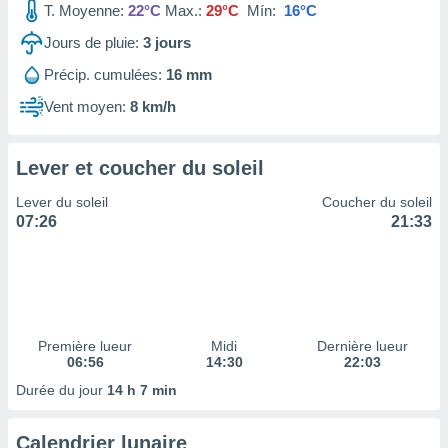
T. Moyenne:
22°C
Max.:
29°C
Mín:
16°C
tre
ement,
Jours de pluie:
3
jours
Précip. cumulées:
16 mm
enaires
s des
Vent moyen:
8 km/h
 des
nts
 ou des
Lever et coucher du soleil
gies
es pour
Lever du soleil
Coucher du soleil
 accéder
07:26
21:33
r des
lles
ue votre
r ce site
 IP et
Première lueur
Midi
Dernière lueur
06:56
14:30
22:03
ifiants
es.
Durée du jour
14 h 7 min
eurs
Calendrier lunaire
traiter