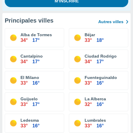
Principales villes
Autres villes
Alba de Tormes
Béjar
34°
17°
33°
18°
Cantalpino
Ciudad Rodrigo
34°
17°
34°
17°
El Milano
Fuenteguinaldo
33°
16°
33°
16°
Guijuelo
La Alberca
33°
17°
32°
16°
Ledesma
Lumbrales
33°
16°
33°
16°