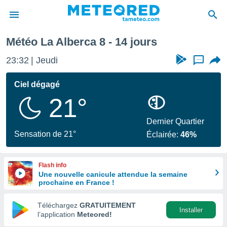
La Alberca
Semaine prochaine
Météo La Alberca 8 - 14 jours
e
ntialité
23:32
Jeudi
...
enu de
o.com
Ciel dégagé
o.com) a
21°
aré par
onnels
Dernier Quartier
arantir
Sensation de 21°
Éclairée:
46%
té des
ions
. Vous
Flash info
accéder
Une nouvelle canicule attendue la semaine
e en
prochaine en France !
 les
Téléchargez
GRATUITEMENT
s :
Installer
l’application
Meteored!
r les