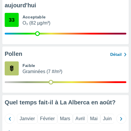
pour
aujourd'hui
 le
ement
Acceptable
afficher
33
O₃ (82 µg/m³)
licité ou
enu
lisé,
e vous
r de la
Pollen
Détail
 non
Faible
lisée.
Graminées (7 #/m³)
uvez
ation des
et
à notre
 par le
Quel temps fait-il à La Alberca en
août
?
 cette
ion en
sur le
Janvier
Février
Mars
Avril
Mai
Juin
Juillet
«
».