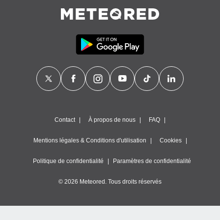
égitime,
vous
vous
 Pour ce
ous
etirer
ement
 opposer
ement
nées à
ment en
 sur «
Contact
À propos de nous
FAQ
res
» ou
e
Mentions légales & Conditions d'utilisation
Cookies
que de
kies
Politique de confidentialité
Paramètres de confidentialité
ite web.
© 2026 Meteored. Tous droits réservés
t nos
ires
ons le
ent des