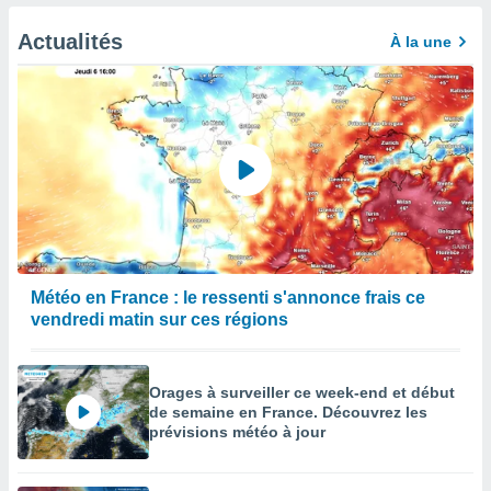
afficher
licité ou
Actualités
À la une
enu
lisé,
e vous
r de la
 non
lisée.
uvez
ation des
et
à notre
Météo en France : le ressenti s'annonce frais ce
 par le
vendredi matin sur ces régions
 cette
ion en
sur le
Orages à surveiller ce week-end et début
«
de semaine en France. Découvrez les
».
prévisions météo à jour
tre
ement,