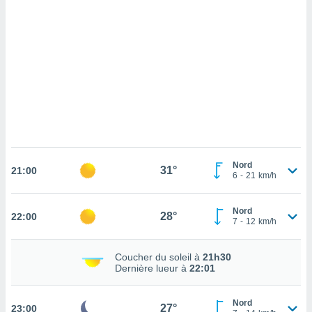
cédez au
 et vous
z
ation de
qu'ils
 nous ou
aires,
nt de
t
er le
ement
Nord
31°
21:00
6
-
21
km/h
te, ainsi
per un
Nord
28°
22:00
écifique
7
-
12
km/h
us
de la
 et du
Coucher du soleil à
21h30
Dernière lueur à
22:01
lisé en
 de
Nord
27°
23:00
. Vous