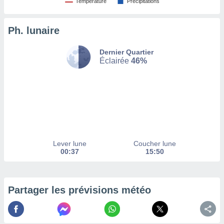
Température
Précipitations
tez pas
ation de
Ph. lunaire
, vous
z à
Dernier Quartier
à notre
Éclairée
46%
.com.
 cas,
us
ns que
s
ires
urer la
Lever lune
Coucher lune
on sur le
00:37
15:50
 seront
, et que
ies ne
as
Partager les prévisions météo
pour
 le
ement