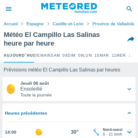
e
ntialité
Accueil
Espagne
Castille-et-León
Province de Valladolid
enu de
o.com
Météo El Campillo Las Salinas
o.com) a
heure par heure
aré par
onnels
AUJOURD´HUI
DEMAIN
SAM. 08
DIM. 09
LUN. 10
MAR. 11
MER. 12
J
arantir
té des
Prévisions météo El Campillo Las Salinas par heures
ions
. Vous
Jeudi 06 août
accéder
Ensoleillé
e en
Toute la journée
 les
s :
Heures précédentes
r les
s et
Nord-ouest
r
30°
14:00
6
-
21
km/h
tement