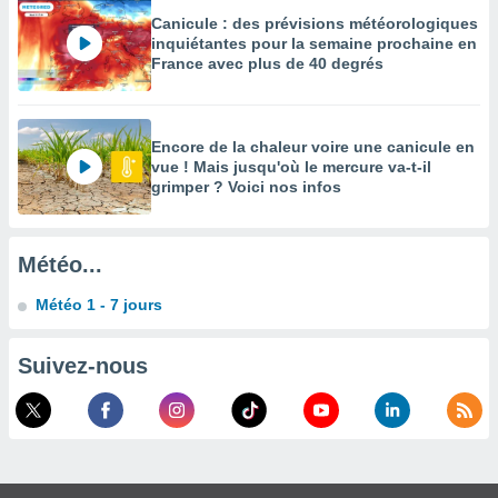
Canicule : des prévisions météorologiques
enaires
inquiétantes pour la semaine prochaine en
s des
France avec plus de 40 degrés
 des
nts
 ou des
gies
Encore de la chaleur voire une canicule en
es pour
vue ! Mais jusqu'où le mercure va-t-il
 accéder
grimper ? Voici nos infos
r des
lles
ue votre
Météo...
r ce site
Météo 1 - 7 jours
 IP et
ifiants
Suivez-nous
es.
eurs
traiter
nées
lles sur
d'un