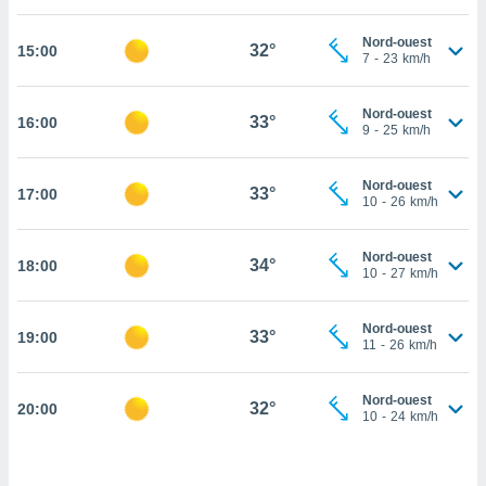
cité
Nord-ouest
ue
32°
15:00
7
-
23
km/h
lisée,
ACCEPTER
ur des
ET
ions
Nord-ouest
CONTINUER
33°
16:00
es par le
9
-
25
km/h
 cookies
PARAMÈTRES
Nord-ouest
gies
33°
17:00
10
-
26
km/h
es, nous
de
 notre
Nord-ouest
34°
18:00
10
-
27
km/h
afin de
r à vous
r
Nord-ouest
33°
ment des
19:00
11
-
26
km/h
 de très
alité.
Nord-ouest
32°
20:00
ant sur
10
-
24
km/h
n «
 et
r »,