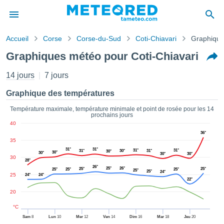
Accueil
Corse
Corse-du-Sud
Coti-Chiavari
Graphiqu
s de
Graphiques météo pour Coti-Chiavari
ntialité
tenu de
14 jours
7 jours
eo.com
o.com) a
Graphique des températures
paré par
es
Température maximale, température minimale et point de rosée pour les 14
prochains jours
ionnels
40
garantir
36°
ité des
35
ations
31°
31°
31°
31°
31°
30°
31°
30°
30°
30°
30°
30°
s. Vous
30
28°
accéder
26°
25°
26°
25°
25°
25°
25°
25°
25°
25°
24°
ite en
25
24°
24°
22°
ant les
20
ions
ntes :
°C
Sam
8
Lun
10
Mer
12
Ven
14
Dim
16
Mar
18
Jeu
20
er les