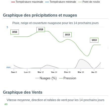
Température maximale
Température minimale
Point de rosée
es et
éder
tement
Graphique des précipitations et nuages
licité
Pluie, neige et couverture nuageuse pour les 14 prochains jours
rique
1
5
alisée,
1018
ACCEPTER
1016
sur des
1015
ET
ations
1013
CONTINUER
es par le
5
 cookies
 de
PARAMÈTRES
logies
es, nous
et de
mm
r notre
Sam
8
Lun
10
Mer
12
Ven
14
Dim
16
Mar
18
Jeu
20
 afin de
Nuages (%)
Pression
r à vous
oser
ment des
Graphique des Vents
 de très
ualité.
Vitesse moyenne, direction et rafales de vent pour les 14 prochains jours
40
uant sur