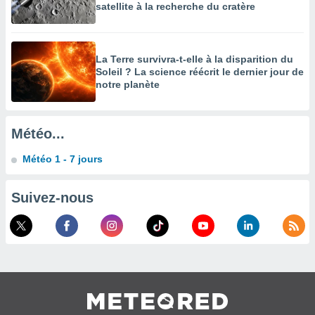
es
satellite à la recherche du cratère
 :
et/ou
 à des
La Terre survivra-t-elle à la disparition du
ions sur
Soleil ? La science réécrit le dernier jour de
eil,
notre planète
des
limitées
nner la
Météo...
, créer
ils pour
Météo 1 - 7 jours
ité
lisée,
des
Suivez-nous
our
nner des
és
lisées,
s profils
enus
lisés,
des
our