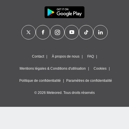
nner des
s
lisés,
la
ance des
s,
la
ance des
s,
dre les
Contact
À propos de nous
FAQ
par le
Mentions légales & Conditions d'utilisation
Cookies
ques ou
inaisons
Politique de confidentialité
Paramètres de confidentialité
ées
nt de
tes
© 2026 Meteored. Tous droits réservés
,
er et
r les
 utiliser
nées
 pour