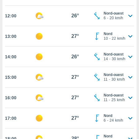
rouver
Nord-ouest
26°
12:00
ations
6
-
20
km/h
re
que de
Nord
kies
27°
13:00
10
-
22
km/h
r votre
ement à
ment en
Nord-ouest
26°
14:00
sur le
14
-
30
km/h
res des
Nord-ouest
kies
27°
15:00
11
-
30
km/h
le au
page de
te web.
Nord-ouest
27°
16:00
11
-
25
km/h
MENT,
Nord
 les
27°
17:00
6
-
24
km/h
logies
e
s
Nord
28°
18:00