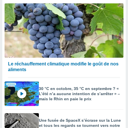
égitime,
vous
vous
 Pour ce
ous
etirer
ement
 opposer
ement
nées à
ment en
Le réchauffement climatique modifie le goût de nos
 sur «
aliments
res
» ou
e
que de
30 °C en octobre, 35 °C en septembre ? «
kies
L’été n’a aucune intention de s’arrêter » –
ite web.
mais le Rhin en paie le prix
t nos
ires
ons le
Une fusée de SpaceX s’écrase sur la Lune
ent des
et tous les regards se tournent vers notre