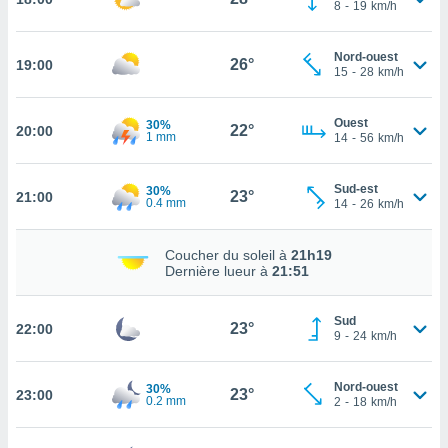
8
-
19
km/h
tez pas
ation de
Nord-ouest
26°
19:00
, vous
15
-
28
km/h
z à
à notre
Ouest
30%
22°
20:00
1 mm
14
-
56
km/h
.com.
 cas,
us
Sud-est
30%
23°
21:00
0.4 mm
ns que
14
-
26
km/h
s
Coucher du soleil à
21h19
ires
Dernière lueur à
21:51
urer la
on sur le
 seront
Sud
23°
22:00
9
-
24
km/h
, et que
ies ne
as
Nord-ouest
30%
23°
pour
23:00
0.2 mm
2
-
18
km/h
 le
ement