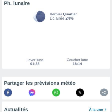
Ph. lunaire
enaires
s des
Dernier Quartier
 des
Éclairée
24%
nts
 ou des
gies
es pour
 accéder
r des
lles
ue votre
Lever lune
Coucher lune
r ce site
01:38
18:14
 IP et
ifiants
es.
Partager les prévisions météo
eurs
traiter
nées
lles sur
Actualités
À la une
d'un