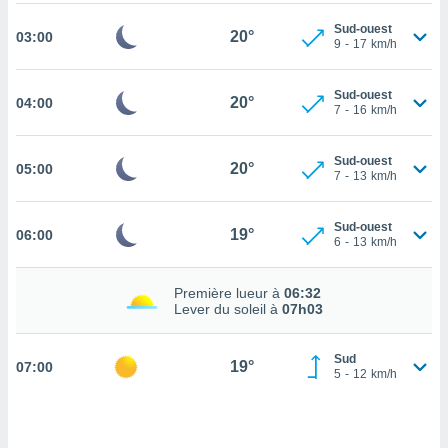
cité
Sud-ouest
20°
03:00
ue
9
-
17
km/h
lisée,
ACCEPTER
ur des
ET
Sud-ouest
ions
20°
04:00
7
-
16
km/h
CONTINUER
es par le
 cookies
PARAMÈTRES
Sud-ouest
20°
05:00
7
-
13
km/h
gies
es, nous
de
Sud-ouest
19°
 notre
06:00
6
-
13
km/h
afin de
r à vous
r
Première lueur à
06:32
Lever du soleil à
07h03
ment des
 de très
alité.
Sud
19°
07:00
5
-
12
km/h
ant sur
n «
 et
r »,