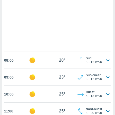
cédez au
 et vous
z
ation de
qu'ils
 nous ou
aires,
nt de
t
er le
Sud
20°
08:00
ement
6
-
12
km/h
te, ainsi
per un
Sud-ouest
23°
09:00
3
-
12
km/h
écifique
us
de la
Ouest
25°
10:00
 et du
5
-
13
km/h
lisé en
 de
Nord-ouest
25°
11:00
8
-
20
km/h
. Vous