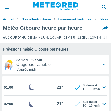
e
ntialité
Accueil
Nouvelle-Aquitaine
Pyrénées-Atlantiques
Ciboure
enu de
o.com
Météo Ciboure heure par heure
o.com) a
aré par
AUJOURD´HUI
DEMAIN
LUN. 10
MAR. 11
MER. 12
JEU. 13
VEN. 14
S
onnels
arantir
Prévisions météo Ciboure par heures
té des
ions
Samedi 08 août
. Vous
Orage, ciel variable
accéder
L'après-midi
e en
 les
Sud-ouest
s :
21°
01:00
11
-
19
km/h
r les
s et
Sud-ouest
21°
02:00
10
-
19
km/h
r
tement