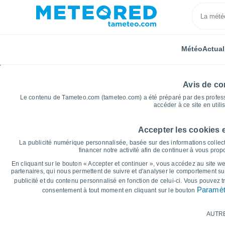
Météo
Actual
Avis de con
Le contenu de Tameteo.com (tameteo.com) a été préparé par des professio
accéder à ce site en utili
Accepter les cookies 
Accueil
Canada
Nouvelle-Écosse
Digby
Gra
La publicité numérique personnalisée, basée sur des informations collect
financer notre activité afin de continuer à vous pro
Graphiques météo pour
En cliquant sur le bouton « Accepter et continuer », vous accédez au site web
partenaires, qui nous permettent de suivre et d'analyser le comportement sur
publicité et du contenu personnalisé en fonction de celui-ci. Vous pouvez 
14 jours
7 jours
Paramèt
consentement à tout moment en cliquant sur le bouton
Graphique des températures
AUTR
Température maximale, température minima