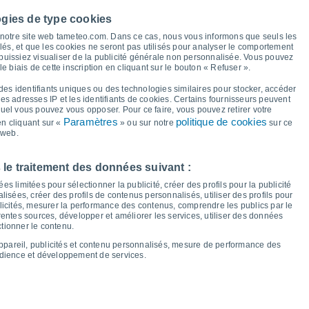
ogies de type cookies
24°
à notre site web tameteo.com. Dans ce cas, nous vous informons que seuls les
22°
22°
llés, et que les cookies ne seront pas utilisés pour analyser le comportement
21°
21°
21°
21°
20°
 puissiez visualiser de la publicité générale non personnalisée. Vous pouvez
le biais de cette inscription en cliquant sur le bouton « Refuser ».
16°
16°
16°
15°
des identifiants uniques ou des technologies similaires pour stocker, accéder
14°
13°
13°
13°
 les adresses IP et les identifiants de cookies. Certains fournisseurs peuvent
quel vous pouvez vous opposer. Pour ce faire, vous pouvez retirer votre
Paramètres
politique de cookies
n cliquant sur «
» ou sur notre
sur ce
 web.
er
12
Jeu
13
Ven
14
Sam
15
Dim
16
Lun
17
Mar
18
Mer
19
 le traitement des données suivant :
empérature minimale
Point de rosée
s limitées pour sélectionner la publicité, créer des profils pour la publicité
lisées, créer des profils de contenus personnalisés, utiliser des profils pour
icités, mesurer la performance des contenus, comprendre les publics par le
entes sources, développer et améliorer les services, utiliser des données
ctionner le contenu.
nuageuse pour les 14 prochains jours
appareil, publicités et contenu personnalisés, mesure de performance des
100
udience et développement de services.
1023
75
1019