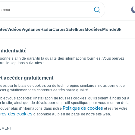
ités
Vidéos
Vigilance
Radar
Cartes
Satellites
Modèles
Monde
Ski
fidentialité
nnels afin de garantir la qualité des informations fournies. Vous pouvez
sant les options suivantes :
et accéder gratuitement
phiques météo
ées par le biais de cookies ou de technologies similaires, nous permet de
poser gratuitement des contenus de très haute qualité.
 Digby - NS
 et vous acceptez l'installation de tous les cookies, qu'ils soient à nous ou à
 le site, ainsi que de développer un profil spécifique pour vous montrer de la
Politique de cookies
trouver plus d'informations dans notre
et retirer votre
res des cookies
disponible au pied de page de notre site web.
EMENT,
le et point de rosée pour les 14 prochains jours