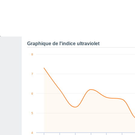
0
km/h
SW
SW
S
SW
SW
W
Jeu
6
Ven
7
Sam
8
Dim
9
Lun
10
Mar
11
M
Rafales maximales de v
Graphique de l'indice ultraviolet
8
7
6
5
4