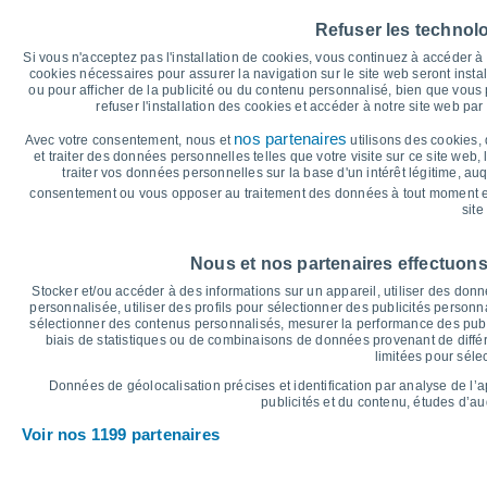
30
Refuser les technol
25
24°
24°
24°
Si vous n'acceptez pas l'installation de cookies, vous continuez à accéder 
23°
23°
23°
cookies nécessaires pour assurer la navigation sur le site web seront insta
ou pour afficher de la publicité ou du contenu personnalisé, bien que vous
20
refuser l'installation des cookies et accéder à notre site web par 
18°
18°
17°
17°
16°
15°
nos partenaires
Avec votre consentement, nous et
utilisons des cookies, 
15
et traiter des données personnelles telles que votre visite sur ce site web,
traiter vos données personnelles sur la base d'un intérêt légitime, au
10
consentement ou vous opposer au traitement des données à tout moment e
site
°C
Jeu
6
Ven
7
Sam
8
Dim
9
Lun
10
Mar
11
M
Nous et nos partenaires effectuons
Température maximale
T
Stocker et/ou accéder à des informations sur un appareil, utiliser des donnée
personnalisée, utiliser des profils pour sélectionner des publicités personna
sélectionner des contenus personnalisés, mesurer la performance des publ
biais de statistiques ou de combinaisons de données provenant de différ
Graphique des précipitations et nuages
limitées pour séle
Pluie, neige et couverture 
Données de géolocalisation précises et identification par analyse de l’
10
publicités et du contenu, études d’a
Voir nos 1199 partenaires
1018