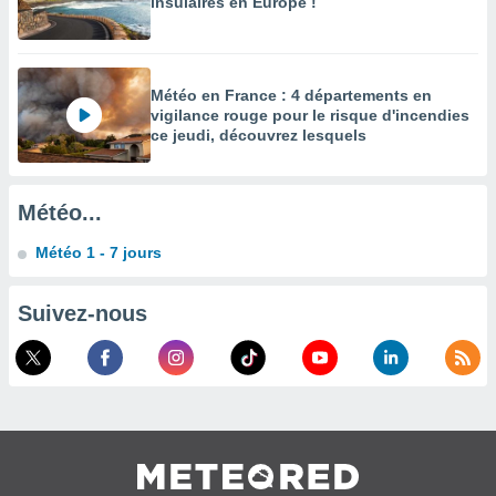
insulaires en Europe !
égitime,
vous
vous
 Pour ce
Météo en France : 4 départements en
ous
vigilance rouge pour le risque d'incendies
etirer
ce jeudi, découvrez lesquels
ement
 opposer
ement
Météo...
nées à
ment en
Météo 1 - 7 jours
 sur «
res
» ou
e
Suivez-nous
que de
kies
ite web.
t nos
ires
ons le
ent des