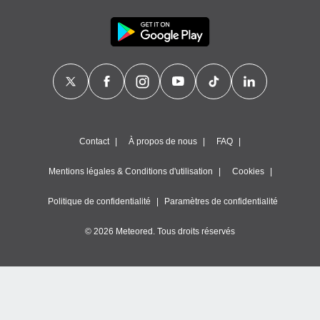
es
 :
et/ou
 à des
ions sur
eil,
des
limitées
nner la
Contact
À propos de nous
FAQ
, créer
ils pour
ité
Mentions légales & Conditions d'utilisation
Cookies
lisée,
des
Politique de confidentialité
Paramètres de confidentialité
our
nner des
© 2026 Meteored. Tous droits réservés
és
lisées,
s profils
enus
lisés,
des
our