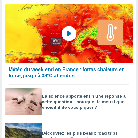
enaires
s des
 des
nts
 ou des
gies
es pour
 accéder
r des
lles
Météo du week-end en France : fortes chaleurs en
ue votre
force, jusqu'à 38°C attendus
r ce site
 IP et
ifiants
La science apporte enfin une réponse à
es.
cette question : pourquoi le moustique
choisit-il de vous piquer ?
eurs
traiter
nées
lles sur
Découvrez les plus beaux road trips
d'un