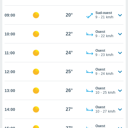
cité
ue
Sud-ouest
20°
09:00
9
-
21
km/h
lisée,
ACCEPTER
ur des
ET
ions
CONTINUER
Ouest
22°
10:00
es par le
9
-
22
km/h
 cookies
PARAMÈTRES
gies
Ouest
24°
11:00
9
-
23
km/h
es, nous
de
 notre
Ouest
25°
12:00
afin de
9
-
24
km/h
r à vous
r
Ouest
ment des
26°
13:00
10
-
25
km/h
 de très
alité.
Ouest
ant sur
27°
14:00
10
-
27
km/h
n «
 et
r »,
Ouest