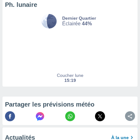
afficher
Ph. lunaire
licité ou
enu
Dernier Quartier
lisé,
Éclairée
44%
e vous
r de la
 non
lisée.
uvez
ation des
Coucher lune
et
15:19
à notre
 par le
 cette
ion en
Partager les prévisions météo
sur le
«
».
tre
ement,
Actualités
À la une