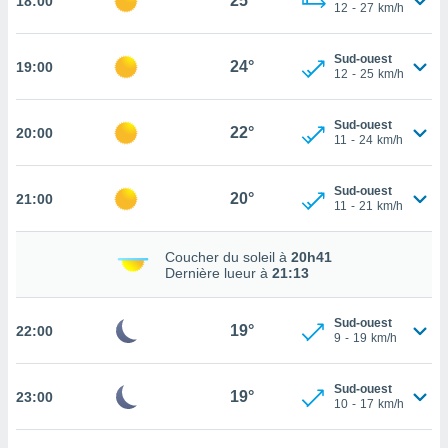
25°
18:00
12
-
27
km/h
rouver
ations
Sud-ouest
24°
19:00
re
12
-
25
km/h
que de
kies
Sud-ouest
r votre
22°
20:00
11
-
24
km/h
ement à
ment en
sur le
Sud-ouest
20°
21:00
11
-
21
km/h
res des
kies
Coucher du soleil à
20h41
le au
Dernière lueur à
21:13
page de
te web.
Sud-ouest
19°
22:00
9
-
19
km/h
MENT,
 les
Sud-ouest
19°
23:00
logies
10
-
17
km/h
e
s