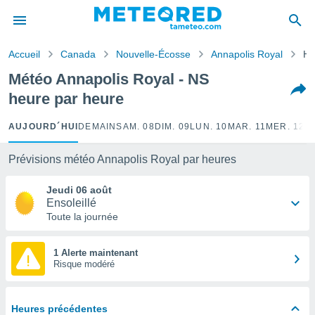
e
ntialité
Accueil
Canada
Nouvelle-Écosse
Annapolis Royal
He
enu de
o.com
Météo Annapolis Royal - NS
o.com) a
heure par heure
aré par
onnels
AUJOURD´HUI
DEMAIN
SAM. 08
DIM. 09
LUN. 10
MAR. 11
MER. 12
J
arantir
té des
Prévisions météo Annapolis Royal par heures
ions
. Vous
Jeudi 06 août
accéder
Ensoleillé
e en
Toute la journée
 les
s :
1 Alerte maintenant
Risque modéré
r les
s et
r
Heures précédentes
tement