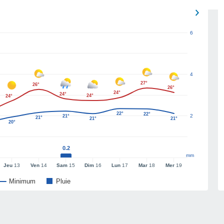
6
4
27°
26°
26°
24°
24°
24°
24°
22°
22°
2
21°
21°
21°
21°
20°
0.2
mm
Jeu
13
Ven
14
Sam
15
Dim
16
Lun
17
Mar
18
Mer
19
Minimum
Pluie