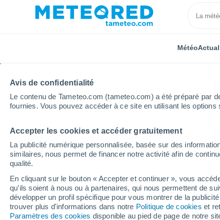
Météo
Actual
Avis de confidentialité
Le contenu de Tameteo.com (tameteo.com) a été préparé par des 
fournies. Vous pouvez accéder à ce site en utilisant les options 
Accepter les cookies et accéder gratuitement
Accueil
Brésil
État de Rio de Janeiro
Búzios
La publicité numérique personnalisée, basée sur des information
similaires, nous permet de financer notre activité afin de conti
Météo Búzios - RJ
qualité.
En cliquant sur le bouton « Accepter et continuer », vous accéde
18:21
Vendredi
qu'ils soient à nous ou à partenaires, qui nous permettent de sui
développer un profil spécifique pour vous montrer de la publicit
trouver plus d'informations dans notre
Politique de cookies
et re
Ciel variable
Paramètres des cookies
disponible au pied de page de notre si