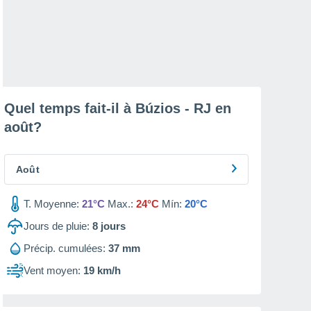
Quel temps fait-il à Búzios - RJ en
août
?
Août
T. Moyenne:
21°C
Max.:
24°C
Mín:
20°C
Jours de pluie:
8
jours
Précip. cumulées:
37 mm
Vent moyen:
19 km/h