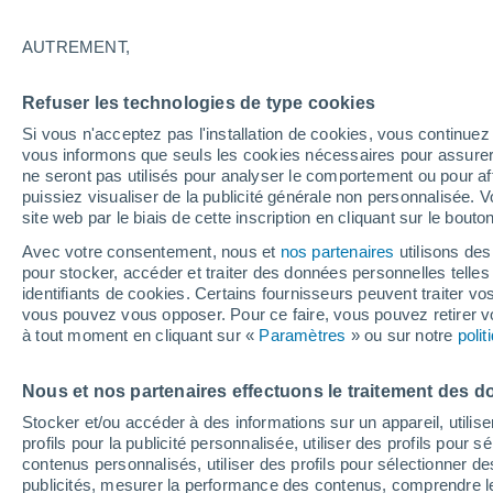
24°
AUTREMENT,
Dernier Qu
Refuser les technologies de type cookies
Éclairée:
3
Sensation de 24°
Si vous n'acceptez pas l'installation de cookies, vous continu
vous informons que seuls les cookies nécessaires pour assurer la
ne seront pas utilisés pour analyser le comportement ou pour af
puissiez visualiser de la publicité générale non personnalisée. V
Actualité
site web par le biais de cette inscription en cliquant sur le bouto
Le réchauffement climatique modifie le goût 
nos aliments
Avec votre consentement, nous et
nos partenaires
utilisons des
pour stocker, accéder et traiter des données personnelles telles 
Météo 1 - 7 jours
Heure par heure
Actualité
Carte 
identifiants de cookies. Certains fournisseurs peuvent traiter vo
vous pouvez vous opposer. Pour ce faire, vous pouvez retirer
à tout moment en cliquant sur «
Paramètres
» ou sur notre
poli
Demain
Dimanche
Aujourd´hui
Nous et nos partenaires effectuons le traitement des d
8 Août
9 Août
7 Août
Stocker et/ou accéder à des informations sur un appareil, utilise
profils pour la publicité personnalisée, utiliser des profils pour 
contenus personnalisés, utiliser des profils pour sélectionner
publicités, mesurer la performance des contenus, comprendre le
60%