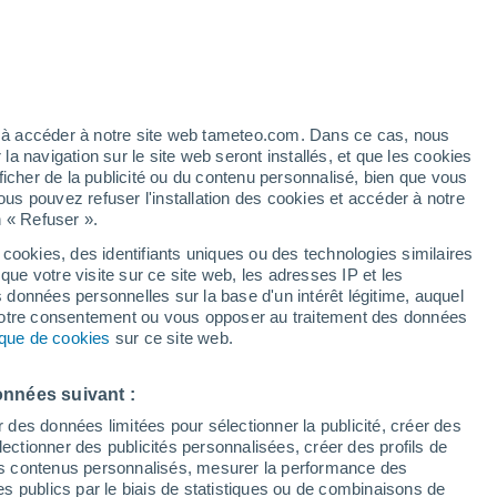
Vigilance orange
Alerte vent de niveau élevé à
Búzios aujourd’hui
artier
3%
ez à accéder à notre site web tameteo.com. Dans ce cas, nous
 navigation sur le site web seront installés, et que les cookies
ficher de la publicité ou du contenu personnalisé, bien que vous
ous pouvez refuser l'installation des cookies et accéder à notre
n « Refuser ».
de
 cookies, des identifiants uniques ou des technologies similaires
que votre visite sur ce site web, les adresses IP et les
de pluie
Radar de pluie
Satellites
Modèles
s données personnelles sur la base d'un intérêt légitime, auquel
 votre consentement ou vous opposer au traitement des données
tique de cookies
sur ce site web.
Lundi
Mardi
Mercredi
Jeudi
onnées suivant :
10 Août
11 Août
12 Août
13 Août
r des données limitées pour sélectionner la publicité, créer des
sélectionner des publicités personnalisées, créer des profils de
 des contenus personnalisés, mesurer la performance des
s publics par le biais de statistiques ou de combinaisons de
60%
50%