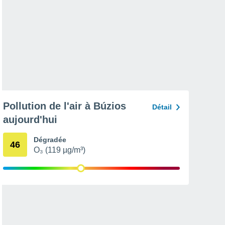
Pollution de l'air à Búzios
Détail
aujourd'hui
Dégradée
46
O₃ (119 µg/m³)