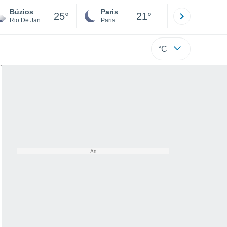
Búzios
Paris
Montpelli
25°
21°
Rio De Janeiro
Paris
Hérault
°C