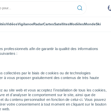
ités
Vidéos
Vigilance
Radar
Cartes
Satellites
Modèles
Monde
Ski
professionnels afin de garantir la qualité des informations
suivantes :
s collectées par le biais de cookies ou de technologies
nuer à vous proposer gratuitement des contenus de très haute
z au site web et vous acceptez l'installation de tous les cookies,
...
vre et d'analyser le comportement sur le site, ainsi que de
é et du contenu personnalisé en fonction de celui-ci. Vous pouvez
Heure par heure
tirer votre consentement à tout moment en cliquant sur le bouton
Ciel couvert dans les prochaines
te web.
heures