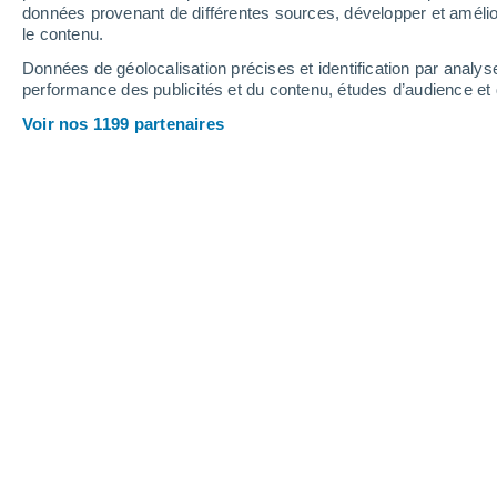
0.2 mm
données provenant de différentes sources, développer et amélior
le contenu.
24°
/
21°
29°
/
23°
30°
/
22°
Données de géolocalisation précises et identification par analys
performance des publicités et du contenu, études d’audience e
19
-
31
km/h
29
-
41
km/h
27
25
-
36
km/h
Voir nos 1199 partenaires
Météo Búzios - RJ aujourd´hui
, 7 aoû
Éclaircies
25°
17:00
T. ressentie
25°
Ciel variable
24°
18:00
T. ressentie
24°
Ciel variable
23°
19:00
T. ressentie
23°
Couvert
23°
20:00
T. ressentie
23°