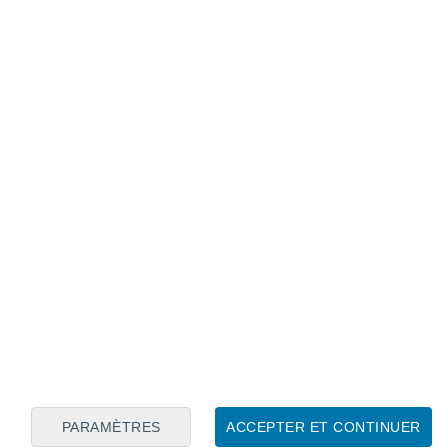
Calendrier lunaire
Lun
Mar
Mer
Jeu
Ven
Sam
Dim
7
8
9
10
11
12
13
14
15
16
17
18
19
20
PARAMÈTRES
ACCEPTER ET CONTINUER