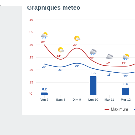
Graphiques météo
40
35
30°
30
29°
24°
25
23°
22°
21°
23°
22°
20
21°
1.5
19°
19°
15
0.6
0.2
°C
Ven
7
Sam
8
Dim
9
Lun
10
Mar
11
Mer
12
Maximum