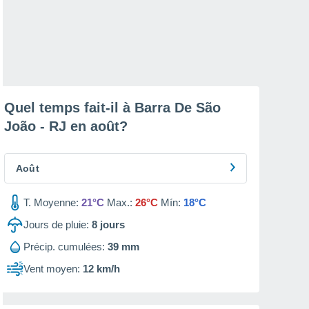
Quel temps fait-il à Barra De São
João - RJ en
août
?
Août
T. Moyenne:
21°C
Max.:
26°C
Mín:
18°C
Jours de pluie:
8
jours
Précip. cumulées:
39 mm
Vent moyen:
12 km/h