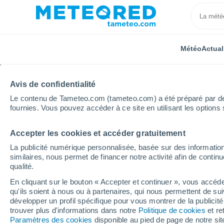
Météo
Actual
Avis de confidentialité
Le contenu de Tameteo.com (tameteo.com) a été préparé par des 
fournies. Vous pouvez accéder à ce site en utilisant les options 
Accepter les cookies et accéder gratuitement
Accueil
Brésil
État de Rio de Janeiro
Barra De 
La publicité numérique personnalisée, basée sur des information
similaires, nous permet de financer notre activité afin de conti
Météo Barra De São Jo
qualité.
En cliquant sur le bouton « Accepter et continuer », vous accéde
16:39
Jeudi
qu'ils soient à nous ou à partenaires, qui nous permettent de sui
développer un profil spécifique pour vous montrer de la publicit
trouver plus d'informations dans notre
Politique de cookies
et re
Ensoleillé
Paramètres des cookies
disponible au pied de page de notre si