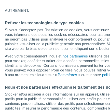
26°
AUTREMENT,
Est
Refuser les technologies de type cookies
Sensation de 28°
4
-
9 km/h
Si vous n'acceptez pas l'installation de cookies, vous continu
vous informons que seuls les cookies nécessaires pour assurer la
ne seront pas utilisés pour analyser le comportement ou pour af
puissiez visualiser de la publicité générale non personnalisée. V
Flash info
site web par le biais de cette inscription en cliquant sur le bouto
Une nouvelle canicule attendue la semaine
prochaine en France !
Avec votre consentement, nous et
nos partenaires
utilisons des
pour stocker, accéder et traiter des données personnelles telles 
Météo 1 - 7 jours
Heure par heure
Actualité
Carte
identifiants de cookies. Certains fournisseurs peuvent traiter vo
vous pouvez vous opposer. Pour ce faire, vous pouvez retirer
à tout moment en cliquant sur «
Paramètres
» ou sur notre
poli
Demain
Samedi
D
Aujourd´hui
Nous et nos partenaires effectuons le traitement des d
7 Août
8 Août
6 Août
Stocker et/ou accéder à des informations sur un appareil, utilise
profils pour la publicité personnalisée, utiliser des profils pour 
contenus personnalisés, utiliser des profils pour sélectionner
publicités, mesurer la performance des contenus, comprendre le