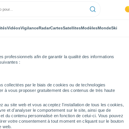
ités
Vidéos
Vigilance
Radar
Cartes
Satellites
Modèles
Monde
Ski
professionnels afin de garantir la qualité des informations
suivantes :
São João
s collectées par le biais de cookies ou de technologies
nuer à vous proposer gratuitement des contenus de très haute
ão - RJ
z au site web et vous acceptez l'installation de tous les cookies,
...
vre et d'analyser le comportement sur le site, ainsi que de
é et du contenu personnalisé en fonction de celui-ci. Vous pouvez
Heure par heure
tirer votre consentement à tout moment en cliquant sur le bouton
Intervalles nuageux dans les
te web.
prochaines heures