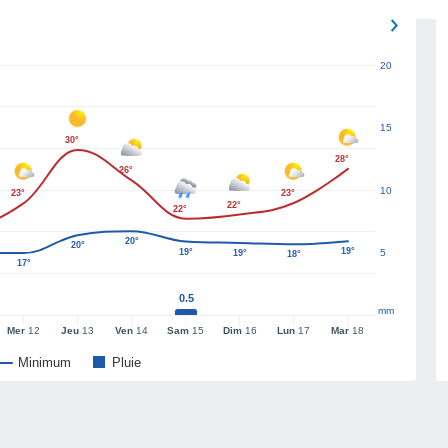
20
15
30°
28°
26°
10
23°
23°
22°
22°
20°
20°
19°
19°
5
19°
18°
17°
0.5
mm
Mer
12
Jeu
13
Ven
14
Sam
15
Dim
16
Lun
17
Mar
18
Minimum
Pluie