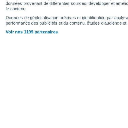
données provenant de différentes sources, développer et amélior
le contenu.
32°
/
20°
25°
/
20°
29°
/
19°
Données de géolocalisation précises et identification par analys
performance des publicités et du contenu, études d’audience e
19
-
27
km/h
23
-
35
km/h
22
20
-
30
km/h
Voir nos 1199 partenaires
Météo Barra De São João - RJ aujour
Ensoleillé
26°
17:00
T. ressentie
28°
Ciel dégagé
26°
18:00
T. ressentie
27°
Éclaircies
26°
19:00
T. ressentie
27°
Éclaircies
25°
20:00
T. ressentie
26°