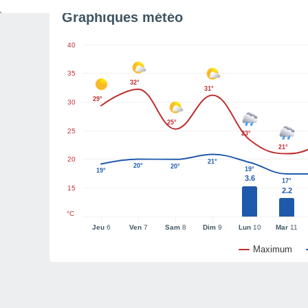
Graphiques météo
40
35
32°
31°
29°
30
25°
25
23°
21°
20
21°
20°
20°
19°
19°
3.6
17°
15
2.2
°C
Jeu
6
Ven
7
Sam
8
Dim
9
Lun
10
Mar
11
Maximum