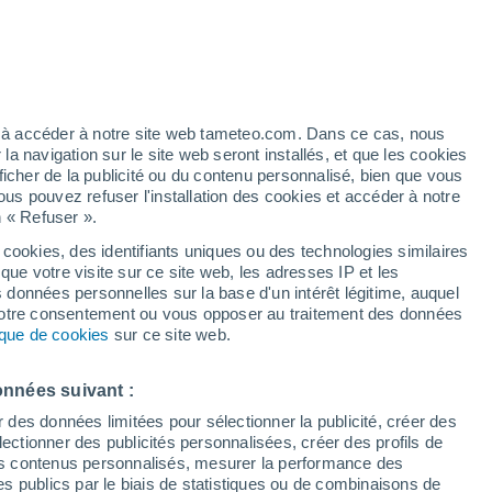
Vigilance jaune
Alerte autre de niveau modéré à
Barra De São João aujourd’hui
ez à accéder à notre site web tameteo.com. Dans ce cas, nous
 navigation sur le site web seront installés, et que les cookies
ficher de la publicité ou du contenu personnalisé, bien que vous
ous pouvez refuser l'installation des cookies et accéder à notre
n « Refuser ».
 cookies, des identifiants uniques ou des technologies similaires
que votre visite sur ce site web, les adresses IP et les
 de couverture nuageuse
Radar de pluie
Satellites
Modèles
s données personnelles sur la base d'un intérêt légitime, auquel
 votre consentement ou vous opposer au traitement des données
tique de cookies
sur ce site web.
imanche
Lundi
Mardi
Mercredi
onnées suivant :
9 Août
10 Août
11 Août
12 Août
r des données limitées pour sélectionner la publicité, créer des
sélectionner des publicités personnalisées, créer des profils de
 des contenus personnalisés, mesurer la performance des
s publics par le biais de statistiques ou de combinaisons de
90%
90%