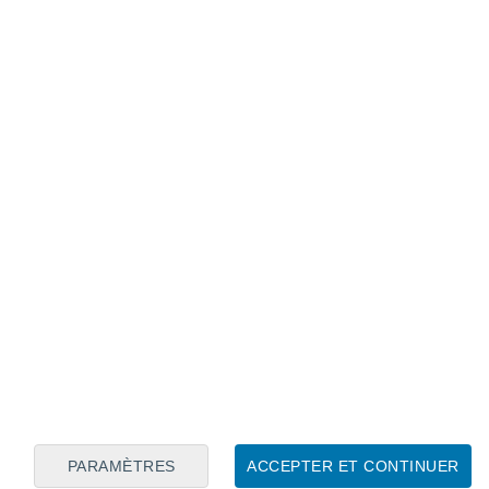
Calendrier lunaire
Lun
Mar
Mer
Jeu
Ven
Sam
Dim
6
7
8
9
10
11
12
13
14
15
16
17
18
19
PARAMÈTRES
ACCEPTER ET CONTINUER