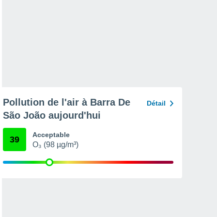
Pollution de l'air à Barra De
Détail
São João aujourd'hui
Acceptable
39
O₃ (98 µg/m³)