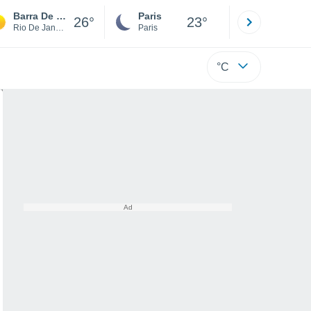
Barra De São João
Paris
Montpelli
26°
23°
Rio De Janeiro
Paris
Hérault
°C