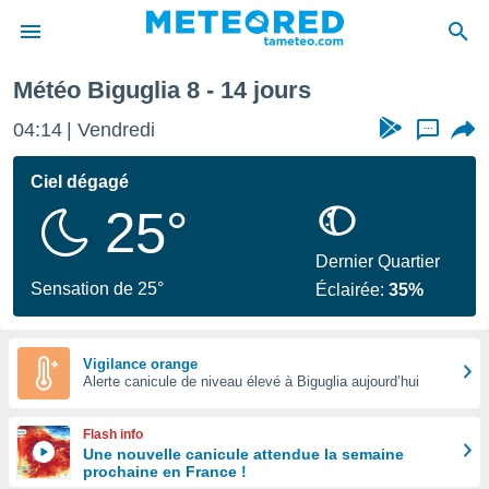
e
Météo Biguglia 8 - 14 jours
e
ntialité
04:14
Vendredi
...
enu de
o.com
Ciel dégagé
o.com) a
25°
aré par
onnels
Dernier Quartier
arantir
Sensation de 25°
Éclairée:
35%
té des
ions
. Vous
accéder
Vigilance orange
e en
Alerte canicule de niveau élevé à Biguglia aujourd’hui
 les
Flash info
s :
Une nouvelle canicule attendue la semaine
prochaine en France !
r les