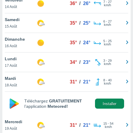
n «
7
-
27
36°
/
26°
km/h
14 Août
 et
r »,
cédez au
Samedi
6
-
27
35°
/
25°
 et vous
km/h
15 Août
z
ation de
Dimanche
5
-
25
35°
/
24°
km/h
16 Août
qu'ils
 nous ou
aires,
Lundi
3
-
29
34°
/
23°
km/h
17 Août
nt de
t
Mardi
8
-
40
er le
31°
/
21°
km/h
18 Août
ement
te, ainsi
Téléchargez
GRATUITEMENT
per un
Installer
l’application
Meteored!
écifique
us
de la
Mercredi
15
-
54
31°
/
21°
 et du
km/h
19 Août