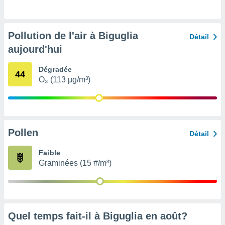
pour
 le
ement
afficher
Pollution de l'air à Biguglia
Détail
licité ou
aujourd'hui
enu
lisé,
e vous
Dégradée
44
O₃ (113 µg/m³)
r de la
 non
lisée.
uvez
Pollen
Détail
ation des
Faible
et
Graminées (15 #/m³)
à notre
 par le
 cette
ion en
sur le
«
Quel temps fait-il à Biguglia en
août
?
».