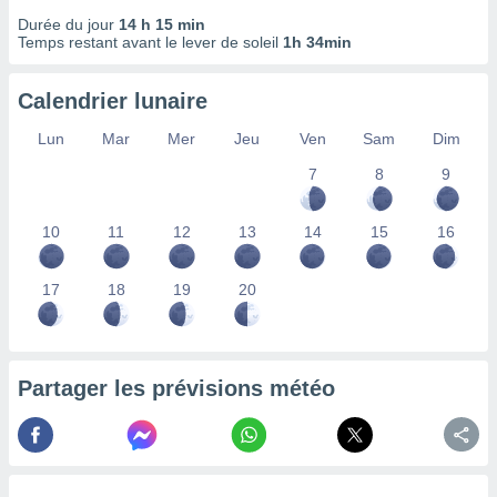
nées
Durée du jour
14 h 15 min
lles sur
Temps restant avant le lever de soleil
1h 34min
d'un
égitime,
vous
Calendrier lunaire
vous
Lun
Mar
Mer
Jeu
Ven
Sam
Dim
 Pour ce
ous
7
8
9
etirer
ement
10
11
12
13
14
15
16
 opposer
ement
nées à
17
18
19
20
ment en
 sur «
res
» ou
e
Partager les prévisions météo
que de
kies
ite web.
t nos