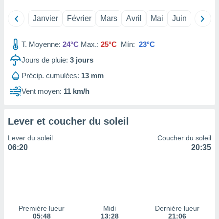
tre
Janvier
Février
Mars
Avril
Mai
Juin
Juillet
ement,
enaires
T. Moyenne:
24°C
Max.:
25°C
Mín:
23°C
s des
 des
Jours de pluie:
3
jours
nts
Précip. cumulées:
13 mm
 ou des
gies
Vent moyen:
11 km/h
es pour
 accéder
r des
Lever et coucher du soleil
lles
Lever du soleil
Coucher du soleil
ue votre
06:20
20:35
r ce site
 IP et
ifiants
es.
eurs
Première lueur
Midi
Dernière lueur
traiter
05:48
13:28
21:06