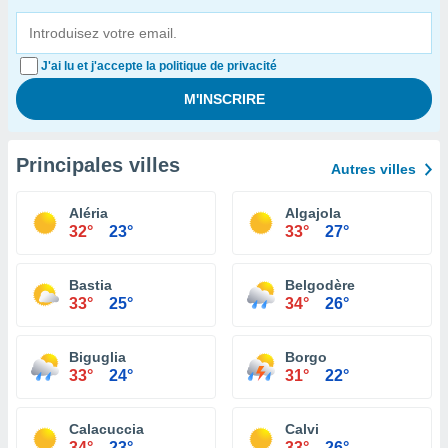
J'ai lu et j'accepte la politique de privacité
Principales villes
Autres villes
Aléria
Algajola
32°
23°
33°
27°
Bastia
Belgodère
33°
25°
34°
26°
Biguglia
Borgo
33°
24°
31°
22°
Calacuccia
Calvi
34°
23°
33°
26°