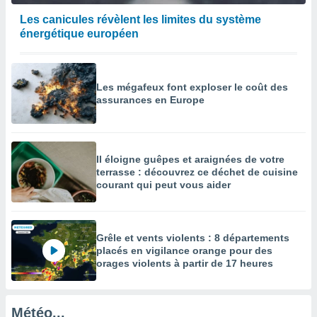
enaires
Les canicules révèlent les limites du système
s des
énergétique européen
 des
nts
 ou des
gies
Les mégafeux font exploser le coût des
es pour
assurances en Europe
 accéder
r des
lles
Il éloigne guêpes et araignées de votre
ue votre
terrasse : découvrez ce déchet de cuisine
r ce site
courant qui peut vous aider
 IP et
ifiants
es.
Grêle et vents violents : 8 départements
placés en vigilance orange pour des
eurs
orages violents à partir de 17 heures
traiter
nées
lles sur
Météo...
d'un