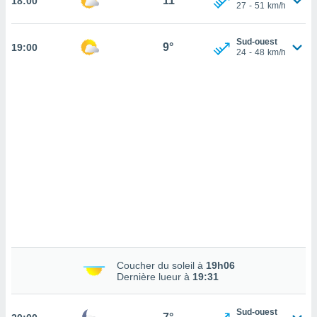
11°
18:00
cédez au
27
-
51
km/h
 et vous
z
Sud-ouest
ation de
9°
19:00
24
-
48
km/h
qu'ils
 nous ou
aires,
nt de
t
er le
ement
te, ainsi
per un
écifique
us
de la
 et du
Coucher du soleil à
19h06
Dernière lueur à
19:31
lisé en
 de
Sud-ouest
. Vous