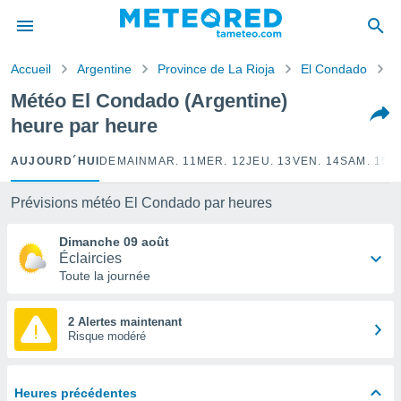
e
ntialité
Accueil
Argentine
Province de La Rioja
El Condado
H
enu de
o.com
Météo El Condado (Argentine)
o.com) a
heure par heure
aré par
onnels
AUJOURD´HUI
DEMAIN
MAR. 11
MER. 12
JEU. 13
VEN. 14
SAM. 15
D
arantir
té des
Prévisions météo El Condado par heures
ions
. Vous
Dimanche 09 août
accéder
Éclaircies
e en
Toute la journée
 les
s :
2 Alertes maintenant
Risque modéré
r les
s et
r
Heures précédentes
tement