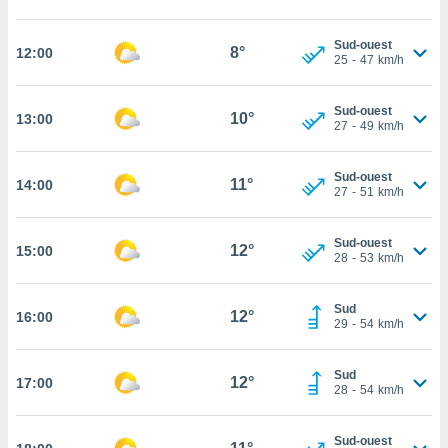
cité
ue
Sud-ouest
8°
12:00
25
-
47
km/h
lisée,
ACCEPTER
ur des
ET
ions
CONTINUER
Sud-ouest
10°
13:00
es par le
27
-
49
km/h
 cookies
PARAMÈTRES
gies
Sud-ouest
11°
14:00
27
-
51
km/h
es, nous
de
 notre
Sud-ouest
12°
15:00
afin de
28
-
53
km/h
r à vous
r
Sud
ment des
12°
16:00
29
-
54
km/h
 de très
alité.
Sud
ant sur
12°
17:00
28
-
54
km/h
n «
 et
r »,
Sud-ouest