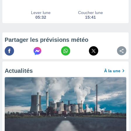
afficher
licité ou
enu
Lever lune
Coucher lune
05:32
15:41
lisé,
e vous
r de la
Partager les prévisions météo
 non
lisée.
uvez
ation des
Actualités
À la une
et
à notre
 par le
 cette
ion en
sur le
«
».
tre
ement,