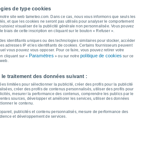
ogies de type cookies
35°
à notre site web tameteo.com. Dans ce cas, nous vous informons que seuls les
31°
llés, et que les cookies ne seront pas utilisés pour analyser le comportement
 puissiez visualiser de la publicité générale non personnalisée. Vous pouvez
24°
24°
le biais de cette inscription en cliquant sur le bouton « Refuser ».
23°
23°
21°
20°
des identifiants uniques ou des technologies similaires pour stocker, accéder
17°
 les adresses IP et les identifiants de cookies. Certains fournisseurs peuvent
15°
14°
14°
13°
13°
quel vous pouvez vous opposer. Pour ce faire, vous pouvez retirer votre
12°
11°
Paramètres
politique de cookies
n cliquant sur «
» ou sur notre
sur ce
 web.
en
14
Sam
15
Dim
16
Lun
17
Mar
18
Mer
19
Jeu
20
Ven
21
 le traitement des données suivant :
empérature minimale
Point de rosée
s limitées pour sélectionner la publicité, créer des profils pour la publicité
lisées, créer des profils de contenus personnalisés, utiliser des profils pour
icités, mesurer la performance des contenus, comprendre les publics par le
entes sources, développer et améliorer les services, utiliser des données
ctionner le contenu.
nuageuse pour les 14 prochains jours
appareil, publicités et contenu personnalisés, mesure de performance des
100
udience et développement de services.
75
19