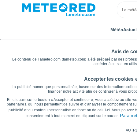
Météo
Actual
Avis de con
Le contenu de Tameteo.com (tameteo.com) a été préparé par des professio
accéder à ce site en utili
Accepter les cookies 
Accueil
Allemagne
Mecklembourg-Poméranie-Occid
La publicité numérique personnalisée, basée sur des informations collect
financer notre activité afin de continuer à vous pro
Graphiques météo pou
En cliquant sur le bouton « Accepter et continuer », vous accédez au site web
partenaires, qui nous permettent de suivre et d'analyser le comportement sur
publicité et du contenu personnalisé en fonction de celui-ci. Vous pouvez 
14 jours
7 jours
Paramèt
consentement à tout moment en cliquant sur le bouton
Graphique des températures
AUTR
Température maximale, température minima