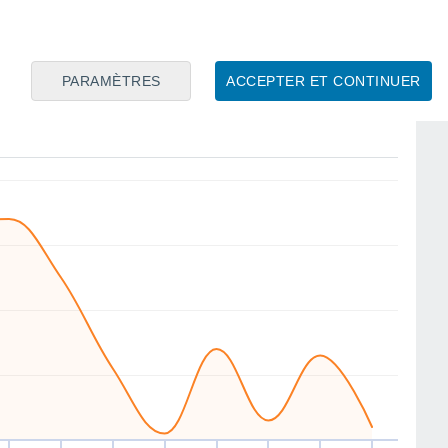
SE
NW
NW
NW
W
S
W
SW
PARAMÈTRES
ACCEPTER ET CONTINUER
en
14
Sam
15
Dim
16
Lun
17
Mar
18
Mer
19
Jeu
20
Ven
21
ent
Vitesse moyenne du vent