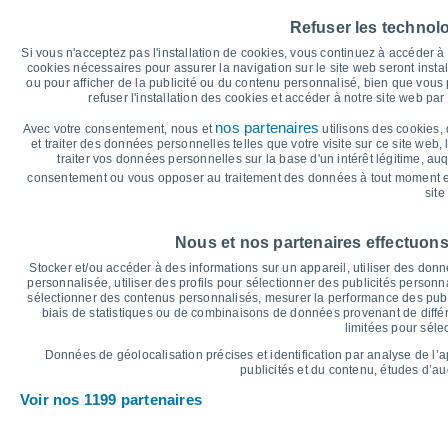
40
Refuser les technol
35
Si vous n'acceptez pas l'installation de cookies, vous continuez à accéder 
30°
30
cookies nécessaires pour assurer la navigation sur le site web seront insta
27°
ou pour afficher de la publicité ou du contenu personnalisé, bien que vous
25°
25
refuser l'installation des cookies et accéder à notre site web par 
23°
21°
20°
20
nos partenaires
Avec votre consentement, nous et
utilisons des cookies, 
et traiter des données personnelles telles que votre visite sur ce site web,
14°
15
traiter vos données personnelles sur la base d'un intérêt légitime, au
13°
12°
11°
10°
consentement ou vous opposer au traitement des données à tout moment e
10°
10
site
°C
Sam
8
Dim
9
Lun
10
Mar
11
Mer
12
Jeu
13
V
Nous et nos partenaires effectuons
Température maximale
T
Stocker et/ou accéder à des informations sur un appareil, utiliser des donnée
personnalisée, utiliser des profils pour sélectionner des publicités personna
sélectionner des contenus personnalisés, mesurer la performance des publ
biais de statistiques ou de combinaisons de données provenant de différ
Graphique des précipitations et nuages
limitées pour séle
Pluie, neige et couverture 
Données de géolocalisation précises et identification par analyse de l’
5
publicités et du contenu, études d’a
1029
Voir nos 1199 partenaires
1023
10