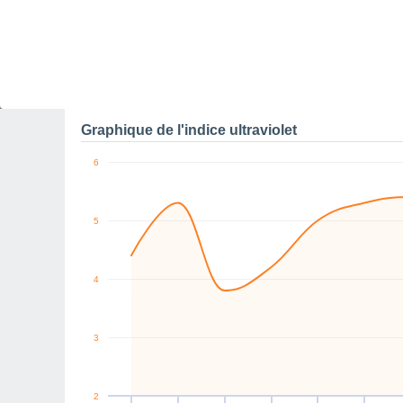
0
SE
SE
NW
NW
N
E
km/h
Sam
8
Dim
9
Lun
10
Mar
11
Mer
12
Jeu
13
V
Rafales maximales de v
Graphique de l'indice ultraviolet
6
5
4
3
2