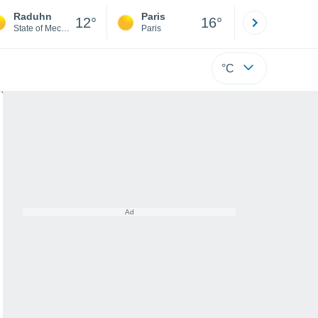
Raduhn
Paris
Montpelli
12°
16°
State of Mecklenburg-Western Pomerania
Paris
Hérault
°C