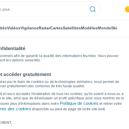
ités
Vidéos
Vigilance
Radar
Cartes
Satellites
Modèles
Monde
Ski
fidentialité
nnels afin de garantir la qualité des informations fournies. Vous pouvez
sant les options suivantes :
et accéder gratuitement
entale
Raduhn
Graphiques météo
ées par le biais de cookies ou de technologies similaires, nous permet de
poser gratuitement des contenus de très haute qualité.
r Raduhn
 et vous acceptez l'installation de tous les cookies, qu'ils soient à nous ou à
 le site, ainsi que de développer un profil spécifique pour vous montrer de la
Politique de cookies
trouver plus d'informations dans notre
et retirer votre
res des cookies
disponible au pied de page de notre site web.
EMENT,
le et point de rosée pour les 14 prochains jours