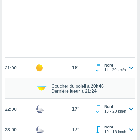
cédez au
 et vous
z
ation de
qu'ils
 nous ou
aires,
nt de
t
Nord
18°
er le
21:00
11
-
29
km/h
ement
te, ainsi
Coucher du soleil à
20h46
Dernière lueur à
21:24
per un
écifique
us
Nord
17°
22:00
de la
10
-
20
km/h
 et du
lisé en
Nord
17°
23:00
10
-
18
km/h
 de
. Vous