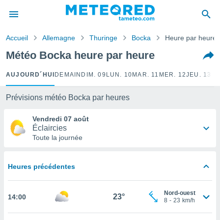
e
ntialité
Accueil
Allemagne
Thuringe
Bocka
Heure par heure
enu de
o.com
Météo Bocka heure par heure
o.com) a
aré par
AUJOURD´HUI
DEMAIN
DIM. 09
LUN. 10
MAR. 11
MER. 12
JEU. 13
VE
onnels
arantir
Prévisions météo Bocka par heures
té des
ions
Vendredi 07 août
. Vous
Éclaircies
accéder
Toute la journée
e en
 les
Heures précédentes
s :
r les
Nord-ouest
23°
14:00
s et
8
-
23
km/h
r
tement