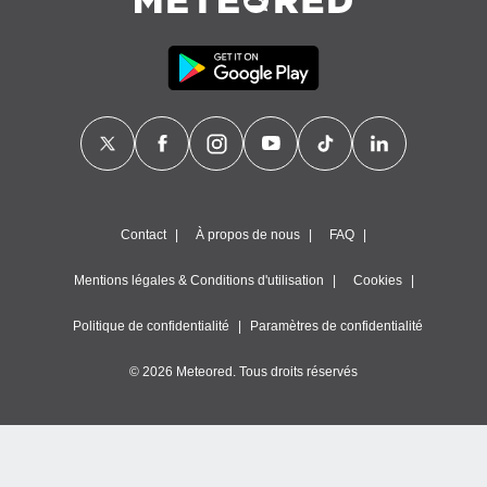
égitime,
vous
vous
 Pour ce
ous
etirer
ement
 opposer
ement
nées à
Contact
À propos de nous
FAQ
ment en
 sur «
res
» ou
Mentions légales & Conditions d'utilisation
Cookies
e
que de
Politique de confidentialité
Paramètres de confidentialité
kies
ite web.
© 2026 Meteored. Tous droits réservés
t nos
ires
ons le
ent des