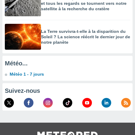
et tous les regards se tournent vers notre
enaires
satellite à la recherche du cratère
s des
 des
nts
 ou des
La Terre survivra-t-elle à la disparition du
gies
Soleil ? La science réécrit le dernier jour de
es pour
notre planète
 accéder
r des
Météo...
lles
ue votre
Météo 1 - 7 jours
r ce site
 IP et
Suivez-nous
ifiants
es.
eurs
traiter
nées
lles sur
d'un