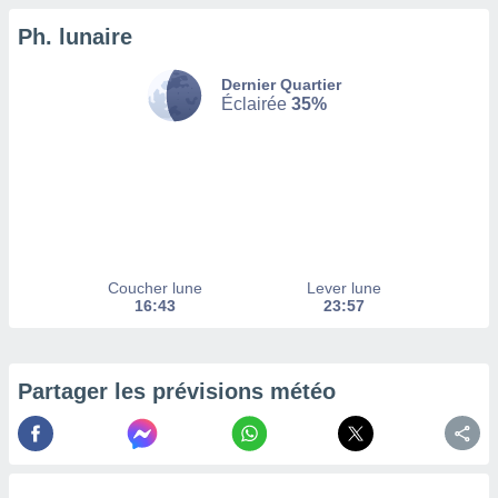
Ph. lunaire
tez pas
ation de
, vous
Dernier Quartier
z à
Éclairée
35%
à notre
.com.
 cas,
us
ns que
s
Coucher lune
Lever lune
ires
16:43
23:57
urer la
on sur le
 seront
, et que
Partager les prévisions météo
ies ne
as
pour
 le
ement