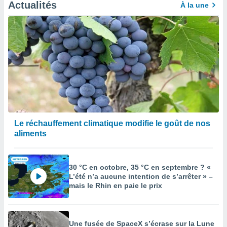
afficher
Actualités
À la une
licité ou
enu
lisé,
e vous
r de la
 non
lisée.
uvez
ation des
Le réchauffement climatique modifie le goût de nos
et
aliments
à notre
 par le
 cette
ion en
30 °C en octobre, 35 °C en septembre ? «
sur le
L’été n’a aucune intention de s’arrêter » –
«
mais le Rhin en paie le prix
».
tre
ement,
Une fusée de SpaceX s’écrase sur la Lune