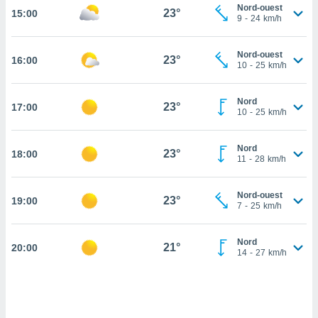
Nord-ouest
23°
15:00
cité
9
-
24
km/h
ue
lisée,
ACCEPTER
Nord-ouest
ur des
23°
16:00
ET
10
-
25
km/h
ions
CONTINUER
es par le
 cookies
Nord
23°
17:00
PARAMÈTRES
10
-
25
km/h
gies
es, nous
Nord
de
23°
18:00
11
-
28
km/h
 notre
afin de
r à vous
Nord-ouest
23°
19:00
7
-
25
km/h
r
ment des
 de très
Nord
21°
alité.
20:00
14
-
27
km/h
ant sur
n «
 et
r »,