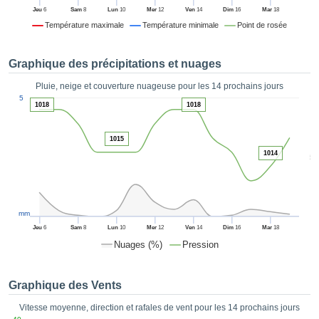
es et
Jeu
6
Sam
8
Lun
10
Mer
12
Ven
14
Dim
16
Mar
18
éder
Température maximale
Température minimale
Point de rosée
tement
licité
Graphique des précipitations et nuages
rique
alisée,
Pluie, neige et couverture nuageuse pour les 14 prochains jours
ACCEPTER
1
sur des
5
ET
1018
1018
ations
CONTINUER
es par le
 cookies
1015
 de
PARAMÈTRES
1014
5
logies
es, nous
et de
r notre
mm
 afin de
Jeu
6
Sam
8
Lun
10
Mer
12
Ven
14
Dim
16
Mar
18
r à vous
Nuages (%)
Pression
oser
ment des
 de très
Graphique des Vents
ualité.
Vitesse moyenne, direction et rafales de vent pour les 14 prochains jours
uant sur