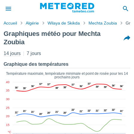
Accueil
Algérie
Wilaya de Skikda
Mechta Zoubia
Gra
s de
Graphiques météo pour Mechta
ntialité
Zoubia
tenu de
eo.com
14 jours
7 jours
o.com) a
paré par
Graphique des températures
es
ionnels
Température maximale, température minimale et point de rosée pour les 14
garantir
prochains jours
ité des
40
37°
37°
37°
37°
36°
36°
36°
36°
ations
39°
39°
38°
35°
38°
35°
35
s. Vous
accéder
30
ite en
25
ant les
22°
22°
22°
22°
21°
21°
21°
21°
21°
21°
21°
20°
20°
20°
ions
20
ntes :
15
°C
er les