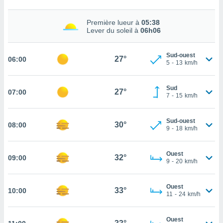
cité
ue
Première lueur à
05:38
Lever du soleil à
06h06
lisée,
ACCEPTER
ur des
ET
ions
CONTINUER
Sud-ouest
27°
06:00
es par le
5
-
13
km/h
 cookies
PARAMÈTRES
gies
Sud
27°
07:00
7
-
15
km/h
es, nous
de
 notre
Sud-ouest
30°
08:00
afin de
9
-
18
km/h
r à vous
r
Ouest
ment des
32°
09:00
9
-
20
km/h
 de très
alité.
Ouest
ant sur
33°
10:00
11
-
24
km/h
n «
 et
r »,
Ouest