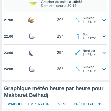
Coucher du soleil à
19h52
Dernière lueur à
20:19
tez pas
ation de
, vous
Sud-est
29°
21:00
3
-
8
km/h
z à
à notre
Sud
29°
22:00
.com.
1
-
7
km/h
 cas,
us
ns que
Nord-est
29°
23:00
2
-
7
km/h
s
ires
Sud-est
28°
24:00
urer la
1
-
7
km/h
on sur le
 seront
, et que
Graphique météo heure par heure pour
ies ne
as
Makbaret Belhadj
pour
 le
SYMBOLE
TEMPÉRATURE
VENT
PRÉCIPITATIONS
ement