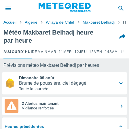
e
ntialité
Accueil
Algérie
Wilaya de Chlef
Makbaret Belhadj
Heu
enu de
o.com
Météo Makbaret Belhadj heure
o.com) a
par heure
aré par
onnels
AUJOURD´HUI
DEMAIN
MAR. 11
MER. 12
JEU. 13
VEN. 14
SAM. 15
D
arantir
té des
Prévisions météo Makbaret Belhadj par heures
ions
. Vous
Dimanche 09 août
accéder
Brume de poussière, ciel dégagé
e en
Toute la journée
 les
s :
2 Alertes maintenant
Vigilance renforcée
r les
s et
r
Heures précédentes
tement