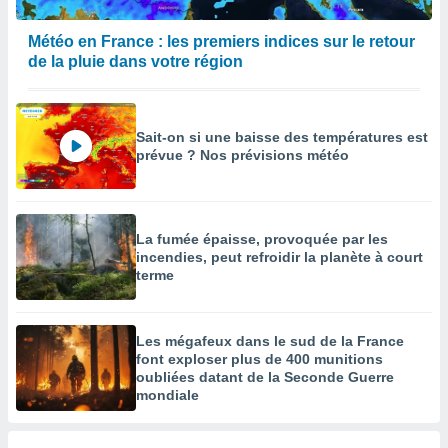
égitime,
vous
Météo en France : les premiers indices sur le retour
vous
de la pluie dans votre région
 Pour ce
ous
etirer
Sait-on si une baisse des températures est
ement
prévue ? Nos prévisions météo
 opposer
ement
nées à
ment en
La fumée épaisse, provoquée par les
 sur «
incendies, peut refroidir la planète à court
res
» ou
terme
e
que de
kies
ite web.
Les mégafeux dans le sud de la France
font exploser plus de 400 munitions
t nos
oubliées datant de la Seconde Guerre
ires
mondiale
ons le
ent des