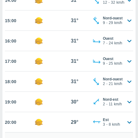
31°
14:00
12
-
32
km/h
rouver
ations
Nord-ouest
31°
15:00
re
9
-
29
km/h
que de
kies
Ouest
r votre
31°
16:00
7
-
24
km/h
ement à
ment en
sur le
Ouest
31°
17:00
9
-
25
km/h
res des
kies
Nord-ouest
le au
31°
18:00
2
-
21
km/h
page de
te web.
Nord-est
30°
19:00
2
-
11
km/h
MENT,
 les
Est
29°
20:00
logies
3
-
8
km/h
e
s