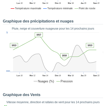
es et
Lun
10
Mer
12
Ven
14
Dim
16
Mar
18
Jeu
20
Sam
22
éder
Température maximale
Température minimale
Point de rosée
tement
licité
Graphique des précipitations et nuages
rique
alisée,
Pluie, neige et couverture nuageuse pour les 14 prochains jours
ACCEPTER
1
sur des
5
ET
1017
ations
CONTINUER
es par le
1013
1013
 cookies
 de
PARAMÈTRES
5
logies
1010
es, nous
et de
r notre
mm
 afin de
Lun
10
Mer
12
Ven
14
Dim
16
Mar
18
Jeu
20
Sam
22
r à vous
Nuages (%)
Pression
oser
ment des
 de très
Graphique des Vents
ualité.
Vitesse moyenne, direction et rafales de vent pour les 14 prochains jours
uant sur