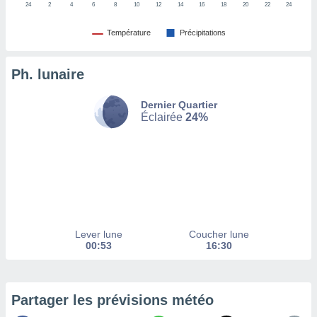
24
2
4
6
8
10
12
14
16
18
20
22
24
tez pas
Température
Précipitations
ation de
, vous
z à
Ph. lunaire
à notre
.com.
Dernier Quartier
Éclairée
24%
 cas,
us
ns que
s
ires
urer la
on sur le
 seront
Lever lune
Coucher lune
, et que
00:53
16:30
ies ne
as
pour
 le
Partager les prévisions météo
ement