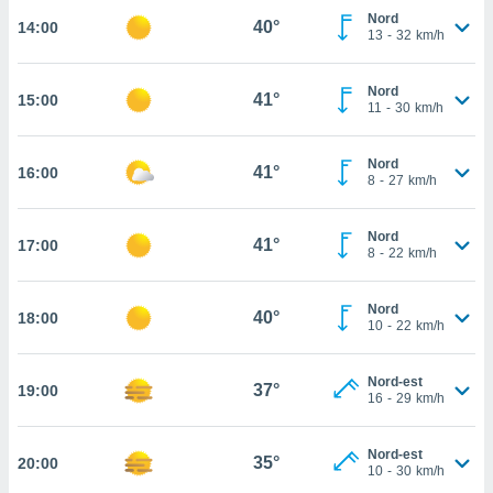
Nord
40°
14:00
cité
13
-
32
km/h
ue
lisée,
ACCEPTER
ur des
Nord
41°
15:00
ET
11
-
30
km/h
ions
CONTINUER
es par le
 cookies
Nord
41°
16:00
PARAMÈTRES
8
-
27
km/h
gies
es, nous
de
Nord
41°
17:00
8
-
22
km/h
 notre
afin de
r à vous
Nord
40°
18:00
r
10
-
22
km/h
ment des
 de très
Nord-est
alité.
37°
19:00
16
-
29
km/h
ant sur
n «
Nord-est
 et
35°
20:00
10
-
30
km/h
r »,