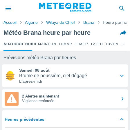
e
ntialité
Accueil
Algérie
Wilaya de Chlef
Brana
Heure par heu
enu de
o.com
Météo Brana heure par heure
o.com) a
aré par
AUJOURD´HUI
DEMAIN
LUN. 10
MAR. 11
MER. 12
JEU. 13
VEN. 14
S
onnels
arantir
Prévisions météo Brana par heures
té des
ions
Samedi 08 août
. Vous
Brume de poussière, ciel dégagé
accéder
L'après-midi
e en
 les
2 Alertes maintenant
Vigilance renforcée
s :
r les
s et
Heures précédentes
r
tement