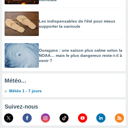
enaires
s des
 des
Les indispensables de l'été pour mieux
nts
supporter la canicule
 ou des
gies
es pour
 accéder
r des
Ouragans : une saison plus calme selon la
NOAA… mais le plus dangereux reste-t-il à
venir ?
lles
ue votre
r ce site
Météo...
 IP et
ifiants
Météo 1 - 7 jours
es.
eurs
Suivez-nous
traiter
nées
lles sur
d'un