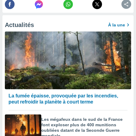
afficher
licité ou
enu
lisé,
e vous
Actualités
À la une
r de la
 non
lisée.
uvez
ation des
et
à notre
 par le
 cette
La fumée épaisse, provoquée par les incendies,
ion en
peut refroidir la planète à court terme
sur le
«
».
Les mégafeux dans le sud de la France
font exploser plus de 400 munitions
tre
oubliées datant de la Seconde Guerre
ement,
mondiale