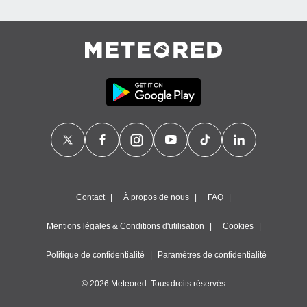
égitime,
vous
vous
 Pour ce
ous
etirer
ement
 opposer
ement
nées à
ment en
 sur «
res
» ou
e
Contact
À propos de nous
FAQ
que de
kies
Mentions légales & Conditions d'utilisation
Cookies
ite web.
Politique de confidentialité
Paramètres de confidentialité
t nos
ires
ons le
© 2026 Meteored. Tous droits réservés
ent des