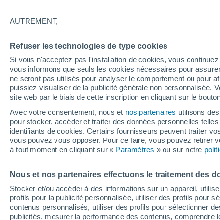
Graphique météo heure par heure
AUTREMENT,
SYMBOLE
TEMPÉRATURE
Refuser les technologies de type cookies
00
03
06
09
12
15
18
21
00
03
06
09
Si vous n'acceptez pas l'installation de cookies, vous continu
vous informons que seuls les cookies nécessaires pour assurer la
ne seront pas utilisés pour analyser le comportement ou pour af
puissiez visualiser de la publicité générale non personnalisée. V
site web par le biais de cette inscription en cliquant sur le bouto
Avec votre consentement, nous et
nos partenaires
utilisons des
pour stocker, accéder et traiter des données personnelles telles 
29°
identifiants de cookies. Certains fournisseurs peuvent traiter vo
29°
28°
28°
vous pouvez vous opposer. Pour ce faire, vous pouvez retirer
26°
à tout moment en cliquant sur «
Paramètres
» ou sur notre
poli
26°
25°
25°
25°
25°
24°
Nous et nos partenaires effectuons le traitement des d
Stocker et/ou accéder à des informations sur un appareil, utilise
profils pour la publicité personnalisée, utiliser des profils pour 
contenus personnalisés, utiliser des profils pour sélectionner
publicités, mesurer la performance des contenus, comprendre le