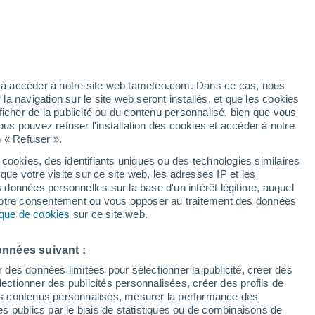
 pour Beni Haoua
VENT
PRÉCIPITATIONS
12
15
18
21
00
03
06
09
12
15
18
21
00
ez à accéder à notre site web tameteo.com. Dans ce cas, nous
 navigation sur le site web seront installés, et que les cookies
ficher de la publicité ou du contenu personnalisé, bien que vous
ous pouvez refuser l'installation des cookies et accéder à notre
n « Refuser ».
 cookies, des identifiants uniques ou des technologies similaires
32°
que votre visite sur ce site web, les adresses IP et les
31°
31°
31°
31°
30°
s données personnelles sur la base d'un intérêt légitime, auquel
28°
28°
 votre consentement ou vous opposer au traitement des données
27°
27°
27°
26°
tique de cookies
sur ce site web.
26°
onnées suivant :
r des données limitées pour sélectionner la publicité, créer des
sélectionner des publicités personnalisées, créer des profils de
 des contenus personnalisés, mesurer la performance des
s publics par le biais de statistiques ou de combinaisons de