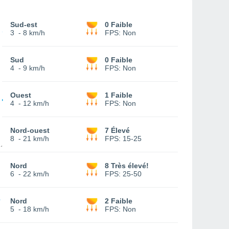
Sud-est
0 Faible
3
-
8 km/h
FPS:
Non
Sud
0 Faible
4
-
9 km/h
FPS:
Non
Ouest
1 Faible
4
-
12 km/h
FPS:
Non
Nord-ouest
7 Élevé
8
-
21 km/h
FPS:
15-25
Nord
8 Très élevé!
6
-
22 km/h
FPS:
25-50
Nord
2 Faible
5
-
18 km/h
FPS:
Non