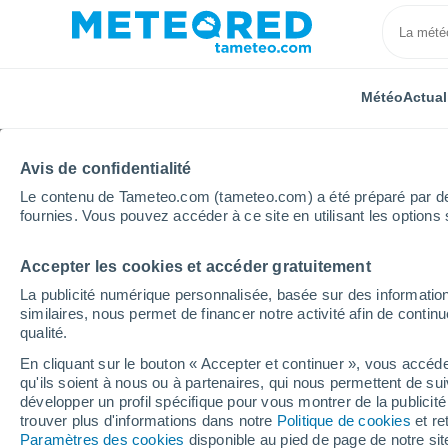
Météo
Actual
Avis de confidentialité
Le contenu de Tameteo.com (tameteo.com) a été préparé par des 
fournies. Vous pouvez accéder à ce site en utilisant les options 
Accepter les cookies et accéder gratuitement
Accueil
Algérie
Wilaya de Chlef
Beni Haoua
La publicité numérique personnalisée, basée sur des information
similaires, nous permet de financer notre activité afin de conti
Météo Beni Haoua heu
qualité.
En cliquant sur le bouton « Accepter et continuer », vous accéde
qu'ils soient à nous ou à partenaires, qui nous permettent de sui
Météo 1 - 7 jours
Heure par heure
développer un profil spécifique pour vous montrer de la publicit
trouver plus d'informations dans notre
Politique de cookies
et re
Paramètres des cookies
disponible au pied de page de notre si