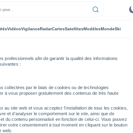
ités
Vidéos
Vigilance
Radar
Cartes
Satellites
Modèles
Monde
Ski
professionnels afin de garantir la qualité des informations
suivantes :
Heure par heure
s collectées par le biais de cookies ou de technologies
nuer à vous proposer gratuitement des contenus de très haute
re par heure
z au site web et vous acceptez l'installation de tous les cookies,
vre et d'analyser le comportement sur le site, ainsi que de
é et du contenu personnalisé en fonction de celui-ci. Vous pouvez
tirer votre consentement à tout moment en cliquant sur le bouton
te web.