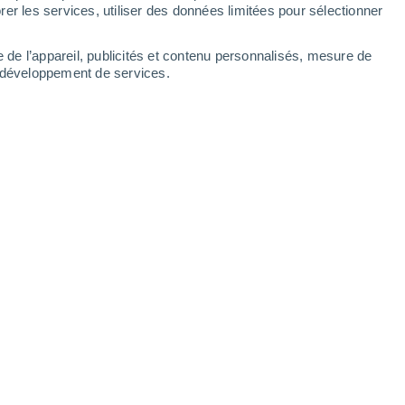
Dimanche
9
er les services, utiliser des données limitées pour sélectionner
e de l’appareil, publicités et contenu personnalisés, mesure de
t développement de services.
eures
S
25°
Ciel dégagé
02:00
3
T. ressentie
24°
Es
24°
Ciel dégagé
05:00
2
T. ressentie
25°
O
26°
Ensoleillé
08:00
1
T. ressentie
29°
N
29°
Ensoleillé
11:00
8
T. ressentie
34°
N