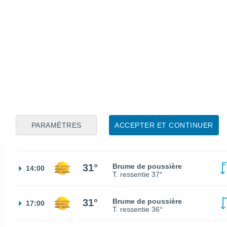
27°
Ciel dégagé
02:00
T. ressentie
28°
26°
Ciel dégagé
05:00
T. ressentie
27°
28°
Ensoleillé
08:00
T. ressentie
30°
PARAMÈTRES
ACCEPTER ET CONTINUER
30°
Brume de poussière
11:00
T. ressentie
36°
31°
Brume de poussière
14:00
T. ressentie
37°
31°
Brume de poussière
17:00
T. ressentie
36°