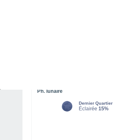
DIMANCHE 09 AOÛT
Toute la journée
Brume de poussière, ciel dégagé
Lever du soleil à
06h06
Coucher du soleil à
19h51
Première lueur à
05:38
Dernière lueur à
20:19
Ph. lunaire
Dernier Quartier
Éclairée
15%