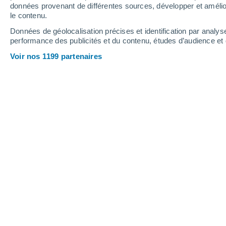
Vendredi
7
Samedi
8
données provenant de différentes sources, développer et amélior
le contenu.
Données de géolocalisation précises et identification par analys
performance des publicités et du contenu, études d’audience e
Prévisions météo Beni Haoua par h
Voir nos 1199 partenaires
VENDREDI 07 AOÛT
Toute la journée
Ensoleillé
Lever du soleil à
06h04
Coucher du soleil à
19h53
Première lueur à
05:36
Dernière lueur à
20:21
Ph. lunaire