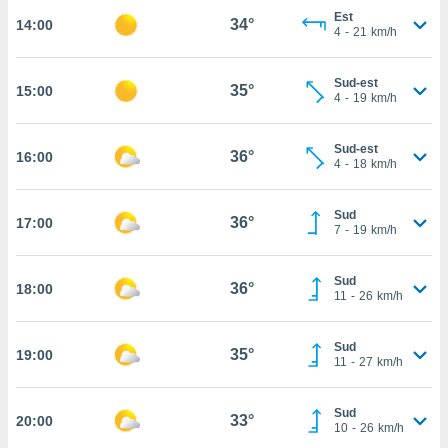
Est
34°
14:00
cité
4
-
21
km/h
ue
lisée,
ACCEPTER
ur des
Sud-est
35°
15:00
ET
4
-
19
km/h
ions
CONTINUER
es par le
 cookies
Sud-est
36°
16:00
PARAMÈTRES
4
-
18
km/h
gies
es, nous
de
Sud
36°
17:00
7
-
19
km/h
 notre
afin de
r à vous
Sud
36°
18:00
r
11
-
26
km/h
ment des
 de très
Sud
alité.
35°
19:00
11
-
27
km/h
ant sur
n «
Sud
 et
33°
20:00
10
-
26
km/h
r »,