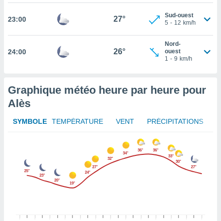
rouver
Sud-ouest
27°
23:00
5
-
12
km/h
ations
re
Nord-
que de
26°
24:00
ouest
kies
1
-
9
km/h
r votre
ement à
ment en
Graphique météo heure par heure pour
sur le
Alès
res des
kies
SYMBOLE
TEMPÉRATURE
VENT
PRÉCIPITATIONS
le au
page de
te web.
36°
36°
34°
33°
32°
30°
MENT,
27°
27°
25°
24°
23°
20°
19°
 les
logies
e
s