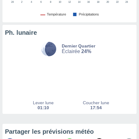
24
2
4
6
8
10
12
14
16
18
20
22
24
tez pas
Température
Précipitations
ation de
, vous
z à
Ph. lunaire
à notre
.com.
Dernier Quartier
Éclairée
24%
 cas,
us
ns que
s
ires
urer la
on sur le
 seront
Lever lune
Coucher lune
, et que
01:10
17:54
ies ne
as
pour
 le
Partager les prévisions météo
ement