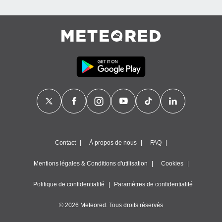
égitime,
vous
vous
 Pour ce
ous
etirer
ement
 opposer
ement
nées à
ment en
 sur «
res
» ou
e
Contact
À propos de nous
FAQ
que de
kies
Mentions légales & Conditions d'utilisation
Cookies
ite web.
Politique de confidentialité
Paramètres de confidentialité
t nos
ires
ons le
© 2026 Meteored. Tous droits réservés
ent des