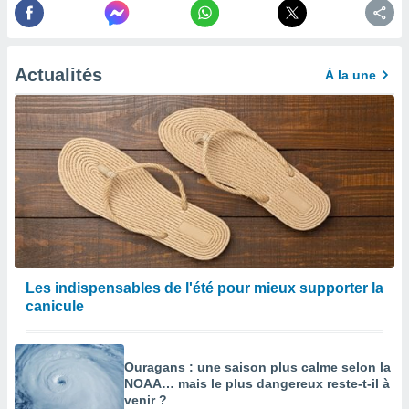
afficher
licité ou
enu
lisé,
e vous
Actualités
À la une
r de la
 non
lisée.
uvez
ation des
et
à notre
 par le
 cette
Les indispensables de l'été pour mieux supporter la
ion en
canicule
sur le
«
».
Ouragans : une saison plus calme selon la
tre
NOAA… mais le plus dangereux reste-t-il à
ement,
venir ?