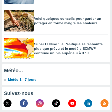
enaires
s des
 des
Voici quelques conseils pour garder un
nts
potager en forme malgré les chaleurs
 ou des
gies
es pour
 accéder
r des
Super El Niño : le Pacifique se réchauffe
plus que prévu et le modèle ECMWF
confirme un pic supérieur à 3 °C
lles
ue votre
r ce site
Météo...
 IP et
ifiants
Météo 1 - 7 jours
es.
eurs
Suivez-nous
traiter
nées
lles sur
d'un