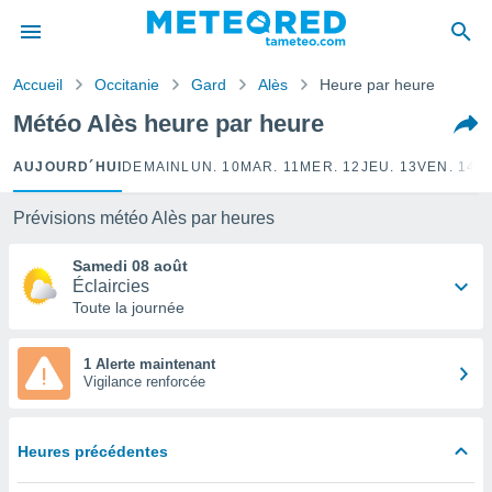
e
ntialité
Accueil
Occitanie
Gard
Alès
Heure par heure
enu de
o.com
Météo Alès heure par heure
o.com) a
aré par
AUJOURD´HUI
DEMAIN
LUN. 10
MAR. 11
MER. 12
JEU. 13
VEN. 14
S
onnels
arantir
Prévisions météo Alès par heures
té des
ions
Samedi 08 août
. Vous
Éclaircies
accéder
Toute la journée
e en
 les
1 Alerte maintenant
Vigilance renforcée
s :
r les
s et
Heures précédentes
r
tement