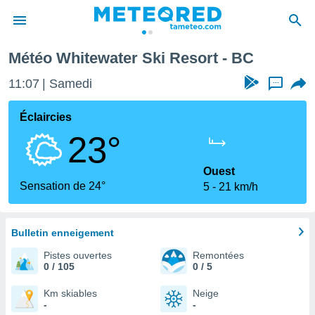
rt
Météo Whitewater Ski Resort - BC
e
ntialité
11:07
Samedi
...
enu de
o.com
Éclaircies
o.com) a
23°
aré par
onnels
Ouest
arantir
Sensation de 24°
5
21 km/h
té des
ions
. Vous
accéder
Bulletin enneigement
e en
Pistes ouvertes
Remontées
 les
0 / 105
0 / 5
s :
Km skiables
Neige
-
-
r les