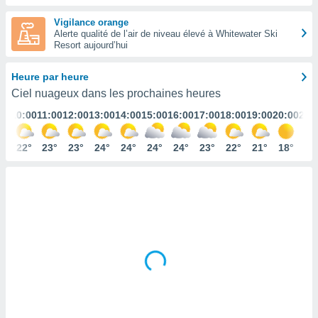
s et
Vigilance orange
r
Alerte qualité de l’air de niveau élevé à Whitewater Ski
tement
Resort aujourd’hui
cité
ue
Heure par heure
lisée,
ACCEPTER
Ciel nuageux dans les prochaines heures
ur des
ET
ions
:00
10:00
11:00
12:00
13:00
14:00
15:00
16:00
17:00
18:00
19:00
20:00
21:
CONTINUER
es par le
 cookies
1°
22°
23°
23°
24°
24°
24°
24°
23°
22°
21°
18°
17
PARAMÈTRES
gies
es, nous
de
 notre
afin de
r à vous
r
ment des
 de très
alité.
ant sur