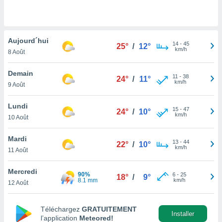
n «
 et
r »,
cédez au
Aujourd´hui
 et vous
14
-
45
25°
/
12°
km/h
z
8 Août
ation de
Demain
11
-
38
24°
/
11°
qu'ils
km/h
9 Août
 nous ou
aires,
Lundi
15
-
47
24°
/
10°
km/h
nt de
10 Août
t
er le
Mardi
13
-
44
22°
/
10°
ement
km/h
11 Août
te, ainsi
Mercredi
per un
90%
6
-
25
18°
/
9°
8.1 mm
km/h
écifique
12 Août
us
de la
Téléchargez
GRATUITEMENT
 et du
Installer
l’application
Meteored!