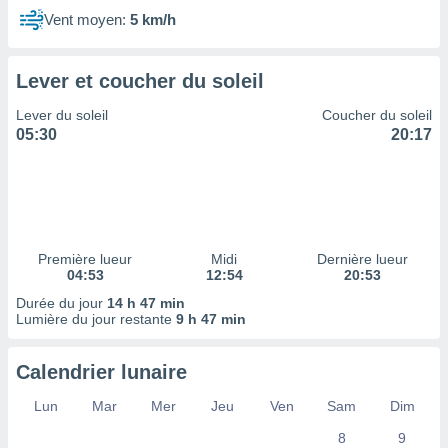
ires
Vent moyen:
5 km/h
ons le
ent des
es
 :
Lever et coucher du soleil
et/ou
Lever du soleil
Coucher du soleil
 à des
05:30
20:17
ions sur
eil,
des
limitées
nner la
, créer
Première lueur
Midi
Dernière lueur
04:53
12:54
20:53
ils pour
ité
Durée du jour
14 h 47 min
lisée,
Lumière du jour restante
9 h 47 min
des
our
Calendrier lunaire
nner des
és
Lun
Mar
Mer
Jeu
Ven
Sam
Dim
lisées,
s profils
8
9
enus