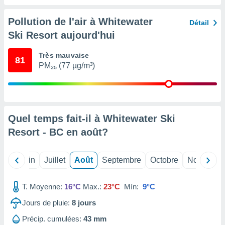
nées
lles sur
Pollution de l'air à Whitewater
Détail
d'un
Ski Resort aujourd'hui
égitime,
vous
vous
Très mauvaise
81
 Pour ce
PM₂₅ (77 µg/m³)
ous
etirer
ement
 opposer
Quel temps fait-il à Whitewater Ski
ement
nées à
Resort - BC en
août
?
ment en
 sur «
res
» ou
Mai
Juin
Juillet
Août
Septembre
Octobre
Novembre
e
que de
T. Moyenne:
16°C
Max.:
23°C
Mín:
9°C
kies
ite web.
Jours de pluie:
8
jours
t nos
Précip. cumulées:
43 mm