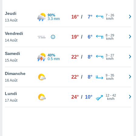
lisé en
 de
Jeudi
90%
7
-
26
. Vous
16°
/
7°
3.3 mm
km/h
13 Août
rouver
Vendredi
ations
8
-
29
19°
/
6°
km/h
re
14 Août
que de
kies
Samedi
40%
3
-
27
r votre
22°
/
8°
0.5 mm
km/h
15 Août
ement à
ment en
Dimanche
sur le
9
-
35
22°
/
8°
km/h
16 Août
res des
kies
Lundi
12
-
42
24°
/
10°
le au
km/h
17 Août
page de
te web.
MENT,
 les