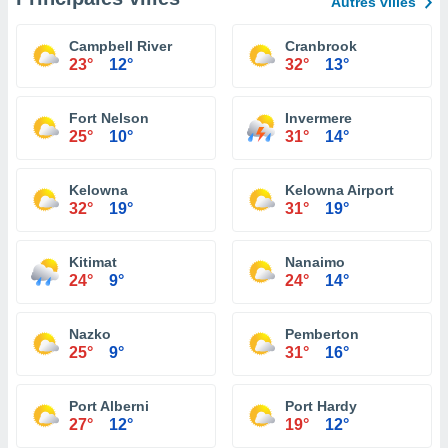
Autres villes
Campbell River
Cranbrook
23°
12°
32°
13°
Fort Nelson
Invermere
25°
10°
31°
14°
Kelowna
Kelowna Airport
32°
19°
31°
19°
Kitimat
Nanaimo
24°
9°
24°
14°
Nazko
Pemberton
25°
9°
31°
16°
Port Alberni
Port Hardy
27°
12°
19°
12°