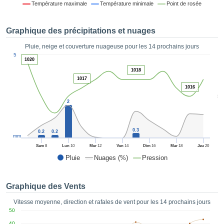
Température maximale
Température minimale
Point de rosée
es et
éder
tement
Graphique des précipitations et nuages
licité
Pluie, neige et couverture nuageuse pour les 14 prochains jours
rique
1
5
alisée,
1020
ACCEPTER
sur des
1018
ET
ations
1017
CONTINUER
es par le
1016
5
 cookies
2
 de
PARAMÈTRES
logies
es, nous
0.3
0.2
0.2
et de
mm
r notre
Sam
8
Lun
10
Mer
12
Ven
14
Dim
16
Mar
18
Jeu
20
 afin de
Pluie
Nuages (%)
Pression
r à vous
oser
ment des
Graphique des Vents
 de très
ualité.
Vitesse moyenne, direction et rafales de vent pour les 14 prochains jours
50
uant sur
40