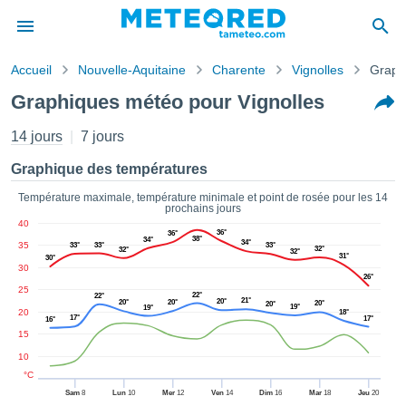
Accueil
Nouvelle-Aquitaine
Charente
Vignolles
Graph
s de
Graphiques météo pour Vignolles
ntialité
tenu de
14 jours
7 jours
eo.com
o.com) a
Graphique des températures
paré par
es
Température maximale, température minimale et point de rosée pour les 14
prochains jours
ionnels
40
garantir
36°
36°
38°
34°
34°
35
ité des
33°
33°
33°
32°
32°
32°
31°
30°
ations
30
26°
s. Vous
25
22°
22°
accéder
21°
20°
20°
20°
20°
20°
19°
19°
20
18°
ite en
17°
17°
16°
ant les
15
ions
10
ntes :
°C
Sam
8
Lun
10
Mer
12
Ven
14
Dim
16
Mar
18
Jeu
20
er les