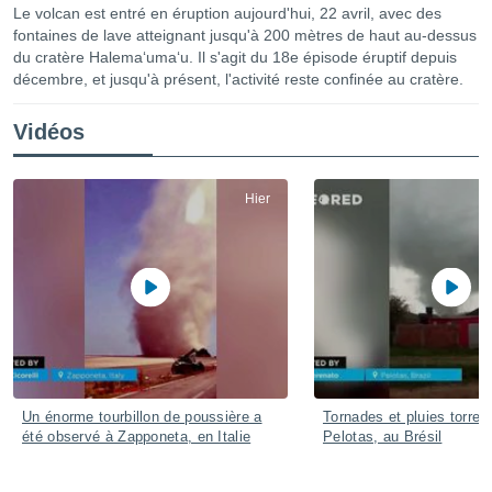
Le volcan est entré en éruption aujourd'hui, 22 avril, avec des
s et
fontaines de lave atteignant jusqu'à 200 mètres de haut au-dessus
r
du cratère Halemaʻumaʻu. Il s'agit du 18e épisode éruptif depuis
tement
décembre, et jusqu'à présent, l'activité reste confinée au cratère.
cité
ue
Vidéos
lisée,
ACCEPTER
ur des
ET
ions
CONTINUER
es par le
Hier
 cookies
PARAMÈTRES
gies
es, nous
de
 notre
afin de
r à vous
r
ment des
Un énorme tourbillon de poussière a
Tornades et pluies torrent
 de très
été observé à Zapponeta, en Italie
Pelotas, au Brésil
alité.
ant sur