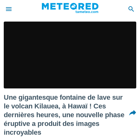
e
ntialité
enu de
o.com
o.com) a
aré par
onnels
arantir
té des
ions
Une gigantesque fontaine de lave sur
. Vous
accéder
le volcan Kilauea, à Hawaï ! Ces
e en
dernières heures, une nouvelle phase
 les
éruptive a produit des images
s :
incroyables
r les