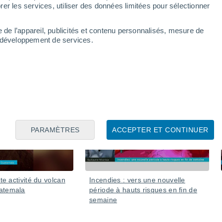
issantes dans la région
er les services, utiliser des données limitées pour sélectionner
air polaire amenant des températures proches de 0 °C et
e de l’appareil, publicités et contenu personnalisés, mesure de
ige. Bien qu'il fasse froid en hiver, il est très rare de voir
t développement de services.
de la mer.
Hier
Hier
PARAMÈTRES
ACCEPTER ET CONTINUER
rte activité du volcan
Incendies : vers une nouvelle
atemala
période à hauts risques en fin de
semaine