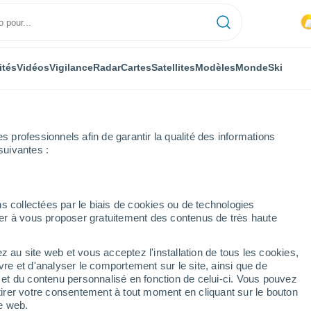
ités
Vidéos
Vigilance
Radar
Cartes
Satellites
Modèles
Monde
Ski
professionnels afin de garantir la qualité des informations
suivantes :
uvre la plage de Miramar, en Argentine, d'un blanc immaculé ! La pér
s collectées par le biais de cookies ou de technologies
nuer à vous proposer gratuitement des contenus de très haute
z au site web et vous acceptez l'installation de tous les cookies,
vre et d'analyser le comportement sur le site, ainsi que de
é et du contenu personnalisé en fonction de celui-ci. Vous pouvez
tirer votre consentement à tout moment en cliquant sur le bouton
te web.