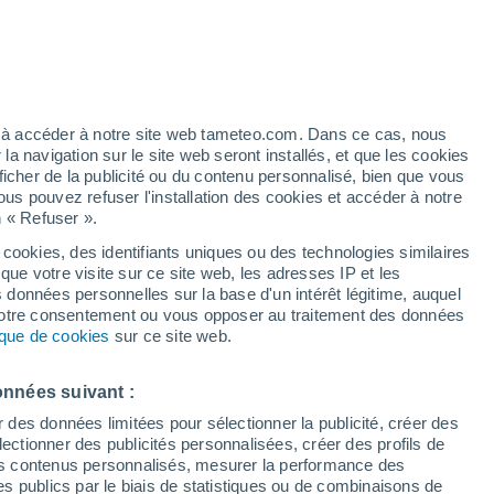
ez à accéder à notre site web tameteo.com. Dans ce cas, nous
 navigation sur le site web seront installés, et que les cookies
ficher de la publicité ou du contenu personnalisé, bien que vous
ous pouvez refuser l'installation des cookies et accéder à notre
n « Refuser ».
 cookies, des identifiants uniques ou des technologies similaires
que votre visite sur ce site web, les adresses IP et les
s données personnelles sur la base d'un intérêt légitime, auquel
 votre consentement ou vous opposer au traitement des données
tique de cookies
sur ce site web.
renante recouvre la
onnées suivant :
entine, d'un blanc
r des données limitées pour sélectionner la publicité, créer des
sélectionner des publicités personnalisées, créer des profils de
de basses températures
 des contenus personnalisés, mesurer la performance des
s publics par le biais de statistiques ou de combinaisons de