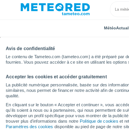
Météo
Actual
Avis de confidentialité
Le contenu de Tameteo.com (tameteo.com) a été préparé par des 
fournies. Vous pouvez accéder à ce site en utilisant les options 
Accepter les cookies et accéder gratuitement
Accueil
Vidéos
Une chute de neige surprenante reco
La publicité numérique personnalisée, basée sur des information
similaires, nous permet de financer notre activité afin de conti
qualité.
En cliquant sur le bouton « Accepter et continuer », vous accéde
qu'ils soient à nous ou à partenaires, qui nous permettent de sui
développer un profil spécifique pour vous montrer de la publicit
trouver plus d'informations dans notre
Politique de cookies
et re
Paramètres des cookies
disponible au pied de page de notre si