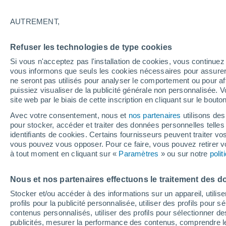
AUTREMENT,
Refuser les technologies de type cookies
Si vous n'acceptez pas l'installation de cookies, vous continu
vous informons que seuls les cookies nécessaires pour assurer la
ne seront pas utilisés pour analyser le comportement ou pour af
puissiez visualiser de la publicité générale non personnalisée. V
site web par le biais de cette inscription en cliquant sur le bouto
Avec votre consentement, nous et
nos partenaires
utilisons des
pour stocker, accéder et traiter des données personnelles telles 
identifiants de cookies. Certains fournisseurs peuvent traiter vo
vous pouvez vous opposer. Pour ce faire, vous pouvez retirer
à tout moment en cliquant sur «
Paramètres
» ou sur notre
poli
Une chute de neige surp
Nous et nos partenaires effectuons le traitement des d
plage de Miramar, en Arg
Stocker et/ou accéder à des informations sur un appareil, utilise
profils pour la publicité personnalisée, utiliser des profils pour 
immaculé ! La période 
contenus personnalisés, utiliser des profils pour sélectionner
publicités, mesurer la performance des contenus, comprendre le