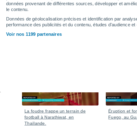
produit des images sais
données provenant de différentes sources, développer et amélior
le contenu.
Ce phénomène a été provoqué par une forte masse d'
Données de géolocalisation précises et identification par analys
une humidité suffisante pour provoquer des chutes de ne
performance des publicités et du contenu, études d’audience e
de la neige sur les plages grâce à l'effet modérateur 
Voir nos 1199 partenaires
Vidéos
Il y a 2 heures
La foudre frappe un terrain de
Éruption et fo
football à Narathiwat, en
Fuego, au Gu
Thaïlande.