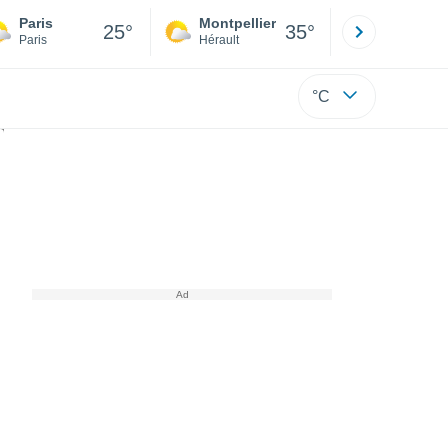
Paris
Montpellier
Besançon
25°
35°
Paris
Hérault
Doubs
°C
iode de basses températures produit des images saisissantes dans la 