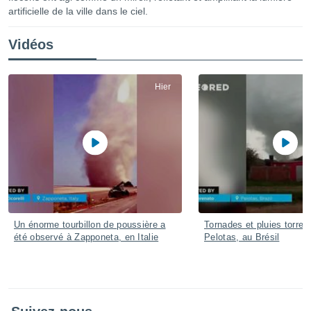
artificielle de la ville dans le ciel.
s et
r
tement
Vidéos
cité
ue
lisée,
Hier
ACCEPTER
ur des
ET
ions
CONTINUER
es par le
 cookies
PARAMÈTRES
gies
es, nous
de
 notre
afin de
Un énorme tourbillon de poussière a
Tornades et pluies torrent
r à vous
été observé à Zapponeta, en Italie
Pelotas, au Brésil
r
ment des
 de très
alité.
ant sur