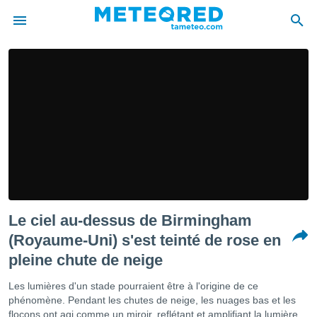
e
ntialité
enu de
o.com
o.com) a
aré par
onnels
arantir
té des
ions
Le ciel au-dessus de Birmingham
. Vous
accéder
(Royaume-Uni) s'est teinté de rose en
e en
pleine chute de neige
 les
Les lumières d'un stade pourraient être à l'origine de ce
s :
phénomène. Pendant les chutes de neige, les nuages bas et les
flocons ont agi comme un miroir, reflétant et amplifiant la lumière
r les