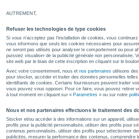
AUTREMENT,
Refuser les technologies de type cookies
Si vous n'acceptez pas l'installation de cookies, vous continu
vous informons que seuls les cookies nécessaires pour assurer la
ne seront pas utilisés pour analyser le comportement ou pour af
puissiez visualiser de la publicité générale non personnalisée. V
site web par le biais de cette inscription en cliquant sur le bouto
Avec votre consentement, nous et
nos partenaires
utilisons des
pour stocker, accéder et traiter des données personnelles telles 
identifiants de cookies. Certains fournisseurs peuvent traiter vo
vous pouvez vous opposer. Pour ce faire, vous pouvez retirer
à tout moment en cliquant sur «
Paramètres
» ou sur notre
poli
Glissement de terrain m
Nous et nos partenaires effectuons le traitement des d
Stocker et/ou accéder à des informations sur un appareil, utilise
Ce phénomène est généralement déclenché par des plui
profils pour la publicité personnalisée, utiliser des profils pour 
augmentant la pression interstitielle et réduisant con
contenus personnalisés, utiliser des profils pour sélectionner
sol.
publicités, mesurer la performance des contenus, comprendre le