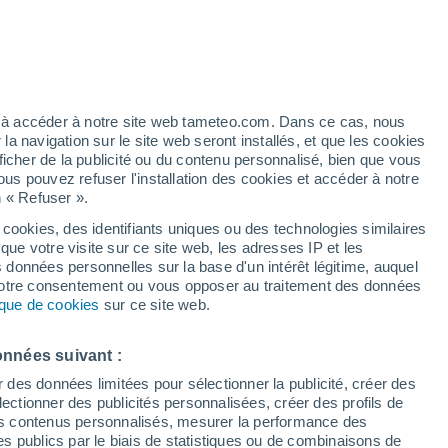
ez à accéder à notre site web tameteo.com. Dans ce cas, nous
 navigation sur le site web seront installés, et que les cookies
ficher de la publicité ou du contenu personnalisé, bien que vous
ous pouvez refuser l'installation des cookies et accéder à notre
n « Refuser ».
 cookies, des identifiants uniques ou des technologies similaires
que votre visite sur ce site web, les adresses IP et les
s données personnelles sur la base d'un intérêt légitime, auquel
 votre consentement ou vous opposer au traitement des données
tique de cookies
sur ce site web.
assif à Wayanad, en Inde
onnées suivant :
r des données limitées pour sélectionner la publicité, créer des
es torrentielles continues qui saturent le sol,
sélectionner des publicités personnalisées, créer des profils de
sidérablement le frottement interne ainsi que la cohésion du
 des contenus personnalisés, mesurer la performance des
s publics par le biais de statistiques ou de combinaisons de