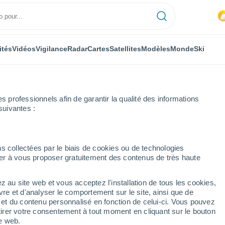
ités
Vidéos
Vigilance
Radar
Cartes
Satellites
Modèles
Monde
Ski
professionnels afin de garantir la qualité des informations
suivantes :
anad, en Inde
s collectées par le biais de cookies ou de technologies
nuer à vous proposer gratuitement des contenus de très haute
z au site web et vous acceptez l'installation de tous les cookies,
vre et d'analyser le comportement sur le site, ainsi que de
é et du contenu personnalisé en fonction de celui-ci. Vous pouvez
tirer votre consentement à tout moment en cliquant sur le bouton
te web.