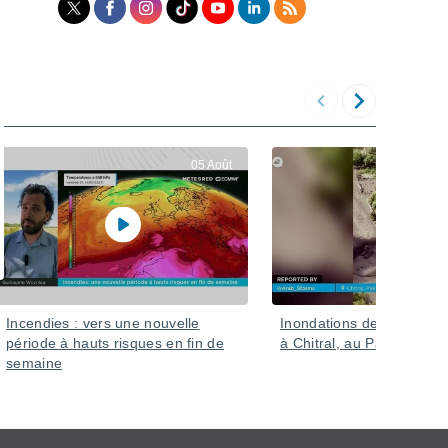
05 Août
Incendies : vers une nouvelle
Inondations de boue déva
période à hauts risques en fin de
à Chitral, au Pakistan
semaine