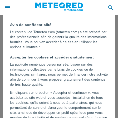
Avis de confidentialité
Le contenu de Tameteo.com (tameteo.com) a été préparé par
des professionnels afin de garantir la qualité des informations
fournies. Vous pouvez accéder à ce site en utilisant les
options suivantes :
Accepter les cookies et accéder gratuitement
La publicité numérique personnalisée, basée sur des
informations collectées par le biais de cookies ou de
technologies similaires, nous permet de financer notre activité
afin de continuer à vous proposer gratuitement des contenus
Effroyable glissement de terrain
de très haute qualité.
massif à Pasia Laweh, Indonésie
En cliquant sur le bouton « Accepter et continuer », vous
accédez au site web et vous acceptez l'installation de tous
Le phénomène a laissé des images impressionnantes, notamment
les cookies, qu'ils soient à nous ou à partenaires, qui nous
la chute de dizaines d'arbres sur son passage vers la vallée. Les
permettent de suivre et d'analyser le comportement sur le
autorités ont évacué la zone.
site, ainsi que de développer un profil spécifique pour vous
montrer de la publicité et du contenu personnalisé en fonction