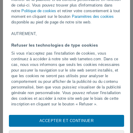
Vidéos
de celui-ci. Vous pouvez trouver plus d'informations dans
notre
Politique de cookies
et retirer votre consentement à tout
moment en cliquant sur le bouton
Paramètres des cookies
disponible au pied de page de notre site web.
Hier
AUTREMENT,
Refuser les technologies de type cookies
Si vous n'acceptez pas l'installation de cookies, vous
continuez à accéder à notre site web tameteo.com. Dans ce
cas, nous vous informons que seuls les cookies nécessaires
pour assurer la navigation sur le site web seront installés, et
que les cookies ne seront pas utilisés pour analyser le
comportement ou pour afficher de la publicité ou du contenu
Tornades et pluies torrentielles à
La foudre frappe un terrai
Pelotas, au Brésil
personnalisé, bien que vous puissiez visualiser de la publicité
à Narathiwat, en Thaïlan
générale non personnalisée. Vous pouvez refuser l'installation
des cookies et accéder à notre site web par le biais de cette
inscription en cliquant sur le bouton « Refuser ».
Avec votre consentement, nous et
nos partenaires
utilisons
Suivez-nous
des cookies, des identifiants uniques ou des technologies
ACCEPTER ET CONTINUER
similaires pour stocker, accéder et traiter des données
personnelles telles que votre visite sur ce site web, les