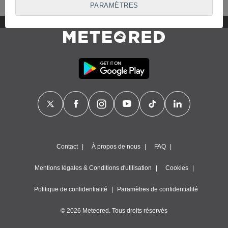
adresses IP et les identifiants de cookies. Certains
PARAMÈTRES
fournisseurs peuvent traiter vos données personnelles sur la
base d'un intérêt légitime, auquel vous pouvez vous opposer.
Pour ce faire, vous pouvez retirer votre consentement ou
vous opposer au traitement des données à tout moment en
cliquant sur «
Paramètres
» ou sur notre
politique de cookies
sur ce site web.
Nous et nos partenaires effectuons le traitement des
données suivant :
Stocker et/ou accéder à des informations sur un appareil,
utiliser des données limitées pour sélectionner la publicité,
créer des profils pour la publicité personnalisée, utiliser des
profils pour sélectionner des publicités personnalisées, créer
des profils de contenus personnalisés, utiliser des profils pour
Contact
À propos de nous
FAQ
sélectionner des contenus personnalisés, mesurer la
performance des publicités, mesurer la performance des
Mentions légales & Conditions d'utilisation
Cookies
contenus, comprendre les publics par le biais de statistiques
ou de combinaisons de données provenant de différentes
Politique de confidentialité
Paramètres de confidentialité
sources, développer et améliorer les services, utiliser des
données limitées pour sélectionner le contenu.
© 2026 Meteored. Tous droits réservés
Données de géolocalisation précises et identification par