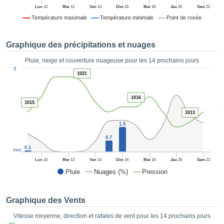
es et
Lun
10
Mer
12
Ven
14
Dim
16
Mar
18
Jeu
20
Sam
22
éder
Température maximale
Température minimale
Point de rosée
tement
licité
Graphique des précipitations et nuages
rique
alisée,
Pluie, neige et couverture nuageuse pour les 14 prochains jours
ACCEPTER
1
sur des
5
ET
1021
ations
CONTINUER
es par le
 cookies
1016
1015
 de
PARAMÈTRES
5
1013
logies
1.5
es, nous
et de
0.7
r notre
0.1
mm
 afin de
Lun
10
Mer
12
Ven
14
Dim
16
Mar
18
Jeu
20
Sam
22
r à vous
Pluie
Nuages (%)
Pression
oser
ment des
 de très
Graphique des Vents
ualité.
Vitesse moyenne, direction et rafales de vent pour les 14 prochains jours
uant sur