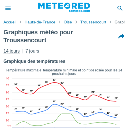
Accueil
Hauts-de-France
Oise
Troussencourt
Graphi
s de
Graphiques météo pour
ntialité
Troussencourt
tenu de
eo.com
14 jours
7 jours
o.com) a
paré par
Graphique des températures
es
ionnels
Température maximale, température minimale et point de rosée pour les 14
garantir
prochains jours
ité des
40
37°
35°
ations
35°
34°
35
33°
s. Vous
30°
29°
30
28°
28°
accéder
26°
26°
25°
24°
24°
ite en
25
22°
20°
ant les
20
18°
17°
17°
16°
16°
16°
16°
ions
14°
14°
15
13°
13°
12°
ntes :
10
°C
er les