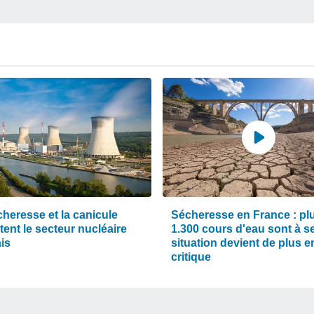
heresse et la canicule
Sécheresse en France : pl
ent le secteur nucléaire
1.300 cours d'eau sont à se
is
situation devient de plus e
critique