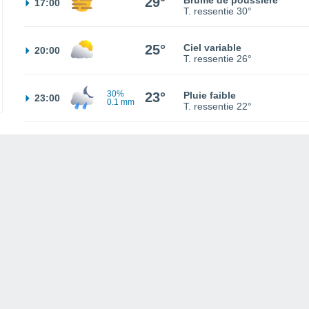
29°
Brume de poussière
17:00
T. ressentie
30°
25°
Ciel variable
20:00
T. ressentie
26°
30%
23°
Pluie faible
23:00
0.1 mm
T. ressentie
22°