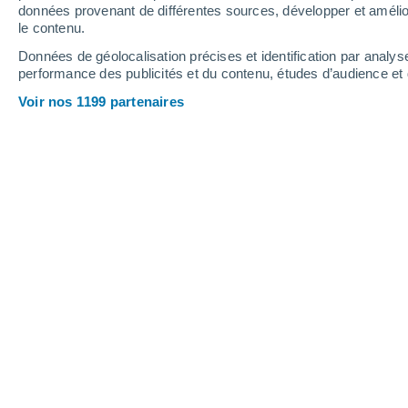
Vendredi
7
Samedi
8
données provenant de différentes sources, développer et amélior
le contenu.
Données de géolocalisation précises et identification par analys
performance des publicités et du contenu, études d’audience e
Prévisions météo Tosse par heures
Voir nos 1199 partenaires
VENDREDI 07 AOÛT
Toute la journée
Ensoleillé
Lever du soleil à
07h00
Coucher du soleil à
21h20
Première lueur à
06:28
Dernière lueur à
21:52
Ph. lunaire