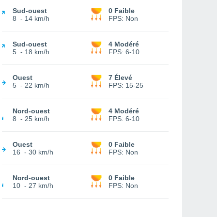
Sud-ouest
0 Faible
8
-
14 km/h
FPS:
Non
Sud-ouest
4 Modéré
5
-
18 km/h
FPS:
6-10
Ouest
7 Élevé
5
-
22 km/h
FPS:
15-25
Nord-ouest
4 Modéré
8
-
25 km/h
FPS:
6-10
Ouest
0 Faible
16
-
30 km/h
FPS:
Non
Nord-ouest
0 Faible
10
-
27 km/h
FPS:
Non