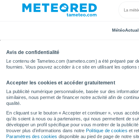
Météo
Actual
Avis de confidentialité
Le contenu de Tameteo.com (tameteo.com) a été préparé par des 
fournies. Vous pouvez accéder à ce site en utilisant les options 
Accepter les cookies et accéder gratuitement
Accueil
Nouvelle-Aquitaine
Landes
Tosse
H
La publicité numérique personnalisée, basée sur des information
similaires, nous permet de financer notre activité afin de conti
Météo Tosse heure pa
qualité.
En cliquant sur le bouton « Accepter et continuer », vous accéde
qu'ils soient à nous ou à partenaires, qui nous permettent de sui
Météo 1 - 7 jours
Heure par heure
développer un profil spécifique pour vous montrer de la publicit
trouver plus d'informations dans notre
Politique de cookies
et re
Paramètres des cookies
disponible au pied de page de notre si