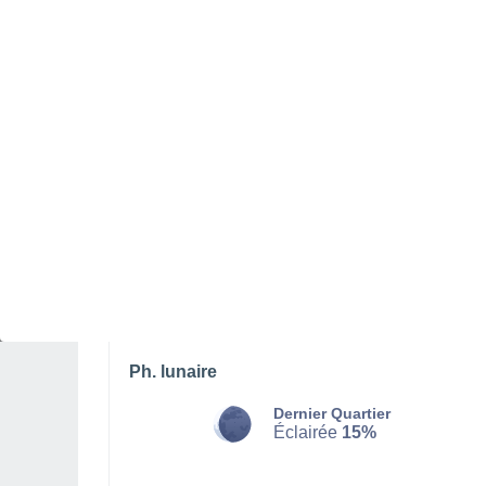
DIMANCHE 09 AOÛT
Le soir
Pluie faible, ciel variable
Lever du soleil à
07h03
Coucher du soleil à
21h17
Première lueur à
06:31
Dernière lueur à
21:49
Ph. lunaire
Dernier Quartier
Éclairée
15%