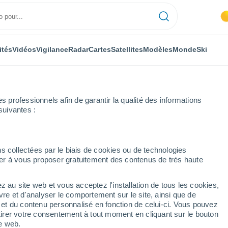
ités
Vidéos
Vigilance
Radar
Cartes
Satellites
Modèles
Monde
Ski
professionnels afin de garantir la qualité des informations
suivantes :
eure par heure
s collectées par le biais de cookies ou de technologies
nuer à vous proposer gratuitement des contenus de très haute
r heure
z au site web et vous acceptez l'installation de tous les cookies,
vre et d'analyser le comportement sur le site, ainsi que de
é et du contenu personnalisé en fonction de celui-ci. Vous pouvez
tirer votre consentement à tout moment en cliquant sur le bouton
te web.