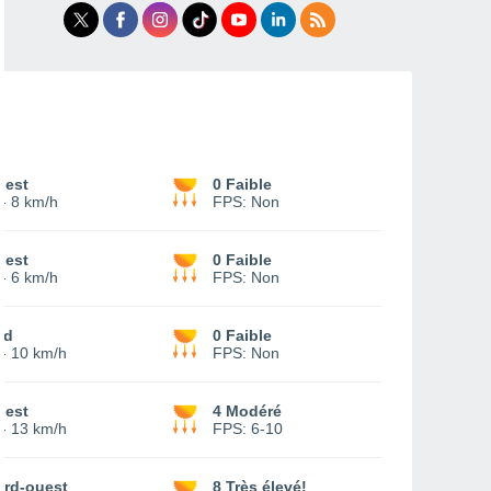
uest
0 Faible
-
8 km/h
FPS:
Non
uest
0 Faible
-
6 km/h
FPS:
Non
ud
0 Faible
-
10 km/h
FPS:
Non
uest
4 Modéré
-
13 km/h
FPS:
6-10
ord-ouest
8 Très élevé!