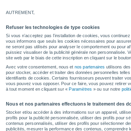
Graphique météo heure par heure
AUTREMENT,
SYMBOLE
TEMPÉRATURE
Refuser les technologies de type cookies
00
03
06
09
12
15
18
21
00
03
06
09
Si vous n'acceptez pas l'installation de cookies, vous continu
vous informons que seuls les cookies nécessaires pour assurer la
ne seront pas utilisés pour analyser le comportement ou pour af
puissiez visualiser de la publicité générale non personnalisée. V
site web par le biais de cette inscription en cliquant sur le bouto
28°
Avec votre consentement, nous et
27°
nos partenaires
utilisons des
pour stocker, accéder et traiter des données personnelles telles 
25°
identifiants de cookies. Certains fournisseurs peuvent traiter vo
24°
vous pouvez vous opposer. Pour ce faire, vous pouvez retirer
22°
22°
à tout moment en cliquant sur «
Paramètres
» ou sur notre
21°
poli
21°
19°
19°
18°
Nous et nos partenaires effectuons le traitement des d
Stocker et/ou accéder à des informations sur un appareil, utilise
profils pour la publicité personnalisée, utiliser des profils pour 
contenus personnalisés, utiliser des profils pour sélectionner
publicités, mesurer la performance des contenus, comprendre le