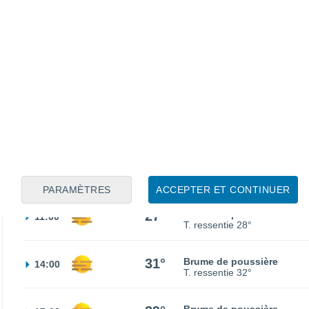
21°
Éclaircies
02:00
T. ressentie
21°
20°
Éclaircies
05:00
T. ressentie
20°
21°
Brume de poussière
08:00
T. ressentie
21°
PARAMÈTRES
ACCEPTER ET CONTINUER
27°
Brume de poussière
11:00
T. ressentie
28°
31°
Brume de poussière
14:00
T. ressentie
32°