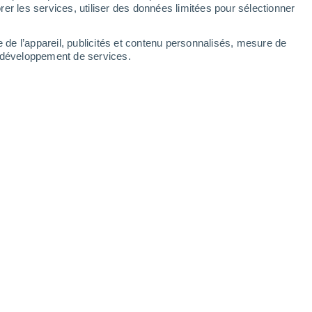
Dimanche
9
er les services, utiliser des données limitées pour sélectionner
e de l’appareil, publicités et contenu personnalisés, mesure de
t développement de services.
O
19°
Ciel dégagé
02:00
3
T. ressentie
19°
O
18°
Ciel dégagé
05:00
3
T. ressentie
18°
S
19°
Ensoleillé
08:00
6
T. ressentie
19°
O
24°
Ensoleillé
11:00
2
T. ressentie
25°
N