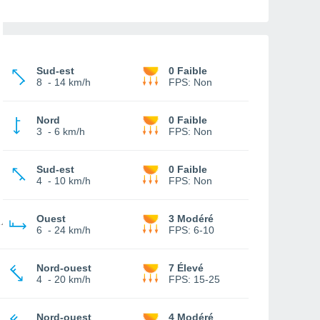
Sud-est
0 Faible
8
-
14 km/h
FPS:
Non
Nord
0 Faible
3
-
6 km/h
FPS:
Non
Sud-est
0 Faible
4
-
10 km/h
FPS:
Non
Ouest
3 Modéré
6
-
24 km/h
FPS:
6-10
Nord-ouest
7 Élevé
4
-
20 km/h
FPS:
15-25
Nord-ouest
4 Modéré