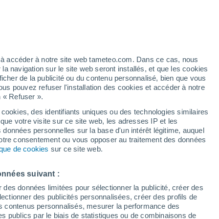
 pour Tosse
VENT
PRÉCIPITATIONS
12
15
18
21
00
03
06
09
12
15
18
21
00
ez à accéder à notre site web tameteo.com. Dans ce cas, nous
 navigation sur le site web seront installés, et que les cookies
ficher de la publicité ou du contenu personnalisé, bien que vous
ous pouvez refuser l'installation des cookies et accéder à notre
31°
31°
30°
n « Refuser ».
29°
 cookies, des identifiants uniques ou des technologies similaires
27°
27°
26°
que votre visite sur ce site web, les adresses IP et les
25°
s données personnelles sur la base d'un intérêt légitime, auquel
23°
 votre consentement ou vous opposer au traitement des données
22°
21°
tique de cookies
sur ce site web.
21°
20°
onnées suivant :
r des données limitées pour sélectionner la publicité, créer des
sélectionner des publicités personnalisées, créer des profils de
 des contenus personnalisés, mesurer la performance des
0.3
0.2
s publics par le biais de statistiques ou de combinaisons de