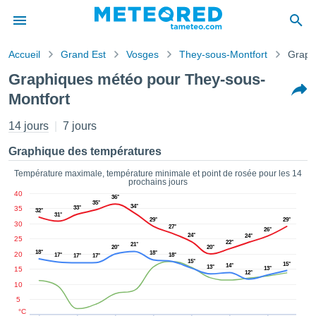
Accueil
Grand Est
Vosges
They-sous-Montfort
Graph
s de
Graphiques météo pour They-sous-
ntialité
Montfort
tenu de
eo.com
14 jours
7 jours
o.com) a
paré par
Graphique des températures
es
ionnels
Température maximale, température minimale et point de rosée pour les 14
garantir
prochains jours
ité des
40
36°
35°
ations
34°
35
33°
32°
31°
s. Vous
29°
29°
30
27°
26°
accéder
24°
24°
25
22°
ite en
21°
20°
20°
18°
18°
20
17°
18°
17°
17°
ant les
15°
15°
14°
13°
15
13°
ions
12°
10
ntes :
5
°C
er les