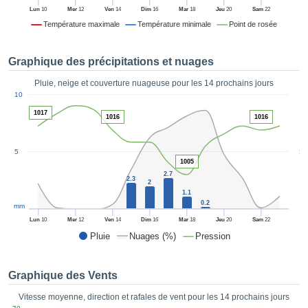
es et
Lun
10
Mer
12
Ven
14
Dim
16
Mar
18
Jeu
20
Sam
22
éder
Température maximale
Température minimale
Point de rosée
tement
licité
Graphique des précipitations et nuages
rique
alisée,
Pluie, neige et couverture nuageuse pour les 14 prochains jours
ACCEPTER
1
sur des
10
ET
ations
1017
CONTINUER
1016
1016
es par le
 cookies
 de
PARAMÈTRES
5
5
logies
1005
es, nous
2.7
2.3
2
et de
1.1
r notre
0.2
mm
 afin de
Lun
10
Mer
12
Ven
14
Dim
16
Mar
18
Jeu
20
Sam
22
r à vous
Pluie
Nuages (%)
Pression
oser
ment des
 de très
Graphique des Vents
ualité.
Vitesse moyenne, direction et rafales de vent pour les 14 prochains jours
uant sur