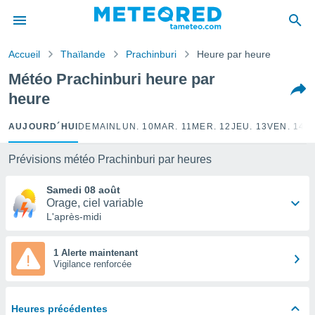
e
ntialité
Accueil
Thaïlande
Prachinburi
Heure par heure
enu de
o.com
Météo Prachinburi heure par
o.com) a
heure
aré par
onnels
AUJOURD´HUI
DEMAIN
LUN. 10
MAR. 11
MER. 12
JEU. 13
VEN. 14
S
arantir
té des
Prévisions météo Prachinburi par heures
ions
. Vous
Samedi 08 août
accéder
Orage, ciel variable
e en
L'après-midi
 les
s :
1 Alerte maintenant
Vigilance renforcée
r les
s et
r
Heures précédentes
tement