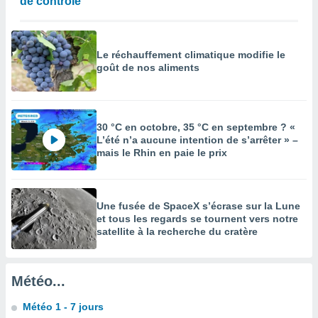
de contrôle
enaires
s des
 des
Le réchauffement climatique modifie le
nts
goût de nos aliments
 ou des
gies
es pour
 accéder
r des
30 °C en octobre, 35 °C en septembre ? «
L’été n’a aucune intention de s’arrêter » –
lles
mais le Rhin en paie le prix
ue votre
r ce site
 IP et
Une fusée de SpaceX s’écrase sur la Lune
ifiants
et tous les regards se tournent vers notre
satellite à la recherche du cratère
es.
eurs
traiter
Météo...
nées
lles sur
Météo 1 - 7 jours
d'un