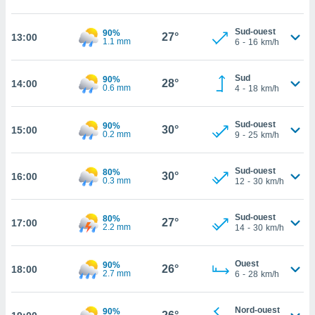
cité
ue
Sud-ouest
90%
27°
13:00
1.1 mm
6
-
16
km/h
lisée,
ACCEPTER
ur des
ET
ions
CONTINUER
Sud
90%
28°
14:00
es par le
0.6 mm
4
-
18
km/h
 cookies
PARAMÈTRES
gies
Sud-ouest
90%
30°
15:00
0.2 mm
9
-
25
km/h
es, nous
de
 notre
Sud-ouest
80%
30°
16:00
afin de
0.3 mm
12
-
30
km/h
r à vous
r
Sud-ouest
ment des
80%
27°
17:00
2.2 mm
14
-
30
km/h
 de très
alité.
Ouest
90%
ant sur
26°
18:00
2.7 mm
6
-
28
km/h
n «
 et
r »,
Nord-ouest
90%