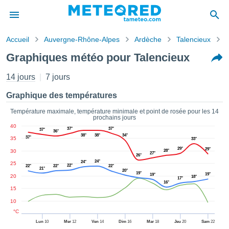
Accueil
Auvergne-Rhône-Alpes
Ardèche
Talencieux
s de
Graphiques météo pour Talencieux
ntialité
tenu de
14 jours
7 jours
eo.com
o.com) a
Graphique des températures
paré par
es
Température maximale, température minimale et point de rosée pour les 14
prochains jours
ionnels
40
garantir
37°
37°
37°
36°
38°
38°
34°
37°
35
ité des
33°
ations
29°
29°
30
28°
27°
26°
s. Vous
24°
24°
25
22°
22°
22°
22°
accéder
21°
20°
19°
19°
19°
20
18°
ite en
17°
16°
ant les
15
ions
10
ntes :
°C
Lun
10
Mer
12
Ven
14
Dim
16
Mar
18
Jeu
20
Sam
22
er les