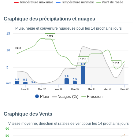
Température maximale
Température minimale
Point de rosée
es et
éder
tement
Graphique des précipitations et nuages
licité
Pluie, neige et couverture nuageuse pour les 14 prochains jours
rique
1
15
alisée,
1022
ACCEPTER
sur des
ET
ations
1018
10
CONTINUER
es par le
5
 cookies
1015
1014
5.5
 de
PARAMÈTRES
5
logies
es, nous
1.8
1.1
0.9
0.8
0.2
et de
mm
r notre
Lun
10
Mer
12
Ven
14
Dim
16
Mar
18
Jeu
20
Sam
22
 afin de
Pluie
Nuages (%)
Pression
r à vous
oser
ment des
Graphique des Vents
 de très
ualité.
Vitesse moyenne, direction et rafales de vent pour les 14 prochains jours
60
uant sur
50