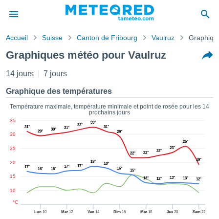
Accueil
Suisse
Canton de Fribourg
Vaulruz
Graphiqu
s de
Graphiques météo pour Vaulruz
ntialité
tenu de
14 jours
7 jours
eo.com
o.com) a
Graphique des températures
paré par
es
Température maximale, température minimale et point de rosée pour les 14
prochains jours
ionnels
35
33°
garantir
32°
31°
31°
31°
30°
29°
29°
ité des
30
ations
26°
25
23°
s. Vous
22°
22°
22°
19°
accéder
19°
20
18°
17°
17°
17°
16°
16°
16°
ite en
15°
15
13°
13°
13°
ant les
12°
12°
ions
10
ntes :
°C
Lun
10
Mer
12
Ven
14
Dim
16
Mar
18
Jeu
20
Sam
22
er les