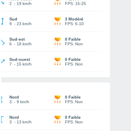
2
-
19 km/h
FPS:
15-25
Sud
3 Modéré
9
-
23 km/h
FPS:
6-10
Sud-est
0 Faible
6
-
18 km/h
FPS:
Non
Sud-ouest
0 Faible
7
-
15 km/h
FPS:
Non
Nord
0 Faible
3
-
9 km/h
FPS:
Non
Nord
0 Faible
3
-
13 km/h
FPS:
Non