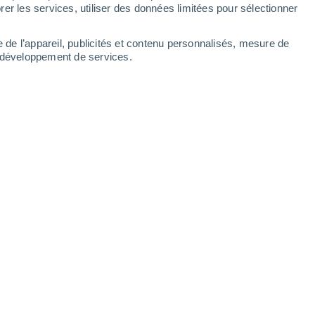
Samedi
8
er les services, utiliser des données limitées pour sélectionner
e de l’appareil, publicités et contenu personnalisés, mesure de
t développement de services.
res
40%
17°
Pluie faible
02:00
0.2 mm
T. ressentie
17°
16°
Éclaircies
05:00
T. ressentie
16°
18°
Ciel variable
08:00
T. ressentie
18°
50%
20°
Pluie faible
11:00
0.6 mm
T. ressentie
20°
50%