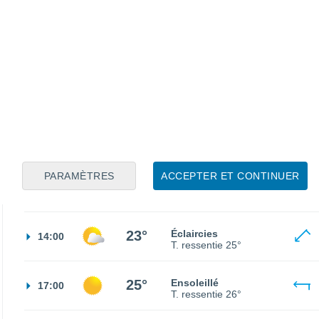
16°
Ciel dégagé
02:00
T. ressentie
16°
14°
Éclaircies
05:00
T. ressentie
14°
16°
Éclaircies
08:00
T. ressentie
16°
PARAMÈTRES
ACCEPTER ET CONTINUER
21°
Ensoleillé
11:00
T. ressentie
21°
23°
Éclaircies
14:00
T. ressentie
25°
25°
Ensoleillé
17:00
T. ressentie
26°