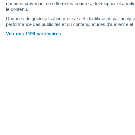
Jeudi
6
Vendredi
7
données provenant de différentes sources, développer et amélior
le contenu.
Données de géolocalisation précises et identification par analys
performance des publicités et du contenu, études d’audience e
Prévisions météo Rehetobel par heu
Voir nos 1199 partenaires
JEUDI 06 AOÛT
L'après-midi
Orage, ciel variable
Lever du soleil à
06h06
Coucher du soleil à
20h48
Première lueur à
05:31
Dernière lueur à
21:23
Ph. lunaire