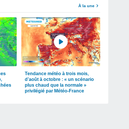
À la une
ues
Tendance météo à trois mois,
,
d’août à octobre : « un scénario
chées
plus chaud que la normale »
privilégié par Météo-France