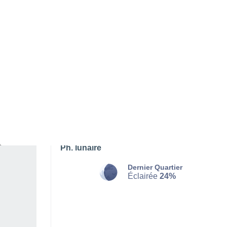
SAMEDI 08 AOÛT
Toute la journée
Ensoleillé
Lever du soleil à
06h08
Coucher du soleil à
20h45
Première lueur à
05:34
Dernière lueur à
21:20
Ph. lunaire
Dernier Quartier
Éclairée
24%