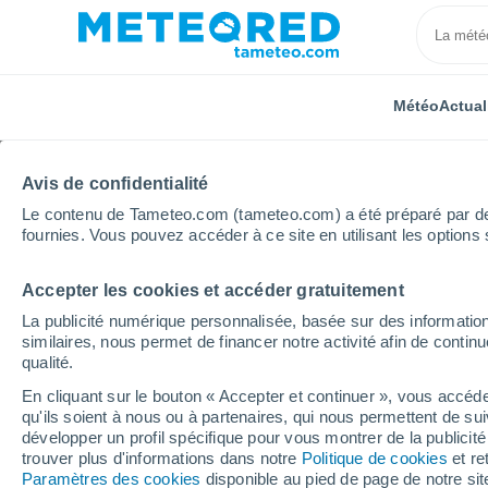
Météo
Actual
Avis de confidentialité
Le contenu de Tameteo.com (tameteo.com) a été préparé par des 
fournies. Vous pouvez accéder à ce site en utilisant les options 
Accepter les cookies et accéder gratuitement
Accueil
Suisse
Appenzell Rhodes-Extérieures
R
La publicité numérique personnalisée, basée sur des information
similaires, nous permet de financer notre activité afin de conti
Météo Rehetobel heure
qualité.
En cliquant sur le bouton « Accepter et continuer », vous accéde
qu'ils soient à nous ou à partenaires, qui nous permettent de sui
Météo 1 - 7 jours
Heure par heure
développer un profil spécifique pour vous montrer de la publicit
trouver plus d'informations dans notre
Politique de cookies
et re
Paramètres des cookies
disponible au pied de page de notre si