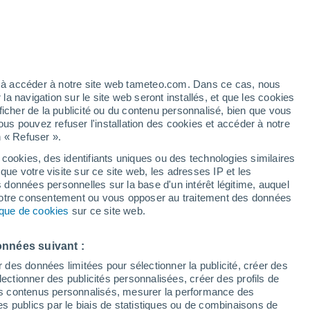
 pour Rehetobel
VENT
PRÉCIPITATIONS
12
15
18
21
00
03
06
09
12
15
18
21
00
ez à accéder à notre site web tameteo.com. Dans ce cas, nous
 navigation sur le site web seront installés, et que les cookies
ficher de la publicité ou du contenu personnalisé, bien que vous
ous pouvez refuser l'installation des cookies et accéder à notre
n « Refuser ».
25°
23°
 cookies, des identifiants uniques ou des technologies similaires
22°
22°
21°
21°
que votre visite sur ce site web, les adresses IP et les
20°
s données personnelles sur la base d'un intérêt légitime, auquel
19°
18°
 votre consentement ou vous opposer au traitement des données
16°
16°
tique de cookies
sur ce site web.
16°
14°
onnées suivant :
r des données limitées pour sélectionner la publicité, créer des
sélectionner des publicités personnalisées, créer des profils de
 des contenus personnalisés, mesurer la performance des
s publics par le biais de statistiques ou de combinaisons de