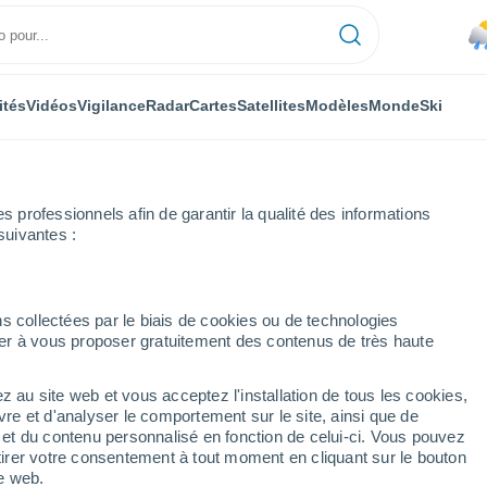
ités
Vidéos
Vigilance
Radar
Cartes
Satellites
Modèles
Monde
Ski
professionnels afin de garantir la qualité des informations
suivantes :
ehetobel
Heure par heure
s collectées par le biais de cookies ou de technologies
nuer à vous proposer gratuitement des contenus de très haute
 par heure
z au site web et vous acceptez l'installation de tous les cookies,
vre et d'analyser le comportement sur le site, ainsi que de
é et du contenu personnalisé en fonction de celui-ci. Vous pouvez
tirer votre consentement à tout moment en cliquant sur le bouton
te web.