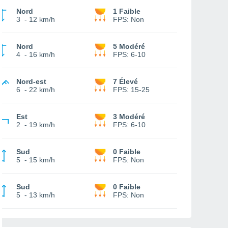
Nord
1 Faible
3
-
12 km/h
FPS:
Non
Nord
5 Modéré
4
-
16 km/h
FPS:
6-10
Nord-est
7 Élevé
6
-
22 km/h
FPS:
15-25
Est
3 Modéré
2
-
19 km/h
FPS:
6-10
Sud
0 Faible
5
-
15 km/h
FPS:
Non
Sud
0 Faible
5
-
13 km/h
FPS:
Non