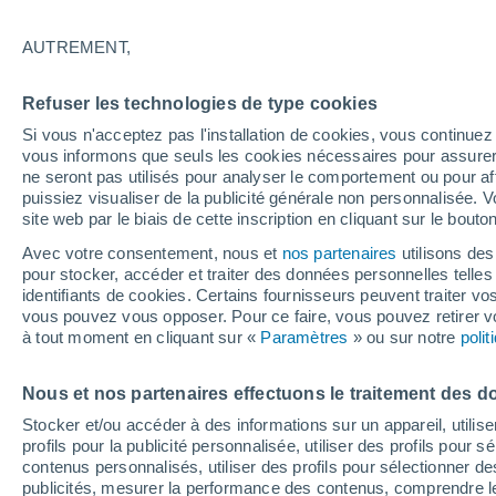
Graphique météo heure par heure
AUTREMENT,
SYMBOLE
TEMPÉRATURE
Refuser les technologies de type cookies
00
03
06
09
12
15
18
21
00
03
06
09
Si vous n'acceptez pas l'installation de cookies, vous continu
vous informons que seuls les cookies nécessaires pour assurer la
ne seront pas utilisés pour analyser le comportement ou pour af
puissiez visualiser de la publicité générale non personnalisée. V
site web par le biais de cette inscription en cliquant sur le bouto
Avec votre consentement, nous et
nos partenaires
utilisons des
22°
22°
pour stocker, accéder et traiter des données personnelles telles 
20°
20°
20°
identifiants de cookies. Certains fournisseurs peuvent traiter vo
19°
20°
vous pouvez vous opposer. Pour ce faire, vous pouvez retirer
17°
à tout moment en cliquant sur «
Paramètres
» ou sur notre
16°
poli
16°
16°
Nous et nos partenaires effectuons le traitement des d
Stocker et/ou accéder à des informations sur un appareil, utilise
2.2
profils pour la publicité personnalisée, utiliser des profils pour 
1
contenus personnalisés, utiliser des profils pour sélectionner
0.7
0.6
0.3
0.2
publicités, mesurer la performance des contenus, comprendre le
0.1
0.1