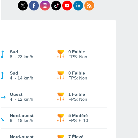
Sud
0 Faible
8
-
23 km/h
FPS:
Non
Sud
0 Faible
4
-
14 km/h
FPS:
Non
Ouest
1 Faible
4
-
12 km/h
FPS:
Non
Nord-ouest
5 Modéré
6
-
19 km/h
FPS:
6-10
Nord-ouest
7 Élevé