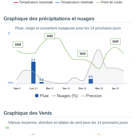
Température maximale
Température minimale
Point de rosée
es et
éder
tement
Graphique des précipitations et nuages
licité
Pluie, neige et couverture nuageuse pour les 14 prochains jours
rique
1
5
alisée,
1022
ACCEPTER
sur des
1019
ET
1018
ations
CONTINUER
es par le
1015
5
 cookies
2.2
 de
PARAMÈTRES
logies
es, nous
0.5
0.2
et de
mm
r notre
Sam
8
Lun
10
Mer
12
Ven
14
Dim
16
Mar
18
Jeu
20
 afin de
Pluie
Nuages (%)
Pression
r à vous
oser
ment des
Graphique des Vents
 de très
ualité.
Vitesse moyenne, direction et rafales de vent pour les 14 prochains jours
40
uant sur