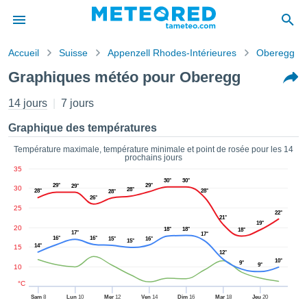
Accueil
Suisse
Appenzell Rhodes-Intérieures
Oberegg
s de
Graphiques météo pour Oberegg
ntialité
tenu de
14 jours
7 jours
eo.com
o.com) a
Graphique des températures
paré par
es
Température maximale, température minimale et point de rosée pour les 14
prochains jours
ionnels
35
garantir
30°
30°
ité des
29°
29°
29°
30
28°
28°
28°
28°
26°
ations
25
s. Vous
22°
21°
19°
accéder
20
18°
18°
18°
17°
17°
ite en
16°
16°
15°
16°
15°
14°
15
ant les
12°
10°
9°
ions
9°
10
ntes :
°C
Sam
8
Lun
10
Mer
12
Ven
14
Dim
16
Mar
18
Jeu
20
er les