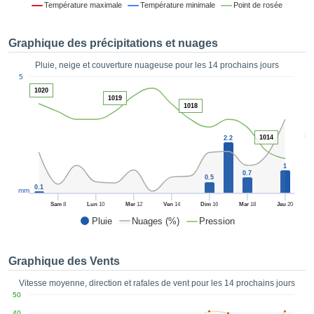
Température maximale
Température minimale
Point de rosée
es et
éder
tement
Graphique des précipitations et nuages
licité
Pluie, neige et couverture nuageuse pour les 14 prochains jours
rique
1
5
alisée,
ACCEPTER
1020
sur des
1019
ET
1018
ations
CONTINUER
es par le
5
 cookies
1014
2.2
 de
PARAMÈTRES
logies
1
0.7
es, nous
0.5
0.1
et de
mm
r notre
Sam
8
Lun
10
Mer
12
Ven
14
Dim
16
Mar
18
Jeu
20
 afin de
Pluie
Nuages (%)
Pression
r à vous
oser
ment des
Graphique des Vents
 de très
ualité.
Vitesse moyenne, direction et rafales de vent pour les 14 prochains jours
50
uant sur
40