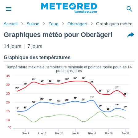
Accueil
Suisse
Zoug
Oberägeri
Graphiques météo
s de
Graphiques météo pour Oberägeri
ntialité
tenu de
14 jours
7 jours
eo.com
o.com) a
Graphique des températures
paré par
es
Température maximale, température minimale et point de rosée pour les 14
prochains jours
ionnels
35
garantir
32°
32°
31°
31°
31°
30°
30°
30°
ité des
30
28°
27°
26°
ations
25°
24°
25
23°
s. Vous
21°
21°
20°
20°
20°
20°
accéder
19°
20
18°
17°
16°
ite en
15°
15°
15°
15°
15
ant les
ions
10
ntes :
°C
Sam
8
Lun
10
Mer
12
Ven
14
Dim
16
Mar
18
Jeu
20
er les