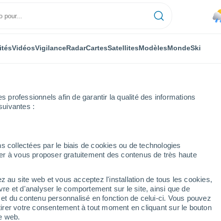
ités
Vidéos
Vigilance
Radar
Cartes
Satellites
Modèles
Monde
Ski
professionnels afin de garantir la qualité des informations
suivantes :
eure par heure
s collectées par le biais de cookies ou de technologies
nuer à vous proposer gratuitement des contenus de très haute
ure par heure
z au site web et vous acceptez l'installation de tous les cookies,
vre et d'analyser le comportement sur le site, ainsi que de
é et du contenu personnalisé en fonction de celui-ci. Vous pouvez
tirer votre consentement à tout moment en cliquant sur le bouton
te web.