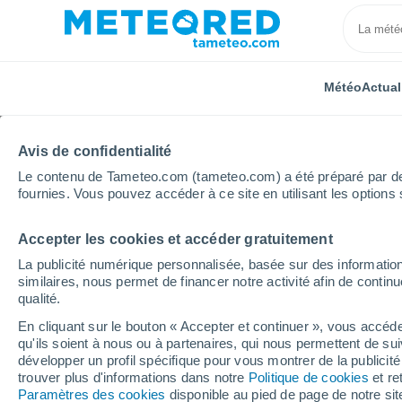
Météo
Actual
Avis de confidentialité
Le contenu de Tameteo.com (tameteo.com) a été préparé par des 
fournies. Vous pouvez accéder à ce site en utilisant les options 
Accepter les cookies et accéder gratuitement
Accueil
Suisse
Schaffhouse
Merishausen
H
La publicité numérique personnalisée, basée sur des information
similaires, nous permet de financer notre activité afin de conti
Météo Merishausen he
qualité.
En cliquant sur le bouton « Accepter et continuer », vous accéde
qu'ils soient à nous ou à partenaires, qui nous permettent de sui
Météo 1 - 7 jours
Heure par heure
développer un profil spécifique pour vous montrer de la publicit
trouver plus d'informations dans notre
Politique de cookies
et re
Paramètres des cookies
disponible au pied de page de notre si