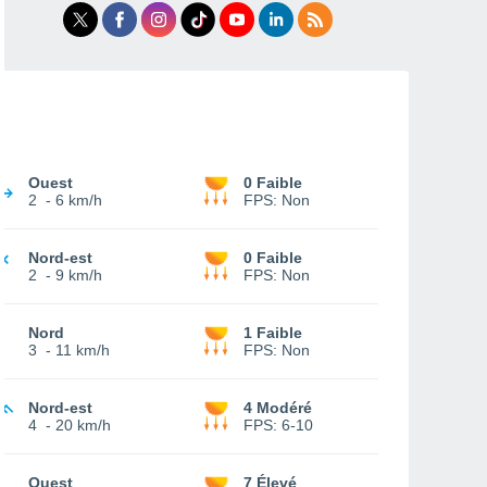
Ouest
0 Faible
2
-
6 km/h
FPS:
Non
Nord-est
0 Faible
2
-
9 km/h
FPS:
Non
Nord
1 Faible
3
-
11 km/h
FPS:
Non
Nord-est
4 Modéré
4
-
20 km/h
FPS:
6-10
Ouest
7 Élevé