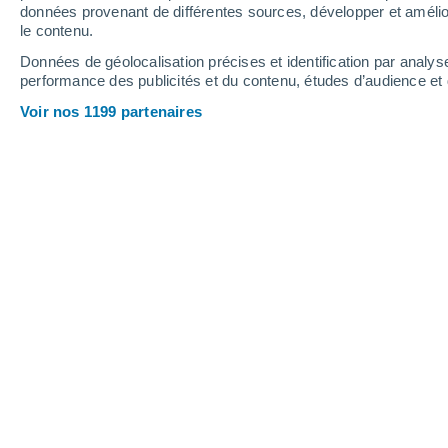
Jeudi
6
Vendredi
7
données provenant de différentes sources, développer et amélior
le contenu.
Données de géolocalisation précises et identification par analys
performance des publicités et du contenu, études d’audience e
Prévisions météo Merishausen par 
Voir nos 1199 partenaires
JEUDI 06 AOÛT
Le matin
Pluie faible, ciel variable
Lever du soleil à
06h08
Coucher du soleil à
20h53
Première lueur à
05:33
Dernière lueur à
21:28
Ph. lunaire