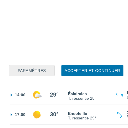
19°
Ciel dégagé
02:00
T. ressentie
19°
17°
Ciel dégagé
05:00
T. ressentie
17°
19°
Ensoleillé
08:00
T. ressentie
19°
PARAMÈTRES
ACCEPTER ET CONTINUER
26°
Éclaircies
11:00
T. ressentie
26°
29°
Éclaircies
14:00
T. ressentie
28°
30°
Ensoleillé
17:00
T. ressentie
29°