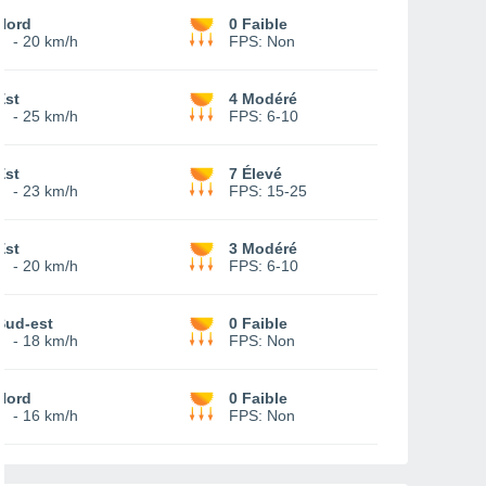
Nord
0 Faible
8
-
20 km/h
FPS:
Non
Est
4 Modéré
9
-
25 km/h
FPS:
6-10
Est
7 Élevé
5
-
23 km/h
FPS:
15-25
Est
3 Modéré
5
-
20 km/h
FPS:
6-10
Sud-est
0 Faible
7
-
18 km/h
FPS:
Non
Nord
0 Faible
8
-
16 km/h
FPS:
Non