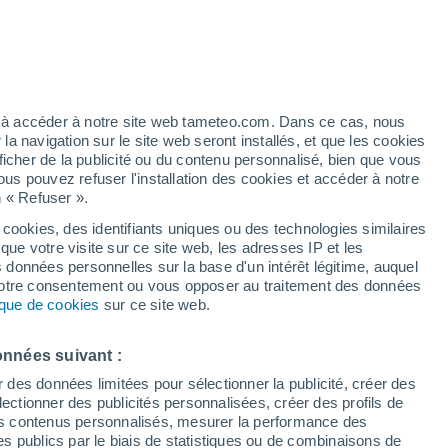
e pour Merishausen
VENT
PRÉCIPITATIONS
12
15
18
21
00
03
06
09
12
15
18
21
00
ez à accéder à notre site web tameteo.com. Dans ce cas, nous
 navigation sur le site web seront installés, et que les cookies
ficher de la publicité ou du contenu personnalisé, bien que vous
ous pouvez refuser l'installation des cookies et accéder à notre
30°
n « Refuser ».
29°
28°
28°
 cookies, des identifiants uniques ou des technologies similaires
27°
que votre visite sur ce site web, les adresses IP et les
26°
25°
s données personnelles sur la base d'un intérêt légitime, auquel
23°
23°
 votre consentement ou vous opposer au traitement des données
tique de cookies
sur ce site web.
21°
19°
19°
onnées suivant :
17°
r des données limitées pour sélectionner la publicité, créer des
sélectionner des publicités personnalisées, créer des profils de
 des contenus personnalisés, mesurer la performance des
s publics par le biais de statistiques ou de combinaisons de