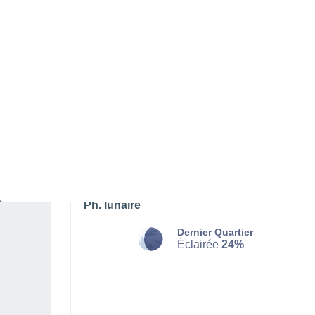
SAMEDI 08 AOÛT
Toute la journée
Ensoleillé
Lever du soleil à
06h11
Coucher du soleil à
20h50
Première lueur à
05:36
Dernière lueur à
21:25
Ph. lunaire
Dernier Quartier
Éclairée
24%