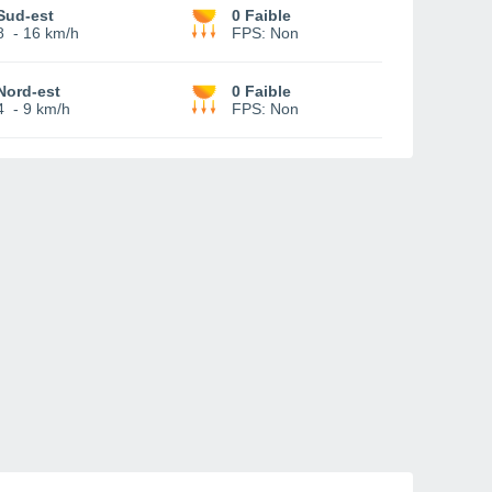
Sud-est
0 Faible
8
-
16 km/h
FPS:
Non
Nord-est
0 Faible
4
-
9 km/h
FPS:
Non