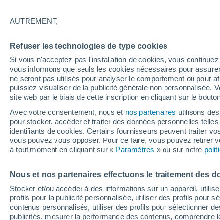
Graphique météo heure par heur
AUTREMENT,
SYMBOLE
TEMPÉRATURE
Refuser les technologies de type cookies
00
03
06
09
12
15
18
21
00
03
06
09
Si vous n'acceptez pas l'installation de cookies, vous continu
vous informons que seuls les cookies nécessaires pour assurer la
ne seront pas utilisés pour analyser le comportement ou pour af
puissiez visualiser de la publicité générale non personnalisée. V
site web par le biais de cette inscription en cliquant sur le bouto
28°
27°
Avec votre consentement, nous et
nos partenaires
utilisons des
26°
pour stocker, accéder et traiter des données personnelles telles 
25°
24°
identifiants de cookies. Certains fournisseurs peuvent traiter vo
vous pouvez vous opposer. Pour ce faire, vous pouvez retirer
21°
à tout moment en cliquant sur «
Paramètres
» ou sur notre
poli
20°
20°
18°
18°
Nous et nos partenaires effectuons le traitement des d
17°
Stocker et/ou accéder à des informations sur un appareil, utilise
profils pour la publicité personnalisée, utiliser des profils pour 
1.2
contenus personnalisés, utiliser des profils pour sélectionner
0.7
publicités, mesurer la performance des contenus, comprendre le
0.1
0.1