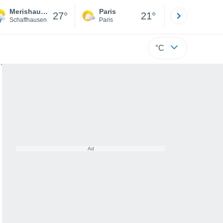
Merishausen
Paris
Montpelli
27°
21°
Schaffhausen
Paris
Hérault
°C