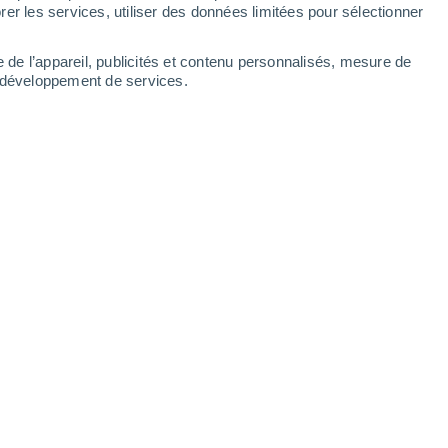
Samedi
8
er les services, utiliser des données limitées pour sélectionner
e de l’appareil, publicités et contenu personnalisés, mesure de
t développement de services.
heures
30%
21°
Pluie faible
02:00
0.1 mm
T. ressentie
21°
19°
Éclaircies
05:00
T. ressentie
19°
21°
Éclaircies
08:00
T. ressentie
21°
30%
26°
Pluie faible
11:00
0.1 mm
T. ressentie
26°
70%